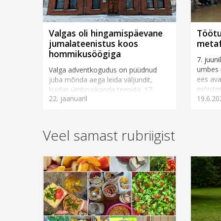
Valgas oli hingamispäevane
Töötu
jumalateenistus koos
metaf
hommikusöögiga
7. juun
umbes 
Valga adventkogudus on püüdnud
ees av
juba mõnda aega leida väljundit,
mõistmi
kuidas ümbruskonda teenida. 17.
22. jaanuaril
19.6.20
Jumal, 
jaanuaril katsime jumalateenistuse
s&uum..
alguseks hommikusöögilaua, mille...
Veel samast rubriigist