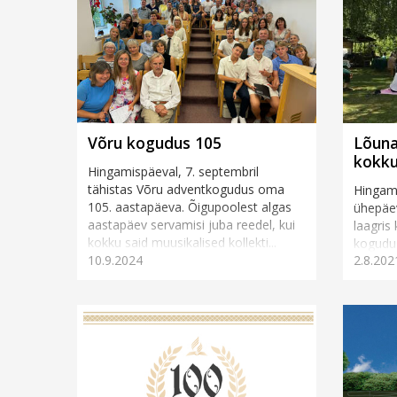
Võru kogudus 105
Lõuna
kokku
Hingamispäeval, 7. septembril
tähistas Võru adventkogudus oma
Hingami
105. aastapäeva. Õigupoolest algas
ühepäe
aastapäev servamisi juba reedel, kui
laagris
kokku said muusikalised kollekti...
kogudus
10.9.2024
2.8.202
ühiseid 