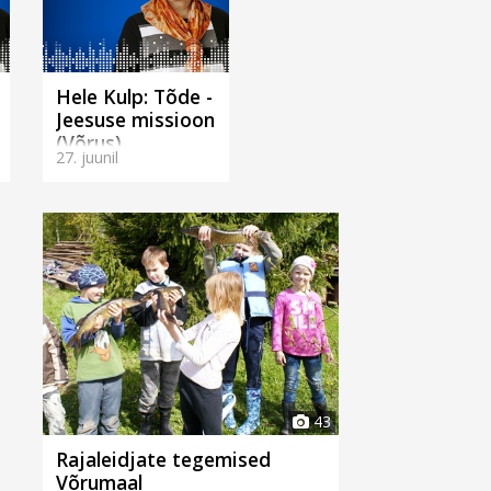
Hele Kulp: Tõde -
Jeesuse missioon
(Võrus)
27. juunil
43
Rajaleidjate tegemised
Võrumaal