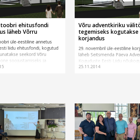
ktoobri ehitusfondi
Võru adventkiriku väli
us läheb Võrru
tegemiseks kogutakse
korjandus
oobri üle-eestiline annetus
esti liidu ehitusfondi, kogutud
29. novembril üle-eestiline ko
uunatakse seekord Võru
läheb Seitsmenda Päeva Adven
oone soojustamiseks ja
Koguduste Eesti Liidu nõukog
15
25.11.2014
ssaadi tööde lõpetami...
otsusega Võru adventkiriku
ehitustööde jätkamiseks.&...