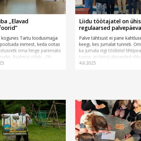
ba „Elavad
Liidu töötajatel on ühi
oorid“
regulaarsed palvepäev
il kogunes Tartu loodusmajja
Palve tähtsust ei pane kahtluse
poolsada inimest, keda ootas
keegi, kes Jumalat tunneb. Om
astusretk oma hinge paremaks
ka Jumala riigi töölistel tihtipea
seks. Psalmist ütleb: „Oh
tunne, et kiired ülesanded rõh
25
4.6.2025
uuri mind ja tunne ära mu
selliselt peale, et palve ja...
.