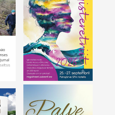
näo
aimses
 Jumal
seltsis