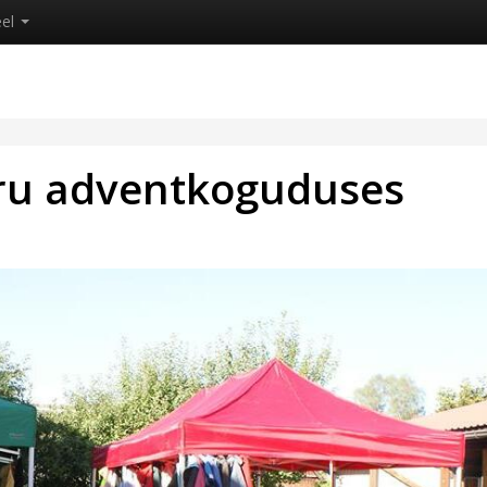
eel
ru adventkoguduses