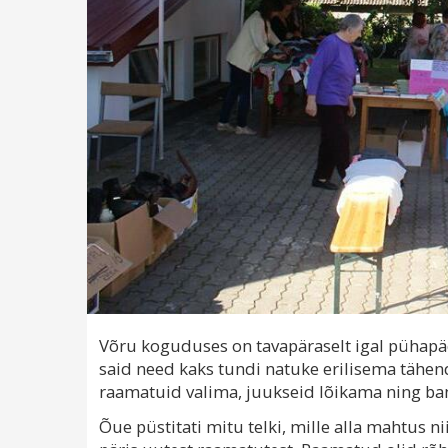
Võru koguduses on tavapäraselt igal pühapäe
said need kaks tundi natuke erilisema tähend
raamatuid valima, juukseid lõikama ning ba
Õue püstitati mitu telki, mille alla mahtus nii