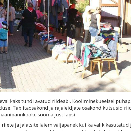
val kaks tundi avatud riideabi. Kooliminekueelsel pühap
use. Tabiitaosakond ja rajaleidjate osakond kutsusid riid
naanipannkooke sööma just lapsi.
 riiete ja jalatsite laiem väljapanek kui ka valik kasutatud 