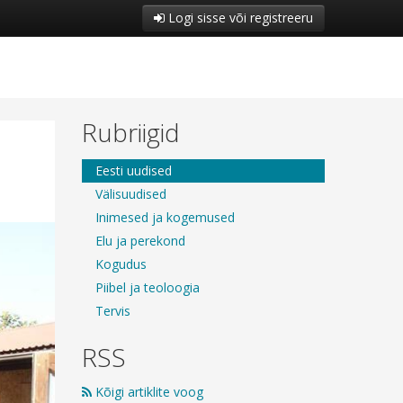
Logi sisse või registreeru
Rubriigid
Eesti uudised
Välisuudised
Inimesed ja kogemused
Elu ja perekond
Kogudus
Piibel ja teoloogia
Tervis
RSS
Kõigi artiklite voog