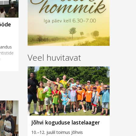
tööde
rjandus
tistide
Veel huvitavat
u
Jõhvi koguduse lastelaager
10.–12. juulil toimus Jõhvis