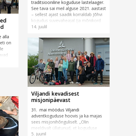
traditsiooniline koguduse lastelaager.
See tava sai meil alguse 2021. aastast
– sellest ajast saadik korraldab Jõhvi
sed
kogudus suvevaheajal (ja mõnikord
ad
14. juulil
ka muul vahea...
 alla
eti on
le
uvad
Viljandi kevadisest
misjonipäevast
31. mai möödus Viljandi
adventkoguduse hoovis ja ka majas
sees misjonihõnguliselt. „Olin
meeldivalt üllatunud, et koguduse
5. juunil
rahvas ja ka inimesed tänavalt tõid