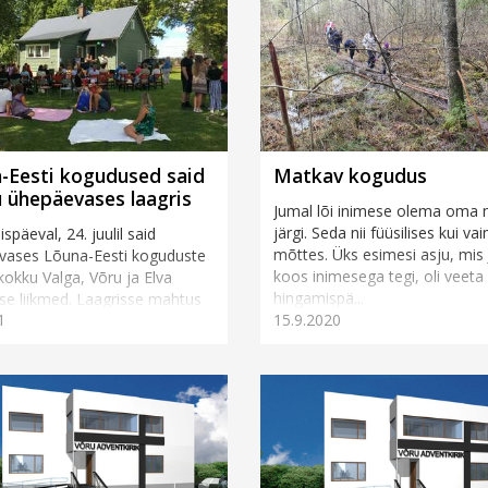
-Eesti kogudused said
Matkav kogudus
 ühepäevases laagris
Jumal lõi inimese olema oma 
järgi. Seda nii füüsilises kui v
späeval, 24. juulil said
mõttes. Üks esimesi asju, mis
vases Lõuna-Eesti koguduste
koos inimesega tegi, oli veeta 
 kokku Valga, Võru ja Elva
hingamispä...
e liikmed. Laagrisse mahtus
1
15.9.2020
jutuajamisi ja sö&...