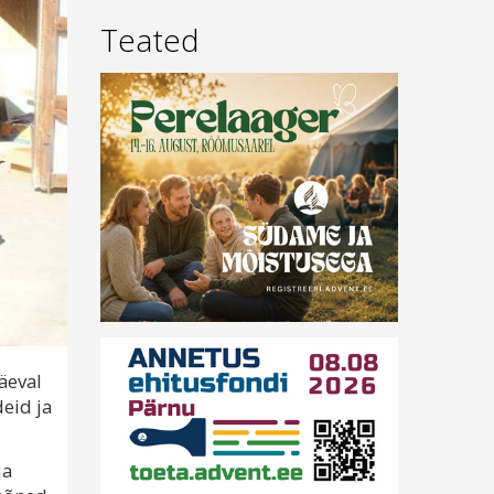
Teated
äeval
eid ja
ja