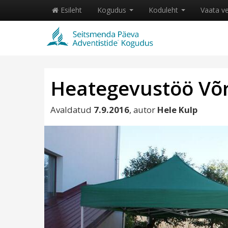
Esileht
Kogudus
Koduleht
Vaata v
Heategevustöö Võ
Avaldatud
7.9.2016
, autor
Hele Kulp