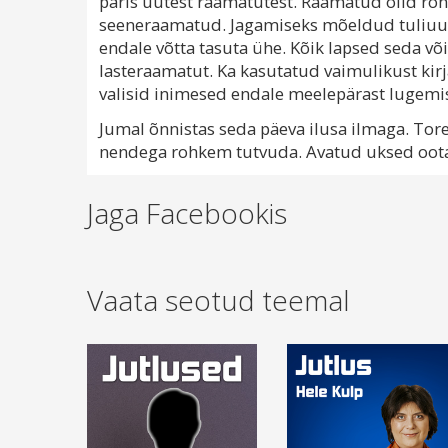
päris uutest raamatutest. Raamatud olid rõ
seeneraamatud. Jagamiseks mõeldud tuliuute 
endale võtta tasuta ühe. Kõik lapsed seda v
lasteraamatut. Ka kasutatud vaimulikust kir
valisid inimesed endale meelepärast lugemi
Jumal õnnistas seda päeva ilusa ilmaga. Tore
nendega rohkem tutvuda. Avatud uksed ootav
Jaga Facebookis
Vaata seotud teemal