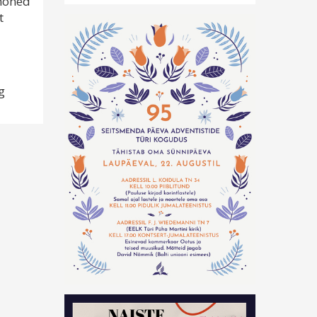
 mõned
t
g