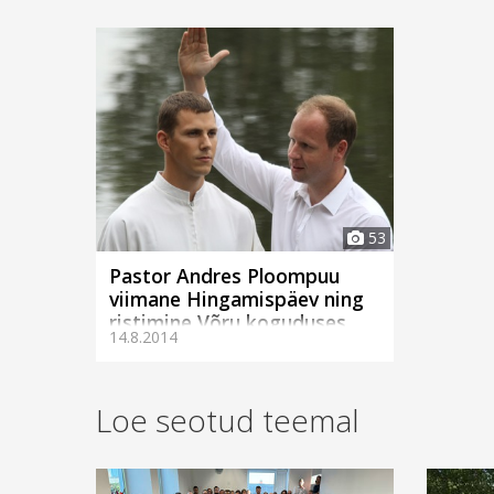
53
Pastor Andres Ploompuu
viimane Hingamispäev ning
ristimine Võru koguduses
14.8.2014
Loe seotud teemal