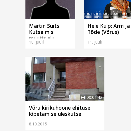
Martin Suits:
Hele Kulp: Arm ja
Kutse mis
Tõde (Võrus)
muutis elu
18. juulil
11. juulil
(Võrus)
00:01:42
Võru kirikuhoone ehituse
lõpetamise üleskutse
8.10.2015