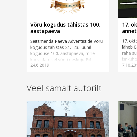
17. o
Võru kogudus tähistas 100.
annet
aastapäeva
17. okt
Seitsmenda Päeva Adventistide Võru
läheb E
kogudus tähistas 21.–23. juunil
raha s
koguduse 100. aastapäeva, mille
kirikuh
korraldamisel võeti eeskuju Piibli
7.10.20
24.6.2019
välisfa
lehtmajade pühast ning mil...
Veel samalt autorilt