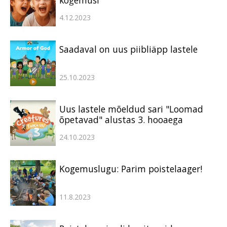
4.12.2023
Saadaval on uus piibliäpp lastele
25.10.2023
Uus lastele mõeldud sari "Loomad
õpetavad" alustas 3. hooaega
24.10.2023
Kogemuslugu: Parim poistelaager!
11.8.2023