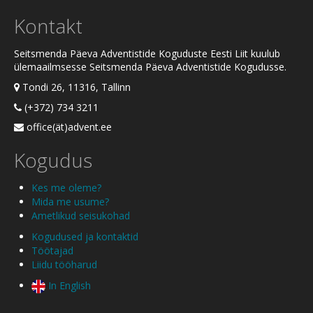
Kontakt
Seitsmenda Päeva Adventistide Koguduste Eesti Liit kuulub
ülemaailmsesse Seitsmenda Päeva Adventistide Kogudusse.
Tondi 26, 11316, Tallinn
(+372) 734 3211
office(ät)advent.ee
Kogudus
Kes me oleme?
Mida me usume?
Ametlikud seisukohad
Kogudused ja kontaktid
Töötajad
Liidu tööharud
In English