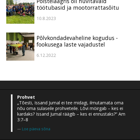
Poistelaagris oli huvitavaid
töötubasid ja mootorrattasõitu
10.8.2023
Põlvkondadevaheline kogudus -
fookusega laste vajadustel
6.12.2022
Prohvet
„Tõesti, Issand Jumal ei tee midagi, ilmutamata oma
nõu oma sulaseile prohveteile. Lõvi möirgab – kes ei
kardaks? Issand Jumal räägib – kes ei ennustaks?“ Am
3:7–8
Loe päeva sõna