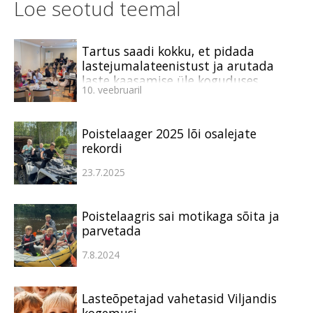
Loe seotud teemal
Tartus saadi kokku, et pidada
lastejumalateenistust ja arutada
laste kaasamise üle koguduses
10. veebruaril
Poistelaager 2025 lõi osalejate
rekordi
23.7.2025
Poistelaagris sai motikaga sõita ja
parvetada
7.8.2024
Lasteõpetajad vahetasid Viljandis
kogemusi