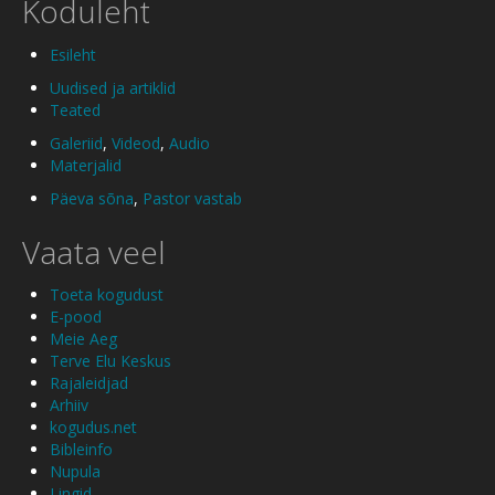
Koduleht
Esileht
Uudised ja artiklid
Teated
Galeriid
,
Videod
,
Audio
Materjalid
Päeva sõna
,
Pastor vastab
Vaata veel
Toeta kogudust
E-pood
Meie Aeg
Terve Elu Keskus
Rajaleidjad
Arhiiv
kogudus.net
Bibleinfo
Nupula
Lingid