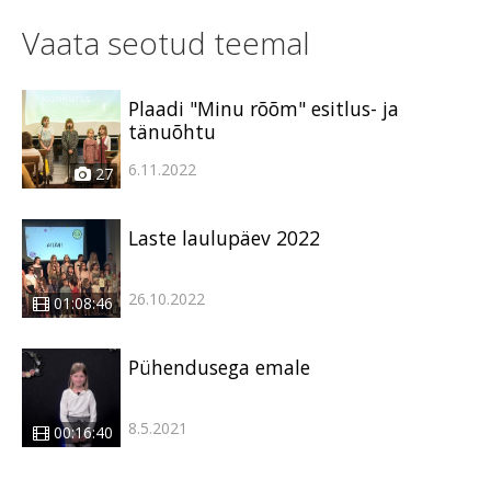
Vaata seotud teemal
Plaadi "Minu rõõm" esitlus- ja
tänuõhtu
6.11.2022
27
Laste laulupäev 2022
26.10.2022
01:08:46
Pühendusega emale
8.5.2021
00:16:40