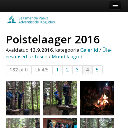
Esileht
Kogudus
Poistelaager 2016
Koduleht
Vaata veel
Avaldatud
13.9.2016
, kategooria
Galeriid
/
Üle-
eestilised üritused
/
Muud laagrid
Logi sisse või registreeru
182
pilti
Lk 4/5
1
2
3
4
5