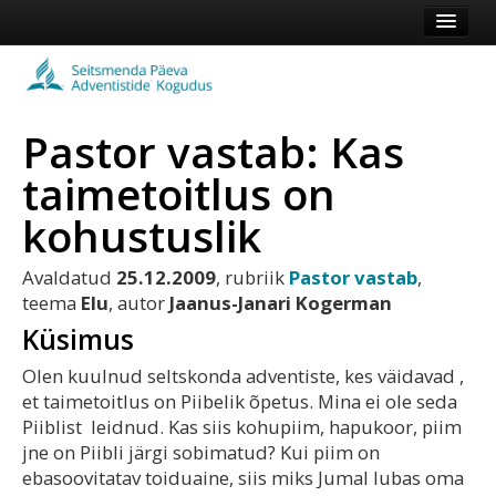
Esileht
Kogudus
Pastor vastab: Kas
Koduleht
taimetoitlus on
Vaata veel
kohustuslik
Logi sisse või registreeru
Avaldatud
25.12.2009
, rubriik
Pastor vastab
,
teema
Elu
, autor
Jaanus-Janari Kogerman
Küsimus
Olen kuulnud seltskonda adventiste, kes väidavad ,
et taimetoitlus on Piibelik õpetus. Mina ei ole seda
Piiblist leidnud. Kas siis kohupiim, hapukoor, piim
jne on Piibli järgi sobimatud? Kui piim on
ebasoovitatav toiduaine, siis miks Jumal lubas oma