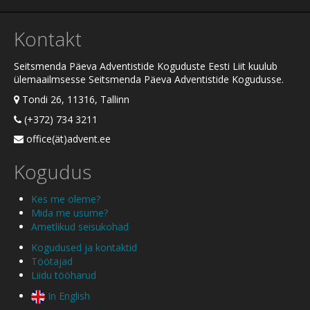
Kontakt
Seitsmenda Päeva Adventistide Koguduste Eesti Liit kuulub
ülemaailmsesse Seitsmenda Päeva Adventistide Kogudusse.
Tondi 26, 11316, Tallinn
(+372) 734 3211
office(ät)advent.ee
Kogudus
Kes me oleme?
Mida me usume?
Ametlikud seisukohad
Kogudused ja kontaktid
Töötajad
Liidu tööharud
In English