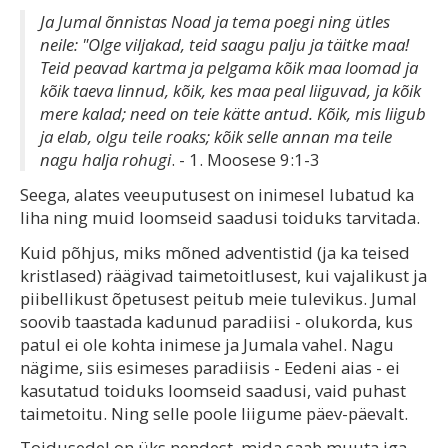
Ja Jumal õnnistas Noad ja tema poegi ning ütles
neile: "Olge viljakad, teid saagu palju ja täitke maa!
Teid peavad kartma ja pelgama kõik maa loomad ja
kõik taeva linnud, kõik, kes maa peal liiguvad, ja kõik
mere kalad; need on teie kätte antud. Kõik, mis liigub
ja elab, olgu teile roaks; kõik selle annan ma teile
nagu halja rohugi
. - 1. Moosese 9:1-3
Seega, alates veeuputusest on inimesel lubatud ka
liha ning muid loomseid saadusi toiduks tarvitada.
Kuid põhjus, miks mõned adventistid (ja ka teised
kristlased) räägivad taimetoitlusest, kui vajalikust ja
piibellikust õpetusest peitub meie tulevikus. Jumal
soovib taastada kadunud paradiisi - olukorda, kus
patul ei ole kohta inimese ja Jumala vahel. Nagu
nägime, siis esimeses paradiisis - Eedeni aias - ei
kasutatud toiduks loomseid saadusi, vaid puhast
taimetoitu. Ning selle poole liigume päev-päevalt.
Toidusedel on üks nendest, mida saab muuta iga