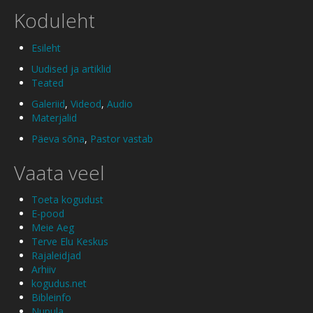
Koduleht
Esileht
Uudised ja artiklid
Teated
Galeriid
,
Videod
,
Audio
Materjalid
Päeva sõna
,
Pastor vastab
Vaata veel
Toeta kogudust
E-pood
Meie Aeg
Terve Elu Keskus
Rajaleidjad
Arhiiv
kogudus.net
Bibleinfo
Nupula