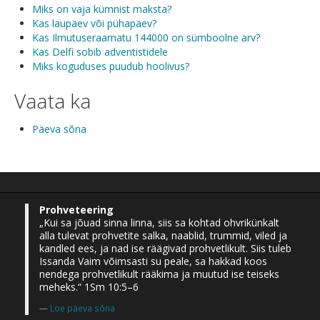
Miks on vaja kümnist maksta?
Kas laupäev või pühapäev?
Kas Ilmutuseraamatu 144000 on sümboolne arv?
Kas Delfi sobib adventistidele
Miks koguduses puudub hoolivus?
Vaata ka
Päeva sõna
Prohveteering
„Kui sa jõuad sinna linna, siis sa kohtad ohvrikünkalt
alla tulevat prohvetite salka, naablid, trummid, viled ja
kandled ees, ja nad ise räägivad prohvetlikult. Siis tuleb
Issanda Vaim võimsasti su peale, sa hakkad koos
nendega prohvetlikult rääkima ja muutud ise teiseks
meheks.“ 1Sm 10:5–6
Loe päeva sõna