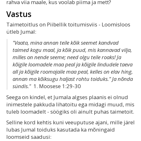
rahva viia maale, kus voolab piima ja mett?
Vastus
Taimetoitlus on Piibellik toitumisviis - Loomisloos
ütleb Jumal:
"Vaata, mina annan teile kõik seemet kandvad
taimed kogu maal, ja kõik puud, mis kannavad vilja,
milles on nende seeme; need olgu teile roaks! Ja
kõigile loomadele maa peal ja kõigile lindudele taeva
all ja kõigile roomajaile maa peal, kelles on elav hing,
annan ma kõiksugu haljast rohtu toiduks." Ja nõnda
sündis."
1. Moosese 1:29-30
Seega on kindel, et Jumala algses plaanis ei olnud
inimestele pakkuda lihatoitu ega midagi muud, mis
tuleb loomadelt - söögiks oli ainult puhas taimetoit.
Selline kord kehtis kuni veeuputuse ajani, mille järel
lubas Jumal toiduks kasutada ka mõningaid
loomseid saadusi: