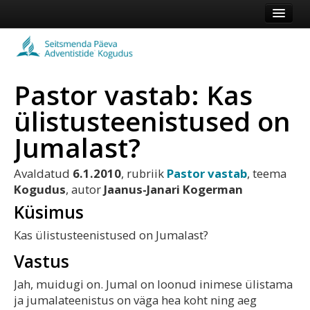
Esileht
Kogudus
Pastor vastab: Kas
Koduleht
ülistusteenistused on
Vaata veel
Jumalast?
Logi sisse või registreeru
Avaldatud
6.1.2010
, rubriik
Pastor vastab
, teema
Kogudus
, autor
Jaanus-Janari Kogerman
Küsimus
Kas ülistusteenistused on Jumalast?
Vastus
Jah, muidugi on. Jumal on loonud inimese ülistama
ja jumalateenistus on väga hea koht ning aeg