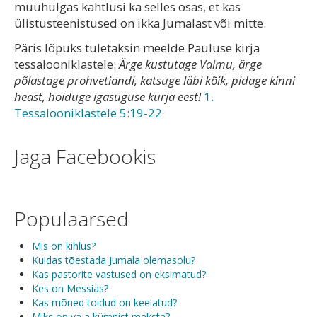
muuhulgas kahtlusi ka selles osas, et kas
ülistusteenistused on ikka Jumalast või mitte.
Päris lõpuks tuletaksin meelde Pauluse kirja
tessalooniklastele:
Ärge kustutage Vaimu, ärge
põlastage prohvetiandi, katsuge läbi kõik, pidage kinni
heast, hoiduge igasuguse kurja eest!
1.
Tessalooniklastele 5:19-22
Jaga Facebookis
Populaarsed
Mis on kihlus?
Kuidas tõestada Jumala olemasolu?
Kas pastorite vastused on eksimatud?
Kes on Messias?
Kas mõned toidud on keelatud?
Miks on vaja kümnist maksta?