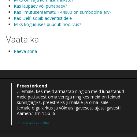
Kas laupäev või pühapäev?
Kas Ilmutuseraamatu 144000 on sümboolne arv?
Kas Delfi sobib adventistidele
Miks koguduses puudub hoolivus?
Vaata ka
Päeva sõna
Preesterkond
„Temale, kes meid armastab ning on meid lunastanud
meie pattudest oma verega ning kes meid on teinud
kuningriigiks, preestreiks Jumalale ja oma Isale –
temale olgu kirkus ja võimus igavesest ajast igavesti!
Aamen.“ Ilm 1:5b–6
Loe päeva sõna