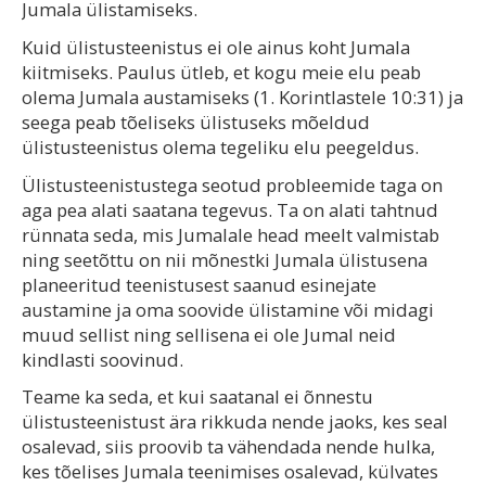
Jumala ülistamiseks.
Kuid ülistusteenistus ei ole ainus koht Jumala
kiitmiseks. Paulus ütleb, et kogu meie elu peab
olema Jumala austamiseks (1. Korintlastele 10:31) ja
seega peab tõeliseks ülistuseks mõeldud
ülistusteenistus olema tegeliku elu peegeldus.
Ülistusteenistustega seotud probleemide taga on
aga pea alati saatana tegevus. Ta on alati tahtnud
rünnata seda, mis Jumalale head meelt valmistab
ning seetõttu on nii mõnestki Jumala ülistusena
planeeritud teenistusest saanud esinejate
austamine ja oma soovide ülistamine või midagi
muud sellist ning sellisena ei ole Jumal neid
kindlasti soovinud.
Teame ka seda, et kui saatanal ei õnnestu
ülistusteenistust ära rikkuda nende jaoks, kes seal
osalevad, siis proovib ta vähendada nende hulka,
kes tõelises Jumala teenimises osalevad, külvates