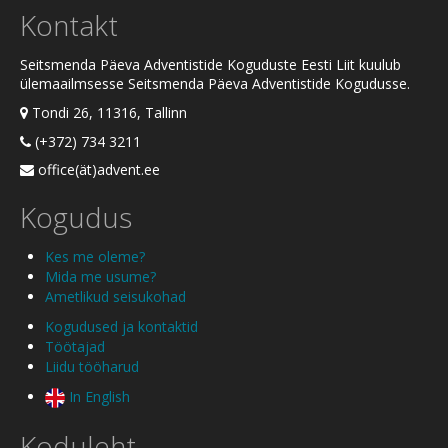
Kontakt
Seitsmenda Päeva Adventistide Koguduste Eesti Liit kuulub
ülemaailmsesse Seitsmenda Päeva Adventistide Kogudusse.
Tondi 26, 11316, Tallinn
(+372) 734 3211
office(ät)advent.ee
Kogudus
Kes me oleme?
Mida me usume?
Ametlikud seisukohad
Kogudused ja kontaktid
Töötajad
Liidu tööharud
In English
Koduleht