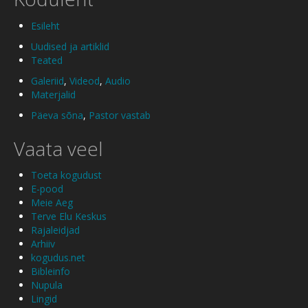
Esileht
Uudised ja artiklid
Teated
Galeriid
,
Videod
,
Audio
Materjalid
Päeva sõna
,
Pastor vastab
Vaata veel
Toeta kogudust
E-pood
Meie Aeg
Terve Elu Keskus
Rajaleidjad
Arhiiv
kogudus.net
Bibleinfo
Nupula
Lingid