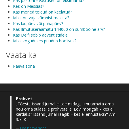
Kas pastorite vastused on eksimatud?
Kes on Messias?
Kas mõned toidud on keelatud?
Miks on vaja kümnist maksta?
Kas laupäev või pühapäev?
Kas Ilmutuseraamatu 144000 on sümboolne arv?
Kas Delfi sobib adventistidele
Miks koguduses puudub hoolivus?
Vaata ka
Päeva sõna
Prohvet
„Tõesti, Issand Jumal ei tee midagi, ilmutamata oma
nõu oma sulaseile prohveteile. Lõvi möirgab – kes ei
kardaks? Issand Jumal räägib – kes ei ennustaks?“ Am
3:7–8
Loe päeva sõna