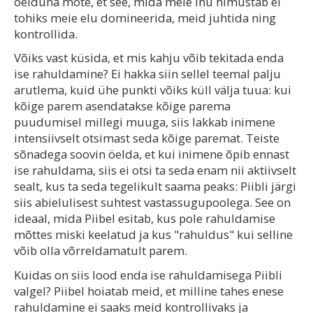
öelduna mõte, et see, mida meie ihu himustab ei
tohiks meie elu domineerida, meid juhtida ning
kontrollida.
Võiks vast küsida, et mis kahju võib tekitada enda
ise rahuldamine? Ei hakka siin sellel teemal palju
arutlema, kuid ühe punkti võiks küll välja tuua: kui
kõige parem asendatakse kõige parema
puudumisel millegi muuga, siis lakkab inimene
intensiivselt otsimast seda kõige paremat. Teiste
sõnadega soovin öelda, et kui inimene õpib ennast
ise rahuldama, siis ei otsi ta seda enam nii aktiivselt
sealt, kus ta seda tegelikult saama peaks: Piibli järgi
siis abielulisest suhtest vastassugupoolega. See on
ideaal, mida Piibel esitab, kus pole rahuldamise
mõttes miski keelatud ja kus "rahuldus" kui selline
võib olla võrreldamatult parem.
Kuidas on siis lood enda ise rahuldamisega Piibli
valgel? Piibel hoiatab meid, et milline tahes enese
rahuldamine ei saaks meid kontrollivaks ja