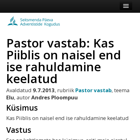
Esileht
Kogudus
Pastor vastab: Kas
Koduleht
Piiblis on naisel end
Vaata veel
ise rahuldamine
Logi sisse või registreeru
keelatud
Avaldatud
9.7.2013
, rubriik
Pastor vastab
, teema
Elu
, autor
Andres Ploompuu
Küsimus
Kas Piiblis on naisel end ise rahuldamine keelatud
Vastus