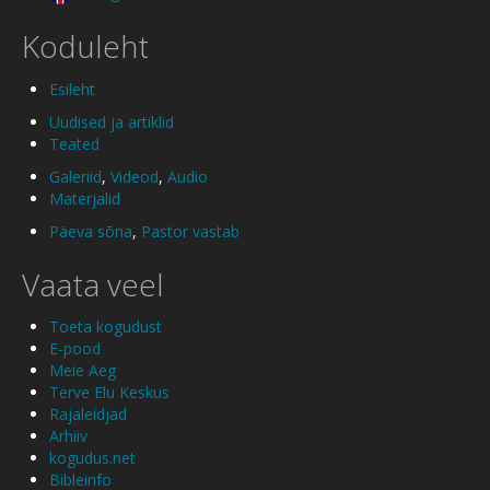
Koduleht
Esileht
Uudised ja artiklid
Teated
Galeriid
,
Videod
,
Audio
Materjalid
Päeva sõna
,
Pastor vastab
Vaata veel
Toeta kogudust
E-pood
Meie Aeg
Terve Elu Keskus
Rajaleidjad
Arhiiv
kogudus.net
Bibleinfo