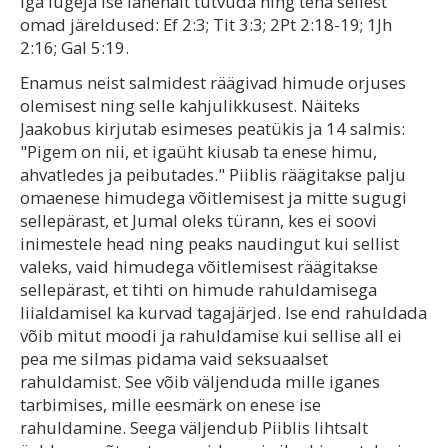
iga lugeja ise lähenalt tutvuda ning teha sellest
omad järeldused: Ef 2:3; Tit 3:3; 2Pt 2:18-19; 1Jh
2:16; Gal 5:19.
Enamus neist salmidest räägivad himude orjuses
olemisest ning selle kahjulikkusest. Näiteks
Jaakobus kirjutab esimeses peatükis ja 14 salmis:
"Pigem on nii, et igaüht kiusab ta enese himu,
ahvatledes ja peibutades." Piiblis räägitakse palju
omaenese himudega võitlemisest ja mitte sugugi
sellepärast, et Jumal oleks türann, kes ei soovi
inimestele head ning peaks naudingut kui sellist
valeks, vaid himudega võitlemisest räägitakse
sellepärast, et tihti on himude rahuldamisega
liialdamisel ka kurvad tagajärjed. Ise end rahuldada
võib mitut moodi ja rahuldamise kui sellise all ei
pea me silmas pidama vaid seksuaalset
rahuldamist. See võib väljenduda mille iganes
tarbimises, mille eesmärk on enese ise
rahuldamine. Seega väljendub Piiblis lihtsalt