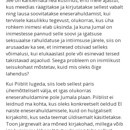
See on kahtlemata hea küsimus, eriti meie ajastul,
kus meedias räägitakse ja kirjutatakse sellest vabalt
ning lausa soovitatakse eneserahuldamist, kui
tervisele kasulikku tegevust, olukorras, kus üha
rohkem inimesi elab üksinda. Ja kuna Jumal on
inimestesse pannud selle soovi ja igatsuse
seksuaalse rahuldatuse ja intiimsuse järele, siis on
arusaadav ka see, et inimesed otsivad selleks
võimalusi, kui elukaaslast pole või esinevad teised
takistavad asjaolud. Seega probleem on inimlikust
seisukohast mõstetav, kuid mis oleks õige
lahendus?
Kui Piiblit lugeda, siis loeb sellest päris
ühemõtteliselt välja, et igas olukorras
eneserahuldamine pole Jumala plaan. Piiblist ei
leidnud ma kohta, kus oleks konkreetselt öeldud EI
naiste eneserahuldamisele, kuid on hulgaliselt
kirjakohti, kus seda teemat üldisemalt käsitletakse.
Toon järgnevalt ära mõned kirjakohad, millega võib