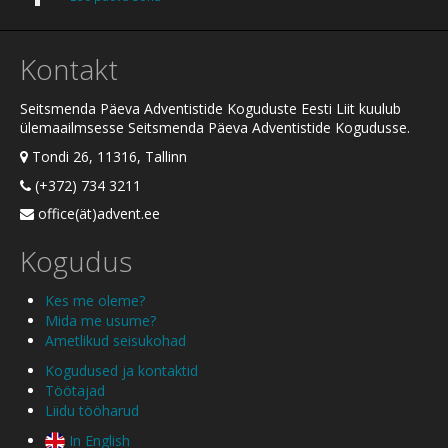
Kontakt
Seitsmenda Päeva Adventistide Koguduste Eesti Liit kuulub
ülemaailmsesse Seitsmenda Päeva Adventistide Kogudusse.
Tondi 26, 11316, Tallinn
(+372) 734 3211
office(ät)advent.ee
Kogudus
Kes me oleme?
Mida me usume?
Ametlikud seisukohad
Kogudused ja kontaktid
Töötajad
Liidu tööharud
In English