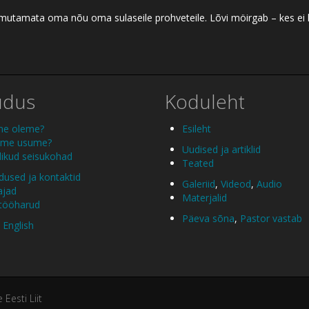
 ilmutamata oma nõu oma sulaseile prohveteile. Lõvi möirgab – kes ei
udus
Koduleht
me oleme?
Esileht
 me usume?
Uudised ja artiklid
ikud seisukohad
Teated
used ja kontaktid
Galeriid
,
Videod
,
Audio
ajad
Materjalid
 tööharud
Päeva sõna
,
Pastor vastab
 English
esti Liit