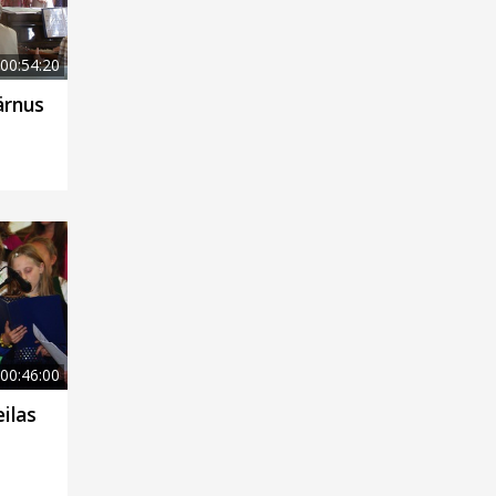
00:54:20
ärnus
00:46:00
ilas