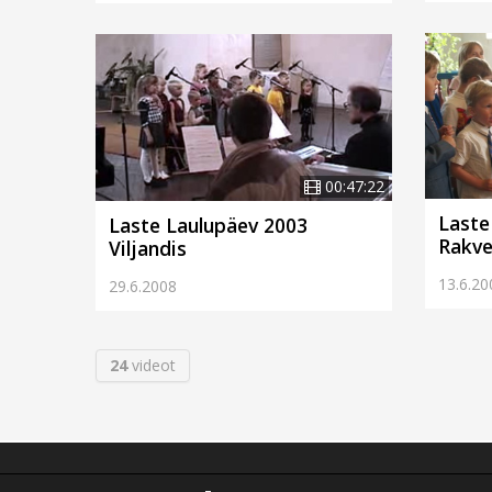
00:47:22
Laste
Laste Laulupäev 2003
Rakve
Viljandis
13.6.20
29.6.2008
24
videot