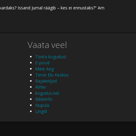
 kardaks? Issand Jumal räägib – kes ei ennustaks?“ Am
Vaata veel
Toeta kogudust
E-pood
Meie Aeg
Terve Elu Keskus
Rajaleidjad
Arhiiv
kogudus.net
Bibleinfo
Nupula
Lingid