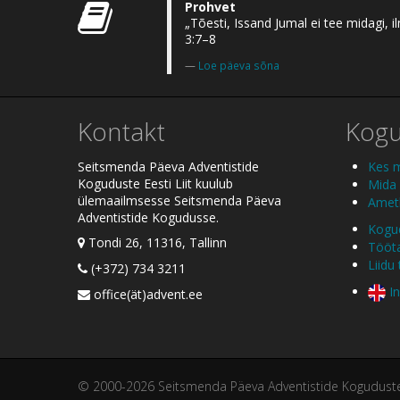
Prohvet
„Tõesti, Issand Jumal ei tee midagi,
3:7–8
Loe päeva sõna
Kontakt
Kog
Seitsmenda Päeva Adventistide
Kes 
Koguduste Eesti Liit kuulub
Mida
ülemaailmsesse Seitsmenda Päeva
Ametl
Adventistide Kogudusse.
Kogud
Tondi 26, 11316, Tallinn
Tööt
Liidu
(+372) 734 3211
In
office(ät)advent.ee
© 2000-2026 Seitsmenda Päeva Adventistide Koguduste E