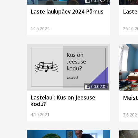
00:53:26
Laste laulupäev 2024 Pärnus
Laste
14.6.2024
26.10.2
00:02:05
Lastelaul: Kus on Jeesuse
Meist
kodu?
4.10.2021
3.6.202