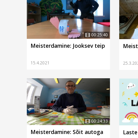
00:25:40
Meisterdamine: Jooksev teip
Meist
15.4.2021
25.3.20
00:24:33
Meisterdamine: Sõit autoga
Laste