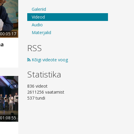
Galeriid
Videod
Audio
Materjalid
00:05:17
ma
RSS
Kõigi videote voog
Statistika
836 videot
2611256 vaatamist
537 tundi
01:08:55