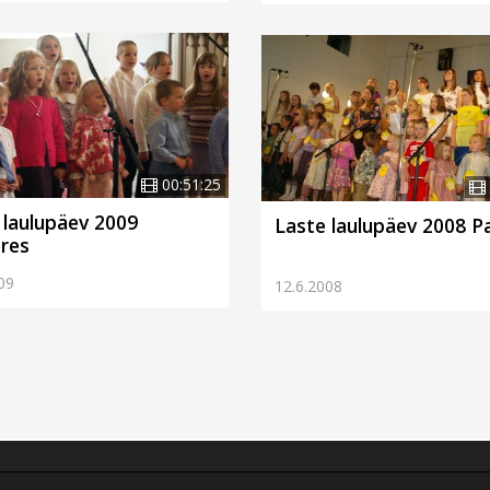
00:51:25
 laulupäev 2009
Laste laulupäev 2008 P
res
09
12.6.2008