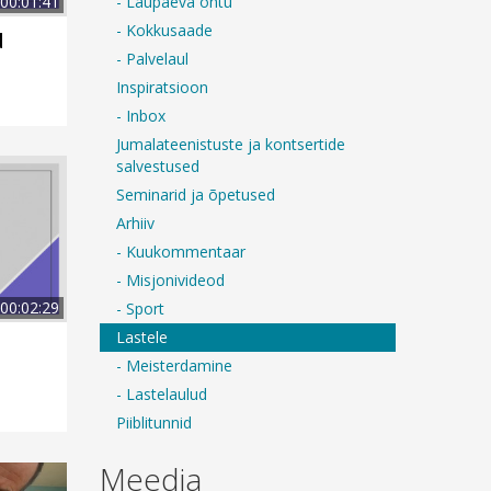
- Laupäeva õhtu
00:01:41
- Kokkusaade
d
- Palvelaul
Inspiratsioon
- Inbox
Jumalateenistuste ja kontsertide
salvestused
Seminarid ja õpetused
Arhiiv
- Kuukommentaar
- Misjonivideod
00:02:29
- Sport
Lastele
- Meisterdamine
- Lastelaulud
Piiblitunnid
Meedia