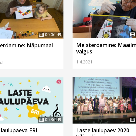
00:06:49
Meisterdamine: Maail
erdamine: Näpumaal
valgus
1.4.2021
21
00:36:49
Laste laulupäev 2020
 laulupäeva ERI