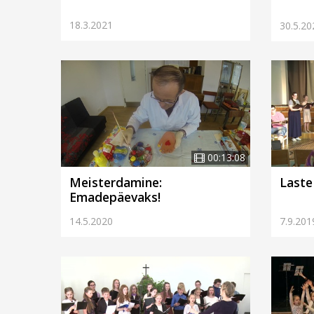
18.3.2021
30.5.20
00:13:08
Meisterdamine:
Laste
Emadepäevaks!
14.5.2020
7.9.201