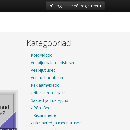
Logi sisse või registreeru
Kategooriad
Kõik videod
Veebijumalateenistused
Veebijutlused
Venitusharjutused
Reklaamvideod
Ürituste materjalid
Saated ja intervjuud
- Põhitõed
- Ristiinimene
- Ülevaated ja meenutused