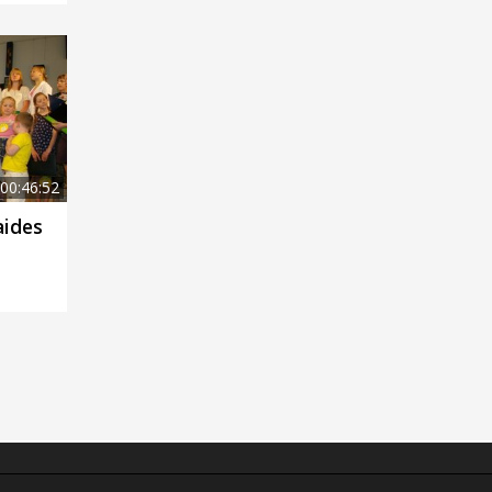
00:46:52
aides