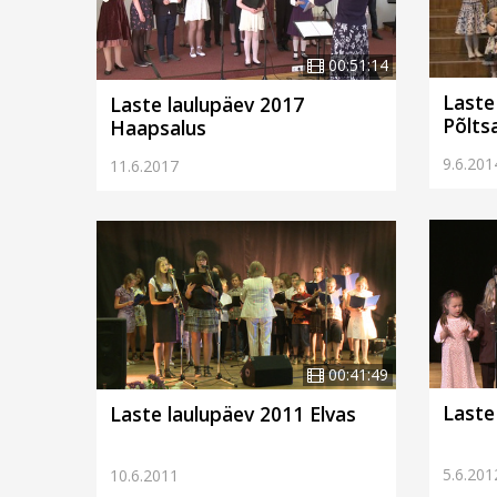
00:51:14
Laste
Laste laulupäev 2017
Põlts
Haapsalus
9.6.201
11.6.2017
00:41:49
Laste
Laste laulupäev 2011 Elvas
5.6.201
10.6.2011