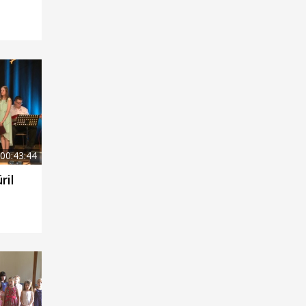
00:43:44
ril