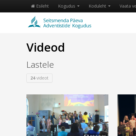
Esileht
Kogudus
Koduleht
Vaata v
Videod
Lastele
24
videot