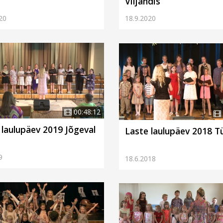
Viljandis
18.9.2020
20
00:48:12
 laulupäev 2019 Jõgeval
Laste laulupäev 2018 Tü
9
18.6.2018