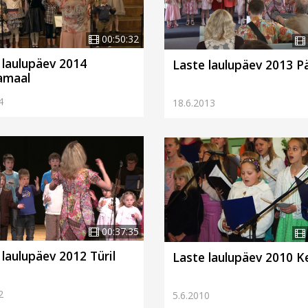
00:50:32
 laulupäev 2014
Laste laulupäev 2013 P
amaal
4
18.6.2013
00:37:35
 laulupäev 2012 Türil
Laste laulupäev 2010 Ke
2
5.6.2010