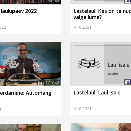
01:08:46
Lastelaul: Kes on teinu
 laulupäev 2022
valge lume?
4.10.2021
022
01:17:32
Lastelaul: Laul isale
erdamine: Automäng
4.10.2021
1