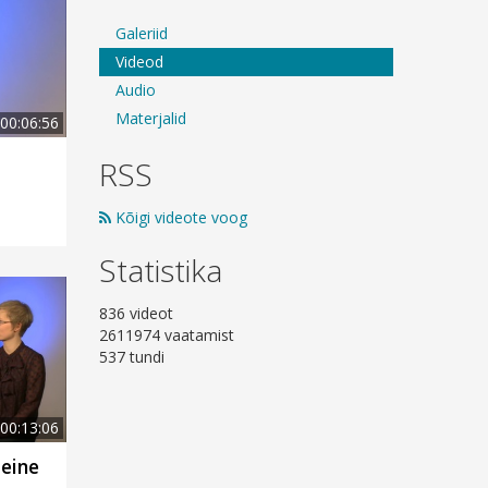
Galeriid
Videod
Audio
Materjalid
00:06:56
RSS
Kõigi videote voog
Statistika
836 videot
2611974 vaatamist
537 tundi
00:13:06
teine