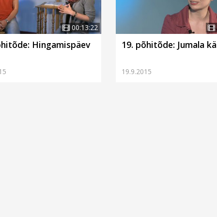
00:13:22
õhitõde: Hingamispäev
19. põhitõde: Jumala k
15
19.9.2015