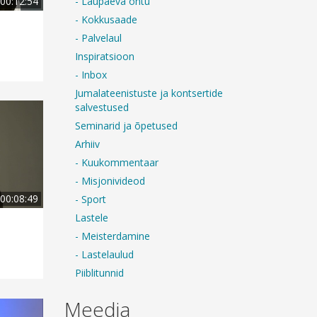
- Laupäeva õhtu
00:12:54
- Kokkusaade
- Palvelaul
Inspiratsioon
- Inbox
Jumalateenistuste ja kontsertide
salvestused
Seminarid ja õpetused
Arhiiv
- Kuukommentaar
- Misjonivideod
00:08:49
- Sport
Lastele
- Meisterdamine
- Lastelaulud
Piiblitunnid
Meedia