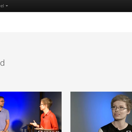
eel
ed