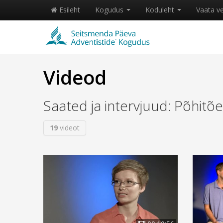
Esileht
Kogudus
Koduleht
Vaata v
Videod
Saated ja intervjuud: Põhitõ
19
videot