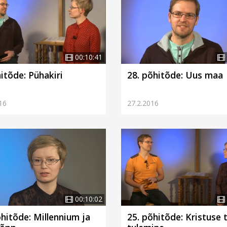
00:10:41
hitõde: Pühakiri
28. põhitõde: Uus maa
16
27.2.2016
00:10:02
õhitõde: Millennium ja
25. põhitõde: Kristuse 