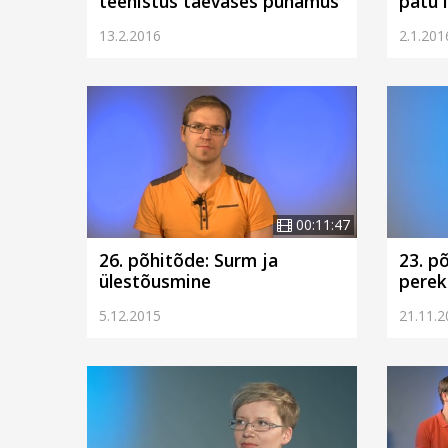
teenistus taevases pühamus
patu 
13.2.2016
2.1.201
00:11:47
26. põhitõde: Surm ja
23. p
ülestõusmine
pere
5.12.2015
21.11.2