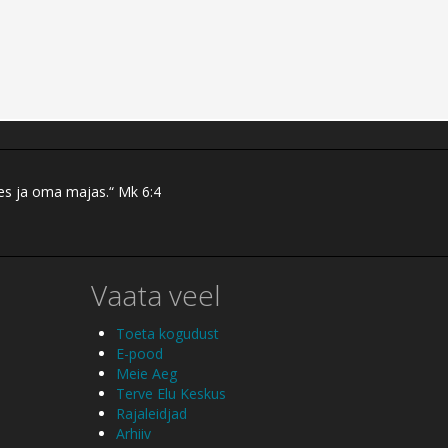
res ja oma majas.“ Mk 6:4
Vaata veel
Toeta kogudust
E-pood
Meie Aeg
Terve Elu Keskus
Rajaleidjad
Arhiiv