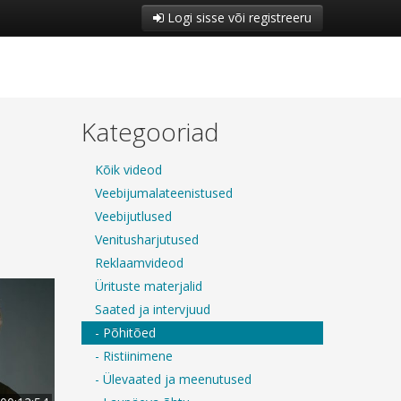
Logi sisse või registreeru
Kategooriad
Kõik videod
Veebijumalateenistused
Veebijutlused
Venitusharjutused
Reklaamvideod
Ürituste materjalid
Saated ja intervjuud
- Põhitõed
- Ristiinimene
- Ülevaated ja meenutused