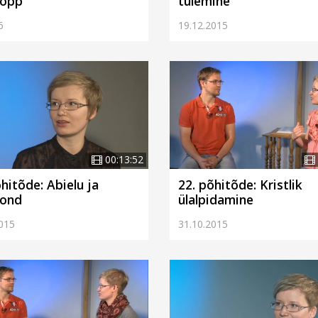
lõpp
tulemine
6
19.12.2015
00:13:52
õhitõde: Abielu ja
22. põhitõde: Kristlik
kond
ülalpidamine
015
31.10.2015