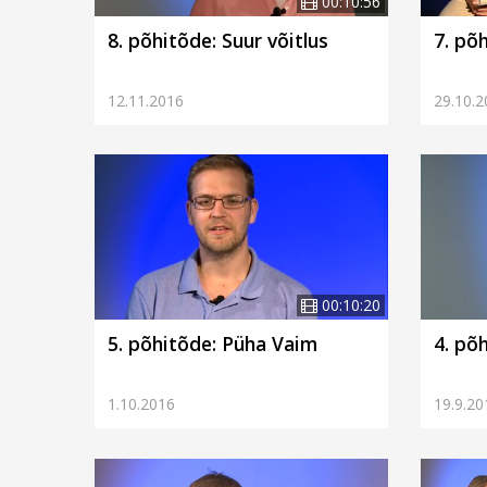
00:10:56
8. põhitõde: Suur võitlus
7. põ
12.11.2016
29.10.2
00:10:20
5. põhitõde: Püha Vaim
4. põ
1.10.2016
19.9.20