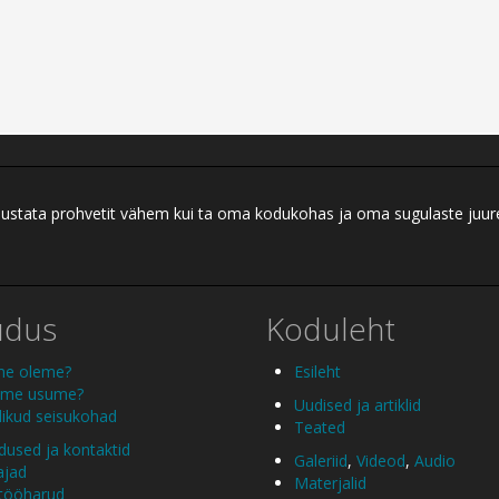
ei austata prohvetit vähem kui ta oma kodukohas ja oma sugulaste juu
udus
Koduleht
me oleme?
Esileht
 me usume?
Uudised ja artiklid
ikud seisukohad
Teated
used ja kontaktid
Galeriid
,
Videod
,
Audio
ajad
Materjalid
 tööharud