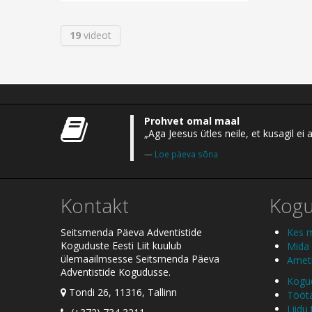
19
videot
Prohvet omal maal
„Aga Jeesus ütles neile, et kusagil 
Loe päeva sõna
Kontakt
Kog
Seitsmenda Päeva Adventistide
Kes 
Koguduste Eesti Liit kuulub
Mida
ülemaailmsesse Seitsmenda Päeva
Ametl
Adventistide Kogudusse.
Kogud
Tondi 26, 11316, Tallinn
Tööt
Liidu