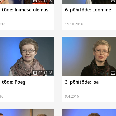
00:12:40
hitõde: Inimese olemus
6. põhitõde: Loomine
016
15.10.2016
00:12:48
hitõde: Poeg
3. põhitõde: Isa
16
9.4.2016