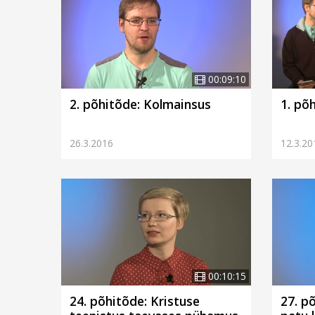
00:09:10
2. põhitõde: Kolmainsus
1. põ
26.3.2016
12.3.20
00:10:15
24. põhitõde: Kristuse
27. p