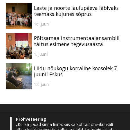
Laste ja noorte laulupäeva läbivaks
teemaks kujunes sõprus
16. juunil
Põltsamaa instrumentaalansamblil
täitus esimene tegevusaasta
1. juunil
Liidu nõukogu korraline koosolek 7.
juunil Eskus
12. juunil
Prohveteering
„Kui sa jõuad sinna linna, siis sa kohtad ohvrikünkalt
alla tulevat prohvetite salka, naablid, trummid, viled ja