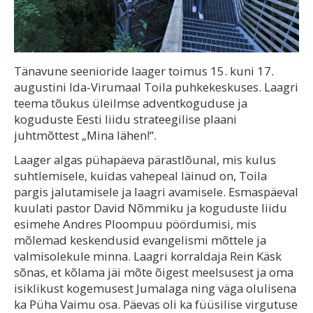
Tänavune seenioride laager toimus 15. kuni 17.
augustini Ida-Virumaal Toila puhkekeskuses. Laagri
teema tõukus üleilmse adventkoguduse ja
koguduste Eesti liidu strateegilise plaani
juhtmõttest „Mina lähen!“.
Laager algas pühapäeva pärastlõunal, mis kulus
suhtlemisele, kuidas vahepeal läinud on, Toila
pargis jalutamisele ja laagri avamisele. Esmaspäeval
kuulati pastor David Nõmmiku ja koguduste liidu
esimehe Andres Ploompuu pöördumisi, mis
mõlemad keskendusid evangelismi mõttele ja
valmisolekule minna. Laagri korraldaja Rein Käsk
sõnas, et kõlama jäi mõte õigest meelsusest ja oma
isiklikust kogemusest Jumalaga ning väga olulisena
ka Püha Vaimu osa. Päevas oli ka füüsilise virgutuse