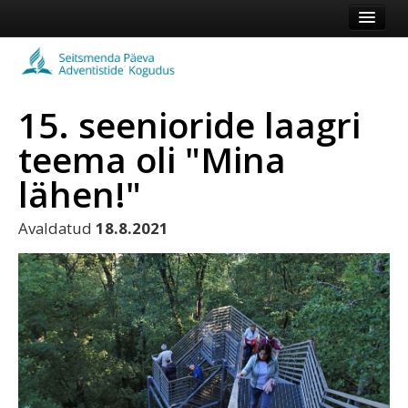
Esileht
Kogudus
15. seenioride laagri
Koduleht
teema oli "Mina
Vaata veel
lähen!"
Logi sisse või registreeru
Avaldatud
18.8.2021