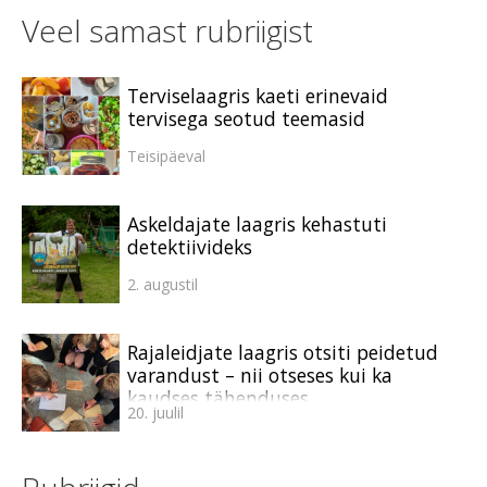
Veel samast rubriigist
Terviselaagris kaeti erinevaid
tervisega seotud teemasid
Teisipäeval
Askeldajate laagris kehastuti
detektiivideks
2. augustil
Rajaleidjate laagris otsiti peidetud
varandust – nii otseses kui ka
kaudses tähenduses
20. juulil