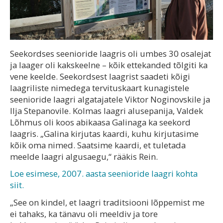
Seekordses seenioride laagris oli umbes 30 osalejat
ja laager oli kakskeelne – kõik ettekanded tõlgiti ka
vene keelde. Seekordsest laagrist saadeti kõigi
laagriliste nimedega tervituskaart kunagistele
seenioride laagri algatajatele Viktor Noginovskile ja
Ilja Stepanovile. Kolmas laagri alusepanija, Valdek
Lõhmus oli koos abikaasa Galinaga ka seekord
laagris. „Galina kirjutas kaardi, kuhu kirjutasime
kõik oma nimed. Saatsime kaardi, et tuletada
meelde laagri algusaegu,“ rääkis Rein.
Loe esimese, 2007. aasta seenioride laagri kohta
siit.
„See on kindel, et laagri traditsiooni lõppemist me
ei tahaks, ka tänavu oli meeldiv ja tore