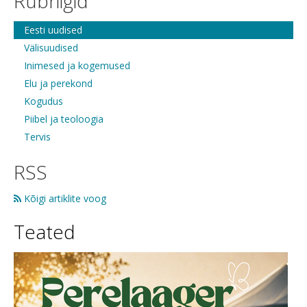
Rubriigid
Eesti uudised
Välisuudised
Inimesed ja kogemused
Elu ja perekond
Kogudus
Piibel ja teoloogia
Tervis
RSS
Kõigi artiklite voog
Teated