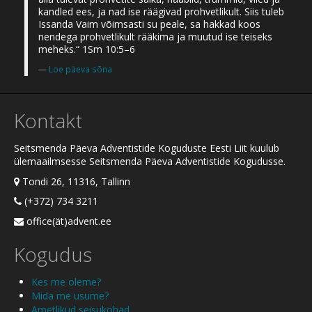
kandled ees, ja nad ise räägivad prohvetlikult. Siis tuleb
Issanda Vaim võimsasti su peale, sa hakkad koos
nendega prohvetlikult rääkima ja muutud ise teiseks
meheks.“ 1Sm 10:5–6
Loe päeva sõna
Kontakt
Seitsmenda Päeva Adventistide Koguduste Eesti Liit kuulub
ülemaailmsesse Seitsmenda Päeva Adventistide Kogudusse.
Tondi 26, 11316, Tallinn
(+372) 734 3211
office(ät)advent.ee
Kogudus
Kes me oleme?
Mida me usume?
Ametlikud seisukohad