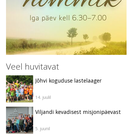
Veel huvitavat
Jõhvi koguduse lastelaager
14. juulil
Viljandi kevadisest misjonipäevast
5. juunil