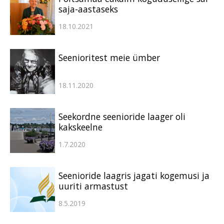
saja-aastaseks
18.10.2021
Seenioritest meie ümber
18.11.2020
Seekordne seenioride laager oli
kakskeelne
1.7.2020
Seenioride laagris jagati kogemusi ja
uuriti armastust
8.5.2019