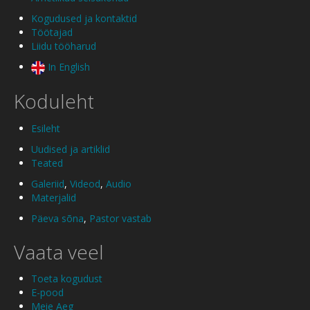
Kogudused ja kontaktid
Töötajad
Liidu tööharud
In English
Koduleht
Esileht
Uudised ja artiklid
Teated
Galeriid
,
Videod
,
Audio
Materjalid
Päeva sõna
,
Pastor vastab
Vaata veel
Toeta kogudust
E-pood
Meie Aeg