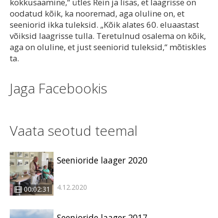
kokkusaamine,“ ütles Rein ja lisas, et laagrisse on
oodatud kõik, ka nooremad, aga oluline on, et
seeniorid ikka tuleksid. „Kõik alates 60. eluaastast
võiksid laagrisse tulla. Teretulnud osalema on kõik,
aga on oluline, et just seeniorid tuleksid,“ mõtiskles
ta.
Jaga Facebookis
Vaata seotud teemal
Seenioride laager 2020
4.12.2020
00:02:31
Seenioride laager 2017