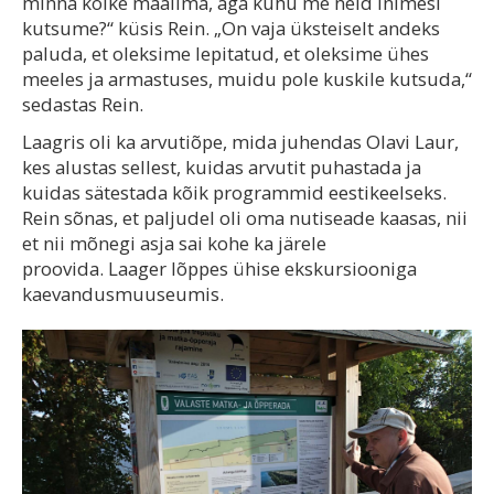
minna kõike maailma, aga kuhu me neid inimesi
kutsume?“ küsis Rein. „On vaja üksteiselt andeks
paluda, et oleksime lepitatud, et oleksime ühes
meeles ja armastuses, muidu pole kuskile kutsuda,“
sedastas Rein.
Laagris oli ka arvutiõpe, mida juhendas Olavi Laur,
kes alustas sellest, kuidas arvutit puhastada ja
kuidas sätestada kõik programmid eestikeelseks.
Rein sõnas, et paljudel oli oma nutiseade kaasas, nii
et nii mõnegi asja sai kohe ka järele
proovida. Laager lõppes ühise ekskursiooniga
kaevandusmuuseumis.