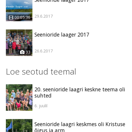
29.6.2017
00:05:36
Seenioride laager 2017
26.6.2017
33
Loe seotud teemal
20. seenioride laagri keskne teema oli
suhted
6. juulil
Seenioride laagri keskmes oli Kristuse
õigus ja arm