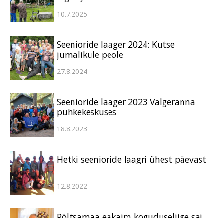
10.7.2025
Seenioride laager 2024: Kutse
jumalikule peole
27.8.2024
Seenioride laager 2023 Valgeranna
puhkekeskuses
18.8.2023
Hetki seenioride laagri ühest päevast
12.8.2022
Põltsamaa eakaim koguduseliige sai