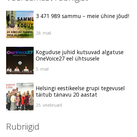
3 471 989 sammu – meie ühine jõud!
28. mail
Koguduse juhid kutsuvad algatuse
OneVoice27 eel ühtsusele
5. mail
Helsingi eestikeelse grupi tegevusel
täitub tänavu 20 aastat
25. veebruaril
Rubriigid