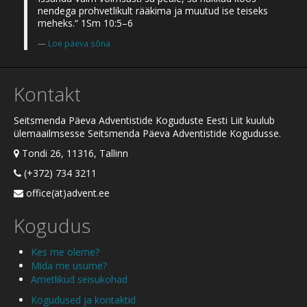
nendega prohvetlikult rääkima ja muutud ise teiseks
meheks.“ 1Sm 10:5–6
Loe päeva sõna
Kontakt
Seitsmenda Päeva Adventistide Koguduste Eesti Liit kuulub
ülemaailmsesse Seitsmenda Päeva Adventistide Kogudusse.
Tondi 26, 11316, Tallinn
(+372) 734 3211
office(ät)advent.ee
Kogudus
Kes me oleme?
Mida me usume?
Ametlikud seisukohad
Kogudused ja kontaktid