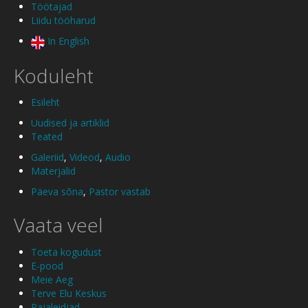
Töötajad
Liidu tööharud
In English
Koduleht
Esileht
Uudised ja artiklid
Teated
Galeriid
,
Videod
,
Audio
Materjalid
Päeva sõna
,
Pastor vastab
Vaata veel
Toeta kogudust
E-pood
Meie Aeg
Terve Elu Keskus
Rajaleidjad