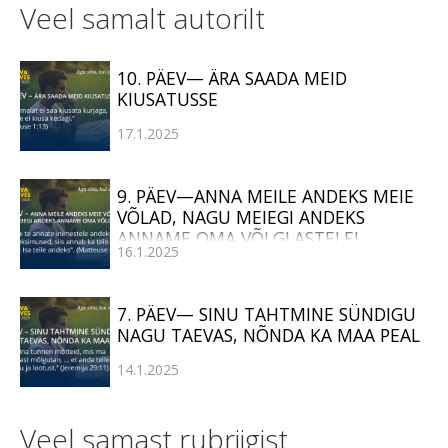
Veel samalt autorilt
10. PÄEV— ÄRA SAADA MEID
KIUSATUSSE
17.1.2025
9. PÄEV—ANNA MEILE ANDEKS MEIE
VÕLAD, NAGU MEIEGI ANDEKS
ANNAME OMA VÕLGLASTELE!
16.1.2025
7. PÄEV— SINU TAHTMINE SÜNDIGU
NAGU TAEVAS, NÕNDA KA MAA PEAL
14.1.2025
Veel samast rubriigist