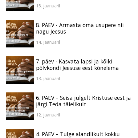
15. jaanuaril
8. PÄEV - Armasta oma usupere nii
nagu Jeesus
14. jaanuaril
7. päev - Kasvata lapsi ja kõiki
põlvkondi Jeesuse eest kõnelema
13. jaanuaril
6. PÄEV – Seisa julgelt Kristuse eest ja
järgi Teda täielikult
12. jaanuaril
4. PÄEV – Tulge alandlikult kokku