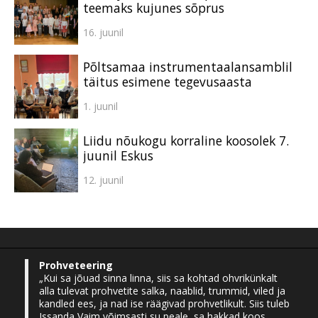
teemaks kujunes sõprus
16. juunil
Põltsamaa instrumentaalansamblil
täitus esimene tegevusaasta
1. juunil
Liidu nõukogu korraline koosolek 7.
juunil Eskus
12. juunil
Prohveteering
„Kui sa jõuad sinna linna, siis sa kohtad ohvrikünkalt
alla tulevat prohvetite salka, naablid, trummid, viled ja
kandled ees, ja nad ise räägivad prohvetlikult. Siis tuleb
Issanda Vaim võimsasti su peale, sa hakkad koos