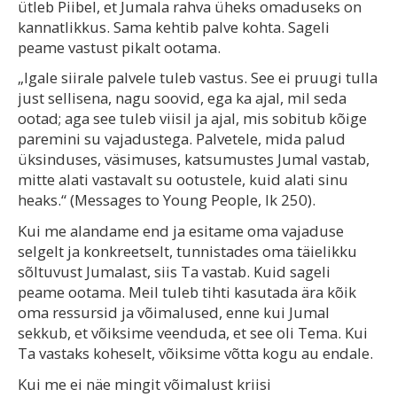
ütleb Piibel, et Jumala rahva üheks omaduseks on
kannatlikkus. Sama kehtib palve kohta. Sageli
peame vastust pikalt ootama.
„Igale siirale palvele tuleb vastus. See ei pruugi tulla
just sellisena, nagu soovid, ega ka ajal, mil seda
ootad; aga see tuleb viisil ja ajal, mis sobitub kõige
paremini su vajadustega. Palvetele, mida palud
üksinduses, väsimuses, katsumustes Jumal vastab,
mitte alati vastavalt su ootustele, kuid alati sinu
heaks.“ (Messages to Young People, lk 250).
Kui me alandame end ja esitame oma vajaduse
selgelt ja konkreetselt, tunnistades oma täielikku
sõltuvust Jumalast, siis Ta vastab. Kuid sageli
peame ootama. Meil tuleb tihti kasutada ära kõik
oma ressursid ja võimalused, enne kui Jumal
sekkub, et võiksime veenduda, et see oli Tema. Kui
Ta vastaks koheselt, võiksime võtta kogu au endale.
Kui me ei näe mingit võimalust kriisi