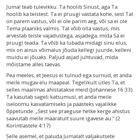
Jumal teab tulevikku. Ta hoolib Sinust, aga Ta
hoolib ka teistest. Ta ei pruugi vastata kohe, sest Tal
on parem vastus, või ei ole parim aeg, või sa ei ole
Tema plaaniks valmis. Tal võib olla vastus, mis
arvestab teiste vajadustega, asjadega, mida Sa ei
pruugi teada. Ta võib ka lubada midagi sinu elus,
mis on ainus võimalus jõuda kellegi juurde, kelleni
muidu ei jõuaks. Paljud asjad juhtuvad, mida
mõistame alles taevas.
Pea meeles, et Jeesus ei tulnud ega surnud, et anda
meile mugav elu maapeal. Tegelikult ütles Ta, et
selles maailmas ahistatakse meid (Johannese 16:33).
Ta kasutab sageli katsumusi, et anda meile
iseloomu kasvatamiseks ja päästeks vajalikke
õppetunde. „Sest see praeguse hetke kerge ahistus
saavutab meile määratult suure igavese au.“ (2
Korintlastele 4:17)
Selle asemel, et paluda Jumalalt väljakutsete