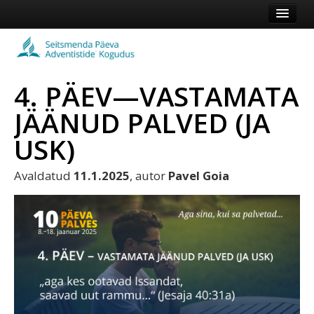
Esileht
Kogudus
4. PÄEV—VASTAMATA
Koduleht
JÄÄNUD PALVED (JA
Vaata veel
USK)
Logi sisse või registreeru
Avaldatud
11.1.2025
, autor
Pavel Goia