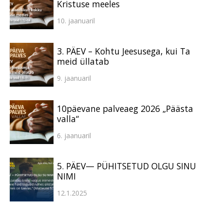
Kristuse meeles
10. jaanuaril
3. PÄEV – Kohtu Jeesusega, kui Ta
meid üllatab
9. jaanuaril
10päevane palveaeg 2026 „Päästa
valla“
6. jaanuaril
5. PÄEV— PÜHITSETUD OLGU SINU
NIMI
12.1.2025