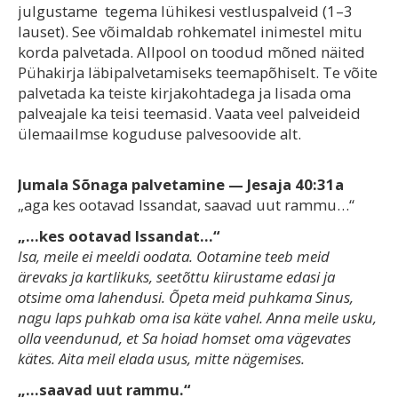
julgustame tegema lühikesi vestluspalveid (1–3
lauset). See võimaldab rohkematel inimestel mitu
korda palvetada. Allpool on toodud mõned näited
Pühakirja läbipalvetamiseks teemapõhiselt. Te võite
palvetada ka teiste kirjakohtadega ja lisada oma
palveajale ka teisi teemasid. Vaata veel palveideid
ülemaailmse koguduse palvesoovide alt.
Jumala Sõnaga palvetamine — Jesaja 40:31a
„aga kes ootavad Issandat, saavad uut rammu…“
„…kes ootavad Issandat…“
Isa, meile ei meeldi oodata. Ootamine teeb meid
ärevaks ja kartlikuks, seetõttu kiirustame edasi ja
otsime oma lahendusi. Õpeta meid puhkama Sinus,
nagu laps puhkab oma isa käte vahel. Anna meile usku,
olla veendunud, et Sa hoiad homset oma vägevates
kätes. Aita meil elada usus, mitte nägemises.
„…saavad uut rammu.“