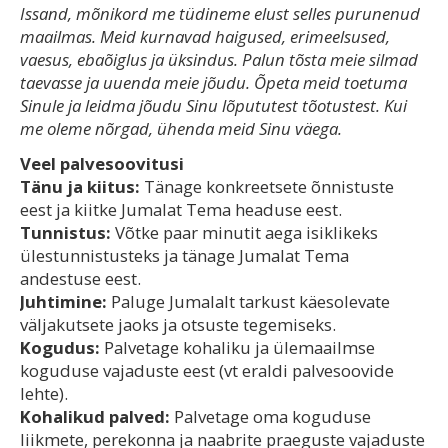
Issand, mõnikord me tüdineme elust selles purunenud
maailmas. Meid kurnavad haigused, erimeelsused,
vaesus, ebaõiglus ja üksindus. Palun tõsta meie silmad
taevasse ja uuenda meie jõudu. Õpeta meid toetuma
Sinule ja leidma jõudu Sinu lõpututest tõotustest. Kui
me oleme nõrgad, ühenda meid Sinu väega.
Veel palvesoovitusi
Tänu ja kiitus:
Tänage konkreetsete õnnistuste
eest ja kiitke Jumalat Tema headuse eest.
Tunnistus:
Võtke paar minutit aega isiklikeks
ülestunnistusteks ja tänage Jumalat Tema
andestuse eest.
Juhtimine:
Paluge Jumalalt tarkust käesolevate
väljakutsete jaoks ja otsuste tegemiseks.
Kogudus:
Palvetage kohaliku ja ülemaailmse
koguduse vajaduste eest (vt eraldi palvesoovide
lehte).
Kohalikud palved:
Palvetage oma koguduse
liikmete, perekonna ja naabrite praeguste vajaduste