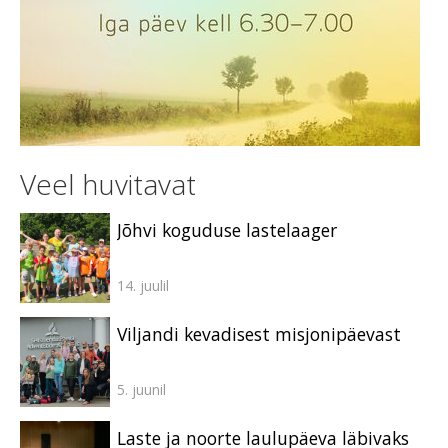
Veel huvitavat
Jõhvi koguduse lastelaager
14. juulil
Viljandi kevadisest misjonipäevast
5. juunil
Laste ja noorte laulupäeva läbivaks