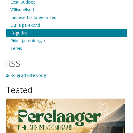
Eesti uudised
Välisuudised
Inimesed ja kogemused
Elu ja perekond
Kogudus
Piibel ja teoloogia
Tervis
RSS
Kõigi artiklite voog
Teated