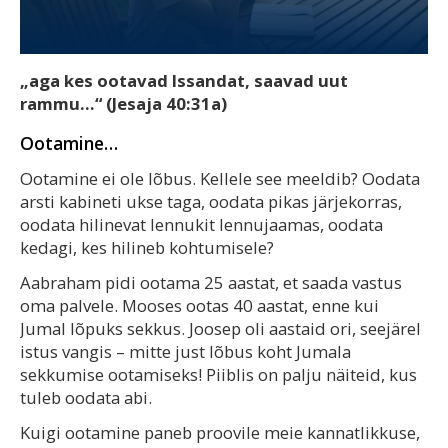
„aga kes ootavad Issandat, saavad uut
rammu…“ (Jesaja 40:31a)
Ootamine…
Ootamine ei ole lõbus. Kellele see meeldib? Oodata
arsti kabineti ukse taga, oodata pikas järjekorras,
oodata hilinevat lennukit lennujaamas, oodata
kedagi, kes hilineb kohtumisele?
Aabraham pidi ootama 25 aastat, et saada vastus
oma palvele. Mooses ootas 40 aastat, enne kui
Jumal lõpuks sekkus. Joosep oli aastaid ori, seejärel
istus vangis – mitte just lõbus koht Jumala
sekkumise ootamiseks! Piiblis on palju näiteid, kus
tuleb oodata abi.
Kuigi ootamine paneb proovile meie kannatlikkuse,