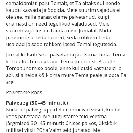
eemaldamist, palu Temalt, et Ta aitaks sul nende
kaudu kasvada ja õppida. Meie suurim vajadus ei
ole see, mille pärast oleme palvetanud, kuigi
enamasti on need tegelikud vajadused. Meie
suurim vajadus on tunda meie Jumalat. Mida
paremini sa Teda tunned, seda rohkem Teda
usaldad ja seda rohkem lased Temal tegutseda.
Jumal kutsub Sind palvetama ja otsima Teda, Tema
kohalolu, Tema plaani, Tema juhtimist. Püüdle
Tema tundmise poole, enne kui otsid vastuseid ja
abi, siis heida kõik oma mure Tema peale ja oota Ta
ära.
Palvetame koos.
Palveaeg (30–45 minutit)
Kõikidel palvegruppidel on erinevad viisid, kuidas
koos palvetada. Me julgustame teid veetma
järgmised 30–45 minutit ühises palves, ükskõik
millisel viisil Püha Vaim teid juhatab. Me