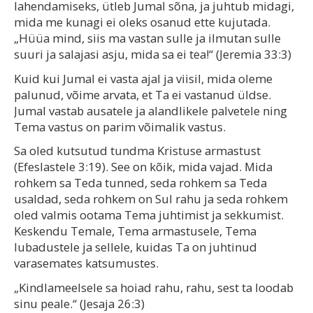
lahendamiseks, ütleb Jumal sõna, ja juhtub midagi,
mida me kunagi ei oleks osanud ette kujutada.
„Hüüa mind, siis ma vastan sulle ja ilmutan sulle
suuri ja salajasi asju, mida sa ei tea!“ (Jeremia 33:3)
Kuid kui Jumal ei vasta ajal ja viisil, mida oleme
palunud, võime arvata, et Ta ei vastanud üldse.
Jumal vastab ausatele ja alandlikele palvetele ning
Tema vastus on parim võimalik vastus.
Sa oled kutsutud tundma Kristuse armastust
(Efeslastele 3:19). See on kõik, mida vajad. Mida
rohkem sa Teda tunned, seda rohkem sa Teda
usaldad, seda rohkem on Sul rahu ja seda rohkem
oled valmis ootama Tema juhtimist ja sekkumist.
Keskendu Temale, Tema armastusele, Tema
lubadustele ja sellele, kuidas Ta on juhtinud
varasemates katsumustes.
„Kindlameelsele sa hoiad rahu, rahu, sest ta loodab
sinu peale.“ (Jesaja 26:3)