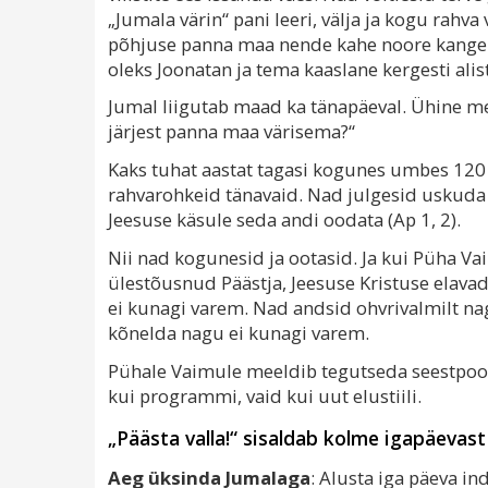
„Jumala värin“ pani leeri, välja ja kogu rahv
põhjuse panna maa nende kahe noore kangel
oleks Joonatan ja tema kaaslane kergesti alis
Jumal liigutab maad ka tänapäeval. Ühine m
järjest panna maa värisema?“
Kaks tuhat aastat tagasi kogunes umbes 12
rahvarohkeid tänavaid. Nad julgesid uskuda
Jeesuse käsule seda andi oodata (Ap 1, 2).
Nii nad kogunesid ja ootasid. Ja kui Püha Vai
ülestõusnud Päästja, Jeesuse Kristuse elav
ei kunagi varem. Nad andsid ohvrivalmilt nag
kõnelda nagu ei kunagi varem.
Pühale Vaimule meeldib tegutseda seestpool
kui programmi, vaid kui uut elustiili.
„Päästa valla!“ sisaldab kolme igapäevast
Aeg üksinda Jumalaga
: Alusta iga päeva in