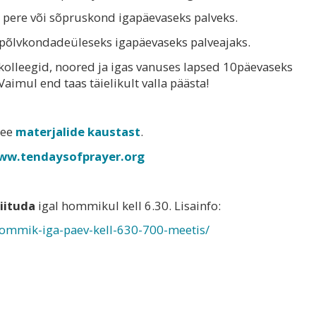
 pere või sõpruskond igapäevaseks palveks.
õlvkondadeüleseks igapäevaseks palveajaks.
lleegid, noored ja igas vanuses lapsed 10päevaseks
aimul end taas täielikult valla päästa!
.ee
materjalide kaustast
.
ww.tendaysofprayer.org
liituda
igal hommikul kell 6.30. Lisainfo:
ommik-iga-paev-kell-630-700-meetis/