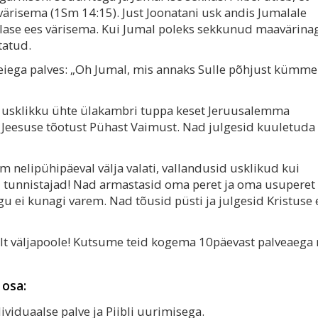
a värisema (1Sm 14:15). Just Joonatani usk andis Jumalale
ase ees värisema. Kui Jumal poleks sekkunud maavärina
tatud.
eiega palves: „Oh Jumal, mis annaks Sulle põhjust kümme
0 usklikku ühte ülakambri tuppa keset Jeruusalemma
 Jeesuse tõotust Pühast Vaimust. Nad julgesid kuuletuda
m nelipühipäeval välja valati, vallandusid usklikud kui
ad tunnistajad! Nad armastasid oma peret ja oma usuperet
u ei kunagi varem. Nad tõusid püsti ja julgesid Kristuse 
t väljapoole! Kutsume teid kogema 10päevast palveaega 
 osa:
dividuaalse palve ja Piibli uurimisega.