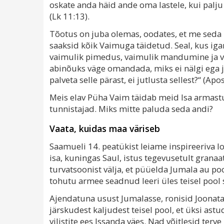
oskate anda häid ande oma lastele, kui palj
(Lk 11:13).
Tõotus on juba olemas, oodates, et me seda p
saaksid kõik Vaimuga täidetud. Seal, kus i
vaimulik pimedus, vaimulik mandumine ja v
abinõuks väge omandada, miks ei nälgi ega ja
palveta selle pärast, ei jutlusta sellest?“ (Apost
Meis elav Püha Vaim täidab meid Isa armast
tunnistajad. Miks mitte paluda seda andi?
Vaata, kuidas maa väriseb
Saamueli 14. peatükist leiame inspireeriva lo
isa, kuningas Saul, istus tegevusetult grana
turvatsoonist välja, et püüelda Jumala au pool
tohutu armee seadnud leeri üles teisel pool s
Ajendatuna usust Jumalasse, ronisid Joonatan
järskudest kaljudest teisel pool, et üksi ast
vilistite ees Issanda väes. Nad võitlesid terve