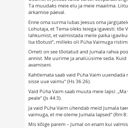
Ta muudaks meie elu ja meie maailma. Liitu
ärkamise päeval.
Enne oma surma lubas Jeesus oma järgijatele 
Lohutaja, et Tema oleks teiega igavesti: tõe 
lahkumist, et valmistada meile paika igavik
Isa tõotust“, milleks oli Püha Vaimuga ristimi
Ometi on see tõotatud and Jumala rahva pool
annist. Me uurime ja analüüsime seda. Kuid l
avamiseni.
Kahtlemata saab vaid Püha Vaim uuendada me
sisse uue vaimu“ (Hs 36:26).
Vaid Püha Vaim saab muuta meie lapsi: „Ma 
peale“ (Js 44:3).
Ja vaid Püha Vaim ühendab meid Jumala tae
vaimuga, et me oleme Jumala lapsed“ (Rm 8:
Mis kõige parem – Jumal on enam kui valmis