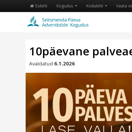
Esileht
Kogudus
Koduleht
Vaata v
10päevane palveae
Avaldatud
6.1.2026