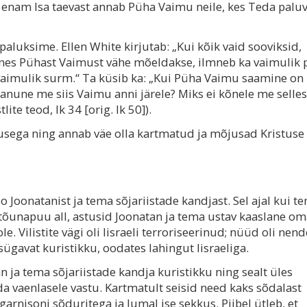
u enam Isa taevast annab Püha Vaimu neile, kes Teda paluv
aluksime. Ellen White kirjutab: „Kui kõik vaid sooviksid,
ganes Pühast Vaimust vähe mõeldakse, ilmneb ka vaimulik 
aimulik surm.“ Ta küsib ka: „Kui Püha Vaimu saamine on
nune me siis Vaimu anni järele? Miks ei kõnele me sellest
lite teod, lk 34 [orig. lk 50]).
usega ning annab väe olla kartmatud ja mõjusad Kristuse
o Joonatanist ja tema sõjariistade kandjast. Sel ajal kui t
atõunapuu all, astusid Joonatan ja tema ustav kaaslane o
e. Vilistite vägi oli Iisraeli terroriseerinud; nüüd oli nend
ügavat kuristikku, oodates lahingut Iisraeliga.
 ja tema sõjariistade kandja kuristikku ning sealt üles
uda vaenlasele vastu. Kartmatult seisid need kaks sõdalast
 garnisoni sõduritega ja Jumal ise sekkus. Piibel ütleb, et