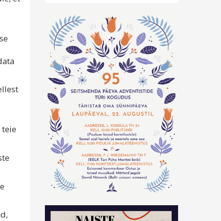
ise
data
llest
teie
ste
ie
d,