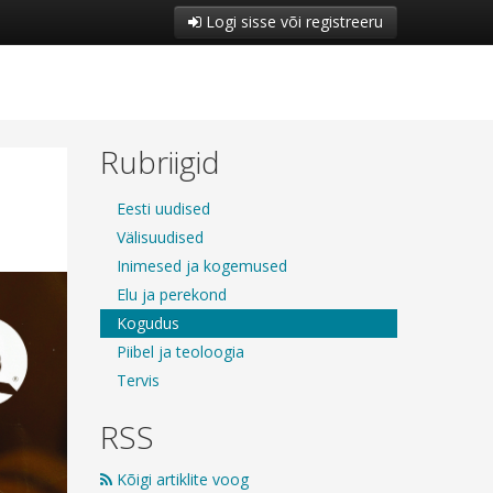
Logi sisse või registreeru
Rubriigid
Eesti uudised
Välisuudised
Inimesed ja kogemused
Elu ja perekond
Kogudus
Piibel ja teoloogia
Tervis
RSS
Kõigi artiklite voog