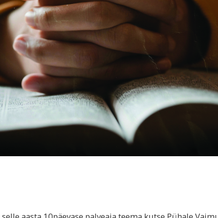
i selle aasta 10päevase palveaja teema kutse Pühale Vaimu