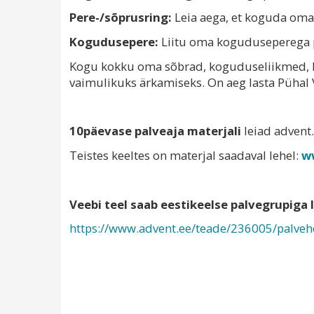
Pere-/sõprusring:
Leia aega, et koguda oma
Kogudusepere:
Liitu oma koguduseperega p
Kogu kokku oma sõbrad, koguduseliikmed, ko
vaimulikuks ärkamiseks. On aeg lasta Pühal V
10päevase palveaja materjali
leiad advent
Teistes keeltes on materjal saadaval lehel:
w
Veebi teel saab eestikeelse palvegrupiga 
https://www.advent.ee/teade/236005/palveh