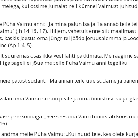
 meiega, kui otsime Jumalat neil kümnel Vaimust juhitud
Püha Vaimu anni: „Ja mina palun Isa ja Ta annab teile te
Vaimu“ (Jh 14:16, 17). Hiljem, vahetult enne siit maailmast
us, käskis Jeesus oma jüngritel jääda Jeruusalemma ja „oo
ne (Ap 1:4, 5).
t suuremas osas ikka veel lahti pakkimata. Me räägime se
iiga sageli ei jõua me selle Püha Vaimu anni tegeliku
ie patust südant: „Ma annan teile uue südame ja panen 
valan oma Vaimu su soo peale ja oma õnnistuse su järgla
vase perekonnaga: „See seesama Vaim tunnistab koos me
16).
 andma meile Püha Vaimu: „Kui nüüd teie, kes olete kurja