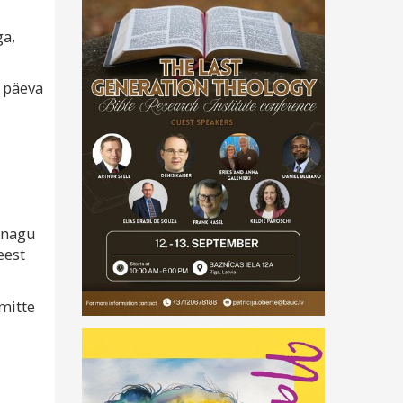
ga,
 päeva
 nagu
eest
mitte