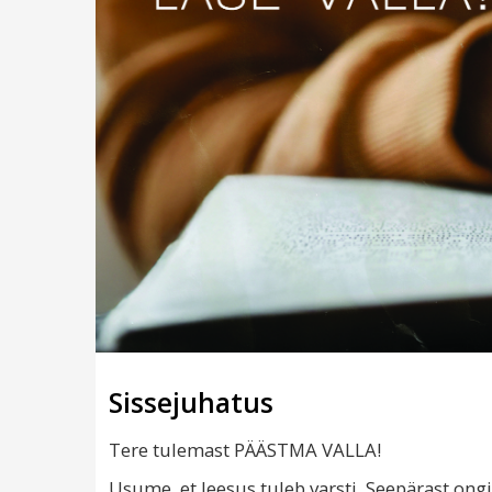
Sissejuhatus
Tere tulemast PÄÄSTMA VALLA!
Usume, et Jeesus tuleb varsti. Seepärast ong