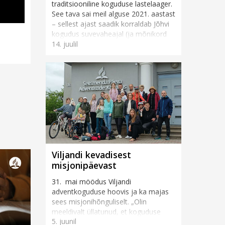
traditsiooniline koguduse lastelaager.
See tava sai meil alguse 2021. aastast
– sellest ajast saadik korraldab Jõhvi
kogudus suvevaheajal (ja mõnikord
14. juulil
ka muul vahea...
Viljandi kevadisest
misjonipäevast
31. mai möödus Viljandi
adventkoguduse hoovis ja ka majas
sees misjonihõnguliselt. „Olin
meeldivalt üllatunud, et koguduse
5. juunil
rahvas ja ka inimesed tänavalt tõid