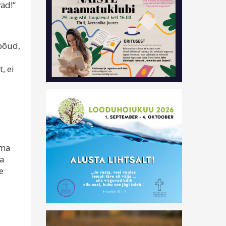
ad!“
põud,
, ei
ema
ma
e