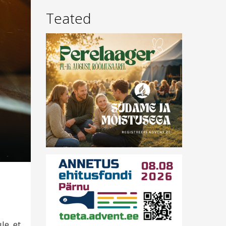
Teated
le, et