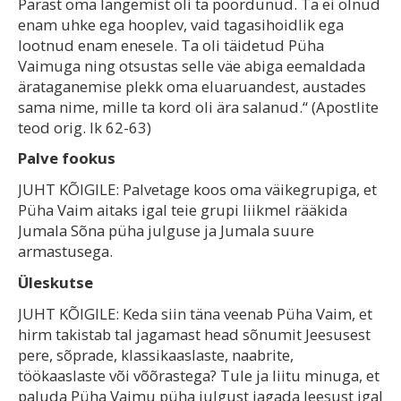
Pärast oma langemist oli ta pöördunud. Ta ei olnud
enam uhke ega hooplev, vaid tagasihoidlik ega
lootnud enam enesele. Ta oli täidetud Püha
Vaimuga ning otsustas selle väe abiga eemaldada
ärataganemise plekk oma eluaruandest, austades
sama nime, mille ta kord oli ära salanud.“ (Apostlite
teod orig. lk 62-63)
Palve fookus
JUHT KÕIGILE: Palvetage koos oma väikegrupiga, et
Püha Vaim aitaks igal teie grupi liikmel rääkida
Jumala Sõna püha julguse ja Jumala suure
armastusega.
Üleskutse
JUHT KÕIGILE: Keda siin täna veenab Püha Vaim, et
hirm takistab tal jagamast head sõnumit Jeesusest
pere, sõprade, klassikaaslaste, naabrite,
töökaaslaste või võõrastega? Tule ja liitu minuga, et
paluda Püha Vaimu püha julgust jagada Jeesust igal