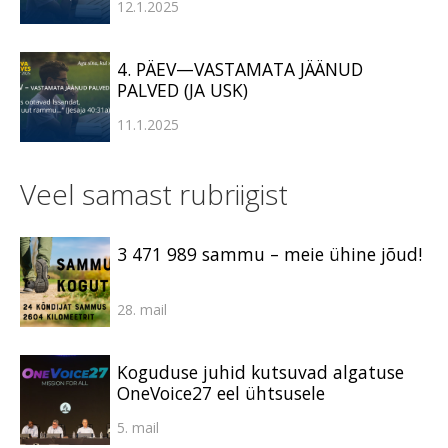
12.1.2025
4. PÄEV—VASTAMATA JÄÄNUD
PALVED (JA USK)
11.1.2025
Veel samast rubriigist
3 471 989 sammu – meie ühine jõud!
28. mail
Koguduse juhid kutsuvad algatuse
OneVoice27 eel ühtsusele
5. mail