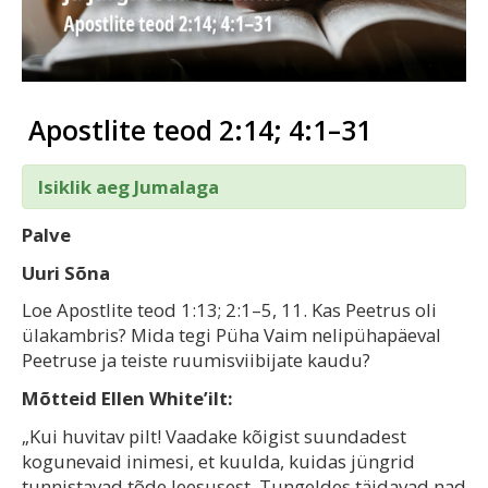
Apostlite teod 2:14; 4:1–31
Isiklik aeg Jumalaga
Palve
Uuri Sõna
Loe Apostlite teod 1:13; 2:1–5, 11. Kas Peetrus oli
ülakambris? Mida tegi Püha Vaim nelipühapäeval
Peetruse ja teiste ruumisviibijate kaudu?
Mõtteid Ellen White’ilt:
„Kui huvitav pilt! Vaadake kõigist suundadest
kogunevaid inimesi, et kuulda, kuidas jüngrid
tunnistavad tõde Jeesusest. Tungeldes täidavad nad