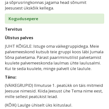
ja sõprusringkonnas jagama head sõnumit
Jeesusest ükskõik kellega.
Kogudusepere
Tervitus
Ülistus palves
JUHT KÕIGILE: Istuge oma väikegruppidega. Meie
palvemeeskond kutsub teie gruppi koos läbi Jumala
Sõna palvetama. Pärast paariminutilist palvetamist
kuulete palvemeeskonda laulmas ühte laulusalmi.
Kui te seda kuulete, minge palvelt üle laulule.
Tänu:
(VÄIKEGRUPID) Ilmutuse 1. peatükk on täis mitmeid
Jeesuse nimesid. Kiida Jeesust ühe Tema nime eest,
mille sellest peatükist leiad.
(KÕIK) Laulge ühiselt üks kiituslaul.