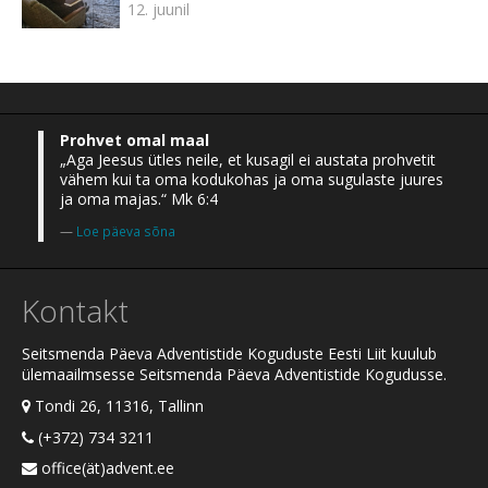
12. juunil
Prohvet omal maal
„Aga Jeesus ütles neile, et kusagil ei austata prohvetit
vähem kui ta oma kodukohas ja oma sugulaste juures
ja oma majas.“ Mk 6:4
Loe päeva sõna
Kontakt
Seitsmenda Päeva Adventistide Koguduste Eesti Liit kuulub
ülemaailmsesse Seitsmenda Päeva Adventistide Kogudusse.
Tondi 26, 11316, Tallinn
(+372) 734 3211
office(ät)advent.ee