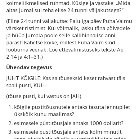
kolmeliikmelised rühmad. Küsige ja vastake: „Mida
aitas Jumal sul teha eilse 24 tunni väljakutsega?“
(Eilne 24 tunni väljakutse: Palu iga päev Püha Vaimu
värsket ristimist. Kui võimalik, lasku täna põlvedele
ja hüüa Jumala poole selle kallihinnalise anni
pärast! Kahetse kõike, millest Püha Vaim sind
loobuma veenab. Loe ettevalmistuseks tekste Ap
2:14 ja 4:1–31.)
Ühendav tegevus
JUHT KÕIGILE: Kas sa tõuseksid keset rahvast täis
saali püsti, KUI—
(tõuse püsti, kui vastus on JAH)
kõigile püstitõusnutele antaks tasuta lennupilet
ükskõik kuhu maailmas?
esimesele püstitõusjale antaks 1000 dollarit?
esimesele püstitõusjale antaks kolm minutit
aega, et rääkida kõigile ruumisviibijatele mida