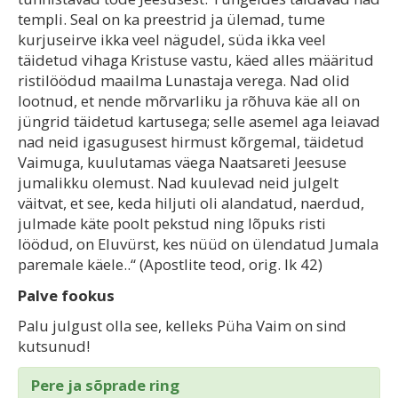
templi. Seal on ka preestrid ja ülemad, tume
kurjuseirve ikka veel nägudel, süda ikka veel
täidetud vihaga Kristuse vastu, käed alles määritud
ristilöödud maailma Lunastaja verega. Nad olid
lootnud, et nende mõrvarliku ja rõhuva käe all on
jüngrid täidetud kartusega; selle asemel aga leiavad
nad neid igasugusest hirmust kõrgemal, täidetud
Vaimuga, kuulutamas väega Naatsareti Jeesuse
jumalikku olemust. Nad kuulevad neid julgelt
väitvat, et see, keda hiljuti oli alandatud, naerdud,
julmade käte poolt pekstud ning lõpuks risti
löödud, on Eluvürst, kes nüüd on ülendatud Jumala
paremale käele..“ (Apostlite teod, orig. lk 42)
Palve fookus
Palu julgust olla see, kelleks Püha Vaim on sind
kutsunud!
Pere ja sõprade ring