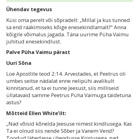
Ühendav tegevus
Küsi oma perelt või sõpradelt: „Millal ja kus tunned
sa end rääkimiseks kõige enesekindlamalt?“ Anna
kõigile võimalus jagada. Täna uurime Püha Vaimu
juhitud enesekindlust.
Palve Püha Vaimu pärast
Uuri Sõna
Loe Apostlite teod 2:14. Arvestades, et Peetrus oli
umbes seitse nädalat enne nelipühi avalikult
kinnitanud, et ta ei tunne Jeesust, siis milliseid
üllatavaid samme Peetrus Püha Vaimuga täidetuna
astus?
Mõtteid Ellen White’ilt:
„Nad võisid kõnelda Jeesuse nimest kindlusega. Kas
Ta ei olnud siis nende Sõber ja Vanem Vend?
Toodud lähedasse ühendusse Kristusega, nad