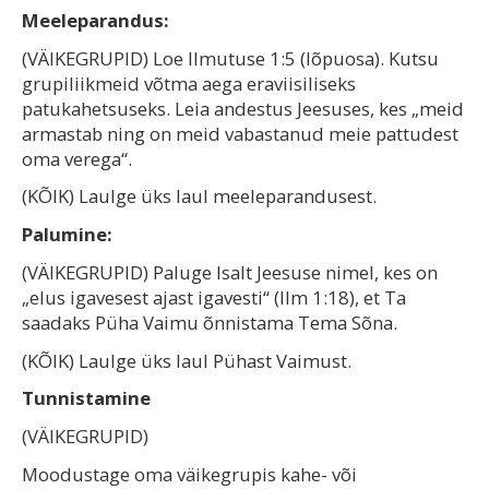
Meeleparandus:
(VÄIKEGRUPID) Loe Ilmutuse 1:5 (lõpuosa). Kutsu
grupiliikmeid võtma aega eraviisiliseks
patukahetsuseks. Leia andestus Jeesuses, kes „meid
armastab ning on meid vabastanud meie pattudest
oma verega“.
(KÕIK) Laulge üks laul meeleparandusest.
Palumine:
(VÄIKEGRUPID) Paluge Isalt Jeesuse nimel, kes on
„elus igavesest ajast igavesti“ (Ilm 1:18), et Ta
saadaks Püha Vaimu õnnistama Tema Sõna.
(KÕIK) Laulge üks laul Pühast Vaimust.
Tunnistamine
(VÄIKEGRUPID)
Moodustage oma väikegrupis kahe- või