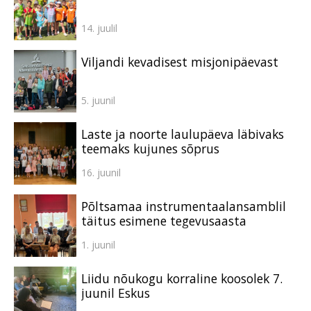
14. juulil
Viljandi kevadisest misjonipäevast
5. juunil
Laste ja noorte laulupäeva läbivaks
teemaks kujunes sõprus
16. juunil
Põltsamaa instrumentaalansamblil
täitus esimene tegevusaasta
1. juunil
Liidu nõukogu korraline koosolek 7.
juunil Eskus