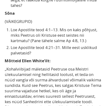
tahes?
Sõna
(VÄIKEGRUPID)
Loe Apostlite teod 4:1–13. Mis on kaks põhjust,
miks Peetrus oli Kristuse eest seistes nii
kartmatu? (Pane tähele salme Ap 4:8, 13.)
Loe Apostlite teod 4:21–31. Mille eest usklikud
palvetasid?
Mõtteid Ellen White’ilt:
„Kohalviibijad mäletasid Peetruse osa Meistri
ülekuulamisel ning hellitasid lootust, et teda on
nüüd vangla või surma ähvardusel võimalik vaikima
sundida. Kuid see Peetrus, kes salgas Kristuse Tema
suurima vajaduse hetkel, kes oli äge ja
ennastusaldav, erines suuresti sellest Peetrusest,
kes nüüd Sanhedrini ette ülekuulamisele toodi.