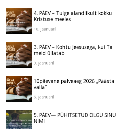
4. PÄEV – Tulge alandlikult kokku
Kristuse meeles
10. jaanuaril
3. PÄEV – Kohtu Jeesusega, kui Ta
meid üllatab
9. jaanuaril
10päevane palveaeg 2026 „Päästa
valla“
6. jaanuaril
5. PÄEV— PÜHITSETUD OLGU SINU
NIMI