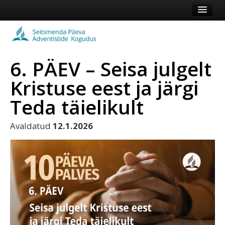
Esileht
Kogudus
6. PÄEV – Seisa julgelt
Koduleht
Kristuse eest ja järgi
Vaata veel
Teda täielikult
Logi sisse või registreeru
Avaldatud
12.1.2026