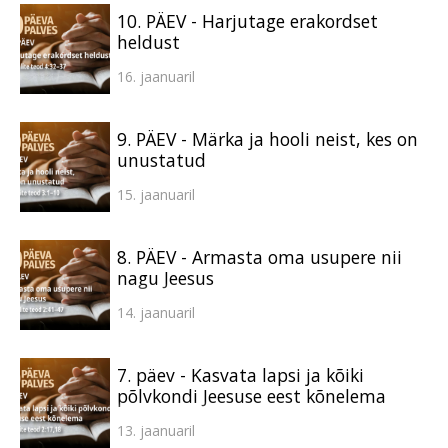
10. PÄEV - Harjutage erakordset
heldust
16. jaanuaril
9. PÄEV - Märka ja hooli neist, kes on
unustatud
15. jaanuaril
8. PÄEV - Armasta oma usupere nii
nagu Jeesus
14. jaanuaril
7. päev - Kasvata lapsi ja kõiki
põlvkondi Jeesuse eest kõnelema
13. jaanuaril