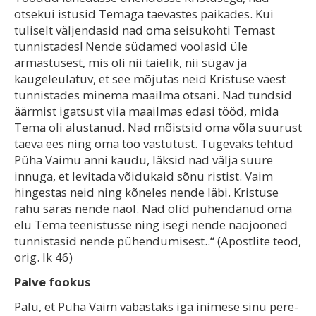
otsekui istusid Temaga taevastes paikades. Kui
tuliselt väljendasid nad oma seisukohti Temast
tunnistades! Nende südamed voolasid üle
armastusest, mis oli nii täielik, nii sügav ja
kaugeleulatuv, et see mõjutas neid Kristuse väest
tunnistades minema maailma otsani. Nad tundsid
äärmist igatsust viia maailmas edasi tööd, mida
Tema oli alustanud. Nad mõistsid oma võla suurust
taeva ees ning oma töö vastutust. Tugevaks tehtud
Püha Vaimu anni kaudu, läksid nad välja suure
innuga, et levitada võidukaid sõnu ristist. Vaim
hingestas neid ning kõneles nende läbi. Kristuse
rahu säras nende näol. Nad olid pühendanud oma
elu Tema teenistusse ning isegi nende näojooned
tunnistasid nende pühendumisest..“ (Apostlite teod,
orig. lk 46)
Palve fookus
Palu, et Püha Vaim vabastaks iga inimese sinu pere-