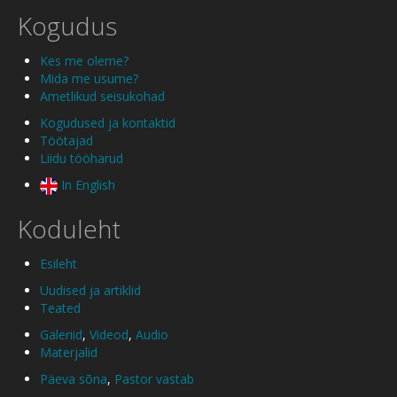
Kogudus
Kes me oleme?
Mida me usume?
Ametlikud seisukohad
Kogudused ja kontaktid
Töötajad
Liidu tööharud
In English
Koduleht
Esileht
Uudised ja artiklid
Teated
Galeriid
,
Videod
,
Audio
Materjalid
Päeva sõna
,
Pastor vastab