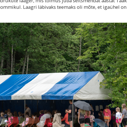
üdrukute laager, mis toimus juba seitsmendat aastat Tääk
i hommikul. Laagri läbivaks teemaks oli mõte, et igaühel on