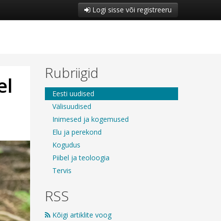
Logi sisse või registreeru
Rubriigid
el
Eesti uudised
Välisuudised
Inimesed ja kogemused
Elu ja perekond
Kogudus
Piibel ja teoloogia
Tervis
RSS
Kõigi artiklite voog