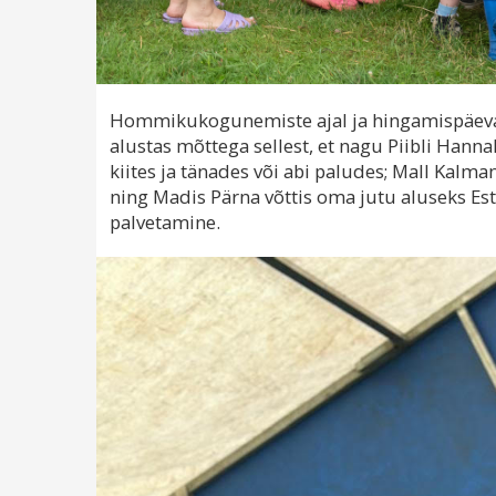
Hommikukogunemiste ajal ja hingamispäevase
alustas mõttega sellest, et nagu Piibli Hanna
kiites ja tänades või abi paludes; Mall Kalm
ning Madis Pärna võttis oma jutu aluseks Estri
palvetamine.