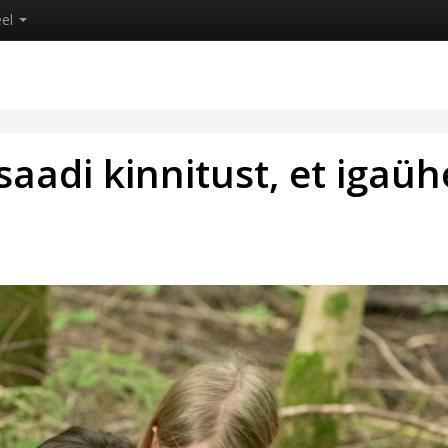
eel
aadi kinnitust, et igaüh