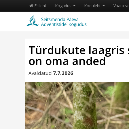
Esileht
Kogudus
Koduleht
Vaata v
Türdukute laagris s
on oma anded
Avaldatud
7.7.2026