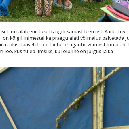
l jumalateenistusel räägiti samast teemast: Kaile Tuvi
l, on kõigil inimestel ka praegu alati võimalus palvetada 
ann rääkis Taaveti loole toetudes igaühe võimest Jumalale 
 loo, kus tuleb ilmsiks, kui oluline on julgus ja ka