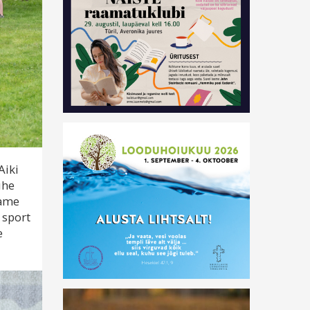
Aiki
ühe
aame
 sport
e