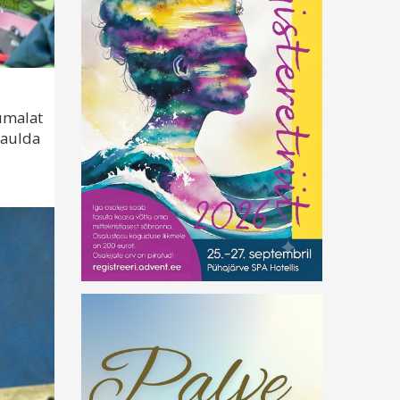
Jumalat
laulda