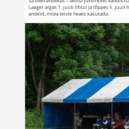
Sa oled andekas – sellist juhtmõtet kandis t
Laager algas 1. juuli õhtul ja lõppes 5. juul
andeid, mida teiste heaks kasutada.