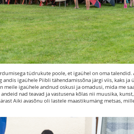
öördumisega tüdrukute poole, et igaühel on oma talendid. 
 andis igaühele Piibli tähendamissõna järgi viis, kaks ja 
mal on meile igaühele andnud oskusi ja omadusi, mida me s
 andeid nad teavad ja vastusena kõlas nii muusika, kunst,
Pärast Aiki avasõnu oli lastele maastikumäng metsas, mill