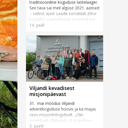
traditsiooniline koguduse lastelaager.
See tava sai meil alguse 2021. aastast
– sellest ajast saadik korraldab Jõhvi
kogudus suvevaheajal (ja mõnikord
14. juulil
ka muul vahea...
Viljandi kevadisest
misjonipäevast
31. mai möödus Viljandi
adventkoguduse hoovis ja ka majas
sees misjonihõnguliselt. „Olin
meeldivalt üllatunud, et koguduse
5. juunil
rahvas ja ka inimesed tänavalt tõid