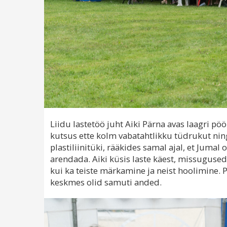
Liidu lastetöö juht Aiki Pärna avas laagri p
kutsus ette kolm vabatahtlikku tüdrukut ning
plastiliinitüki, rääkides samal ajal, et Ju
arendada. Aiki küsis laste käest, missugused
kui ka teiste märkamine ja neist hoolimine. 
keskmes olid samuti anded.