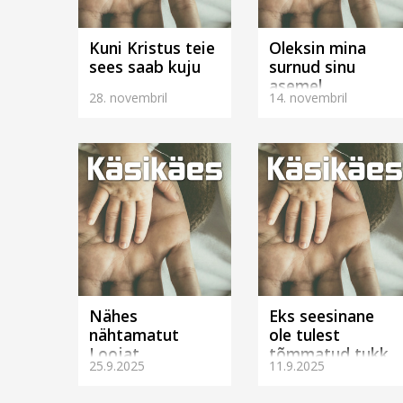
Kuni Kristus teie
Oleksin mina
sees saab kuju
surnud sinu
asemel
28. novembril
14. novembril
Nähes
Eks seesinane
nähtamatut
ole tulest
Loojat
tõmmatud tukk
25.9.2025
11.9.2025