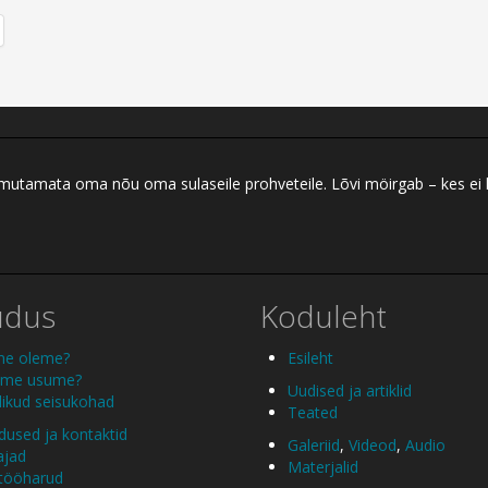
 ilmutamata oma nõu oma sulaseile prohveteile. Lõvi möirgab – kes ei
udus
Koduleht
me oleme?
Esileht
 me usume?
Uudised ja artiklid
ikud seisukohad
Teated
used ja kontaktid
Galeriid
,
Videod
,
Audio
ajad
Materjalid
 tööharud