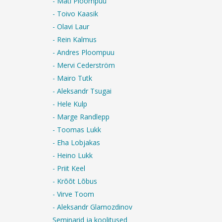
- Mati Ploompuu
- Toivo Kaasik
- Olavi Laur
- Rein Kalmus
- Andres Ploompuu
- Mervi Cederström
- Mairo Tutk
- Aleksandr Tsugai
- Hele Kulp
- Marge Randlepp
- Toomas Lukk
- Eha Lobjakas
- Heino Lukk
- Priit Keel
- Krõõt Lõbus
- Virve Toom
- Aleksandr Glamozdinov
Seminarid ja koolitused