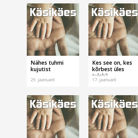
Nähes tuhmi
Kes see on, kes
kujutist
kõrbest üles
tuleb?
29. jaanuaril
17. jaanuaril