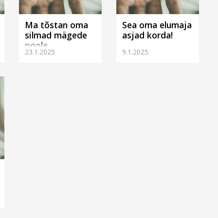
Ma tõstan oma
Sea oma elumaja
silmad mägede
asjad korda!
poole
23.1.2025
9.1.2025