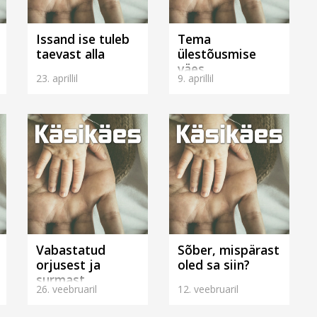
Issand ise tuleb
Tema
taevast alla
ülestõusmise
väes
23. aprillil
9. aprillil
Vabastatud
Sõber, mispärast
orjusest ja
oled sa siin?
surmast
26. veebruaril
12. veebruaril