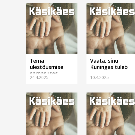
Tema
Vaata, sinu
ülestõusmise
Kuningas tuleb
sarnasuses
24.4.2025
10.4.2025