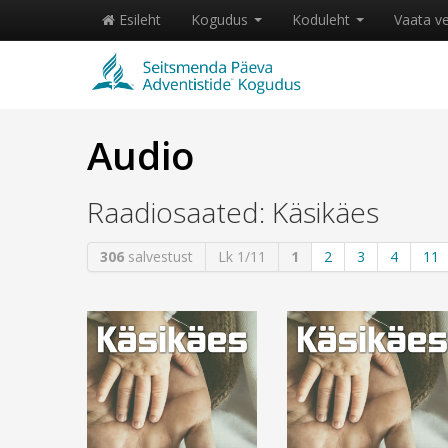
Esileht
Kogudus
Koduleht
Vaata v
Audio
Raadiosaated: Käsikäes
306
salvestust
Lk 1/11
1
2
3
4
11