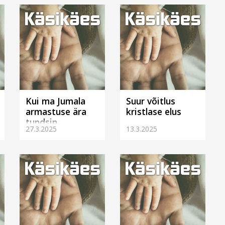
Kui ma Jumala
Suur võitlus
armastuse ära
kristlase elus
tundsin
27.3.2025
13.3.2025