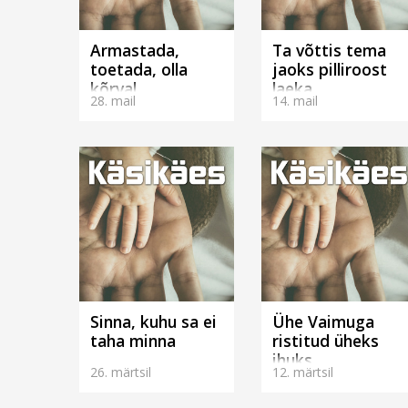
Armastada,
Ta võttis tema
toetada, olla
jaoks pilliroost
kõrval
laeka
28. mail
14. mail
Sinna, kuhu sa ei
Ühe Vaimuga
taha minna
ristitud üheks
ihuks
26. märtsil
12. märtsil