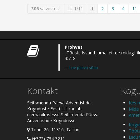
306
salvestust
Lk 1/11
1
2
3
4
11
Prohvet
„Tõesti, Issand Jumal ei tee midagi,
3:7–8
Loe päeva sõna
Kontakt
Kog
Seitsmenda Päeva Adventistide
Kes 
Koguduste Eesti Liit kuulub
Mida
ülemaailmsesse Seitsmenda Päeva
Ametl
Adventistide Kogudusse.
Kogud
Tondi 26, 11316, Tallinn
Tööt
Liidu
(+372) 734 3211