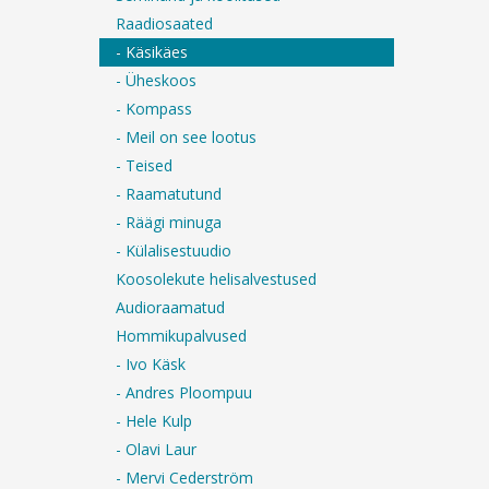
Raadiosaated
- Käsikäes
- Üheskoos
- Kompass
- Meil on see lootus
- Teised
- Raamatutund
- Räägi minuga
- Külalisestuudio
Koosolekute helisalvestused
Audioraamatud
Hommikupalvused
- Ivo Käsk
- Andres Ploompuu
- Hele Kulp
- Olavi Laur
- Mervi Cederström