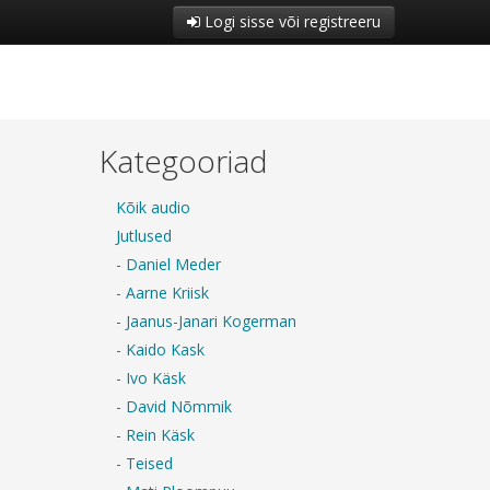
Logi sisse või registreeru
Kategooriad
Kõik audio
Jutlused
- Daniel Meder
- Aarne Kriisk
- Jaanus-Janari Kogerman
- Kaido Kask
- Ivo Käsk
- David Nõmmik
- Rein Käsk
- Teised