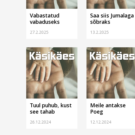
Vabastatud
Saa siis Jumalaga
vabaduseks
sõbraks
27.2.2025
13.2.2025
Tuul puhub, kust
Meile antakse
see tahab
Poeg
26.12.2024
12.12.2024