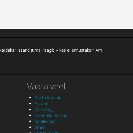
 kardaks? Issand Jumal räägib – kes ei ennustaks?“ Am
Vaata veel
Toeta kogudust
E-pood
Meie Aeg
Terve Elu Keskus
Rajaleidjad
Arhiiv