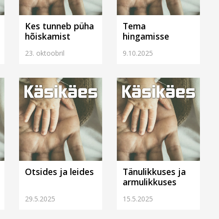
Kes tunneb püha
Tema
hõiskamist
hingamisse
23. oktoobril
9.10.2025
Otsides ja leides
Tänulikkuses ja
armulikkuses
29.5.2025
15.5.2025