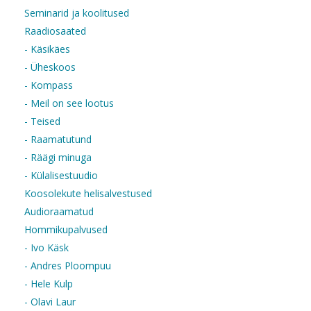
Seminarid ja koolitused
Raadiosaated
- Käsikäes
- Üheskoos
- Kompass
- Meil on see lootus
- Teised
- Raamatutund
- Räägi minuga
- Külalisestuudio
Koosolekute helisalvestused
Audioraamatud
Hommikupalvused
- Ivo Käsk
- Andres Ploompuu
- Hele Kulp
- Olavi Laur