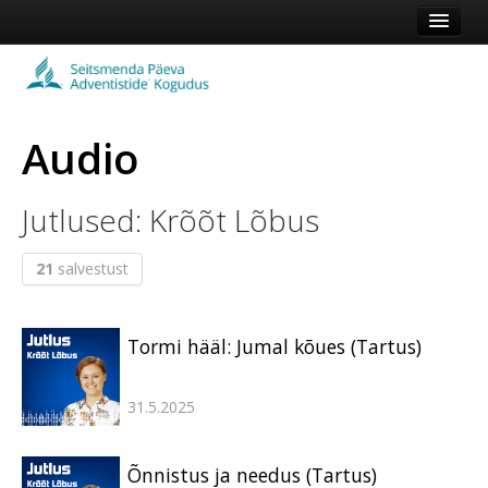
Esileht
Kogudus
Audio
Koduleht
Vaata veel
Jutlused: Krõõt Lõbus
Logi sisse või registreeru
21
salvestust
Tormi hääl: Jumal kõues (Tartus)
31.5.2025
Õnnistus ja needus (Tartus)