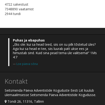
4722 salvestust
7348890 vaatamist
2944 tundi
Puhas ja ebapuhas
„Eks ole: kui sa head teed, siis on su pilk tõstetud üles?
Aga kui sa head ei tee, siis luurab patt ukse ees ja
himustab sind. Kuid sina pead tema üle valitsema!“ 1Ms
4:7
Loe päeva sõna
Kontakt
Seitsmenda Päeva Adventistide Koguduste Eesti Liit kuulub
ülemaailmsesse Seitsmenda Päeva Adventistide Kogudusse.
Tondi 26, 11316, Tallinn