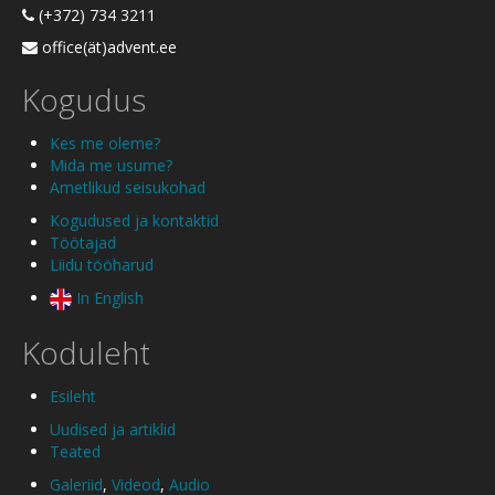
(+372) 734 3211
office(ät)advent.ee
Kogudus
Kes me oleme?
Mida me usume?
Ametlikud seisukohad
Kogudused ja kontaktid
Töötajad
Liidu tööharud
In English
Koduleht
Esileht
Uudised ja artiklid
Teated
Galeriid
,
Videod
,
Audio