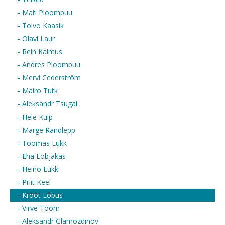
- Mati Ploompuu
- Toivo Kaasik
- Olavi Laur
- Rein Kalmus
- Andres Ploompuu
- Mervi Cederström
- Mairo Tutk
- Aleksandr Tsugai
- Hele Kulp
- Marge Randlepp
- Toomas Lukk
- Eha Lobjakas
- Heino Lukk
- Priit Keel
- Krõõt Lõbus
- Virve Toom
- Aleksandr Glamozdinov