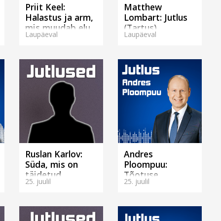
Priit Keel:
Matthew
Halastus ja arm,
Lombart: Jutlus
mis muudab elu.
(Tartus)
Laupäeval
Laupäeval
(Tallinnas)
Ruslan Karlov:
Andres
Süda, mis on
Ploompuu:
täidetud
Tõotuse
25. juulil
25. juulil
missiooniga.
kaaspärijad
(Tallinnas)
(Tartus)