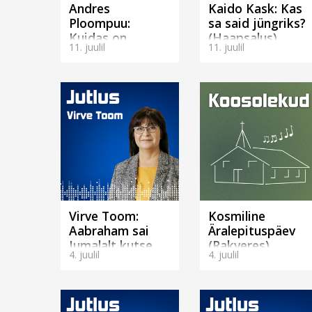
Andres
Kaido Kask: Kas
Ploompuu:
sa said jüngriks?
Kuidas on
(Haapsalus)
11. juulil
11. juulil
võimalik, et kõik
võidavad?
(Tartus)
Virve Toom:
Kosmiline
Aabraham sai
Äralepituspäev
Jumalalt kutse
(Rakveres)
4. juulil
4. juulil
(Haapsalus)