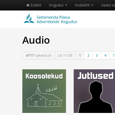
Esileht
Kogudus
Koduleht
Vaata v
Audio
4717
salvestust
Lk 1/158
1
2
3
4
1