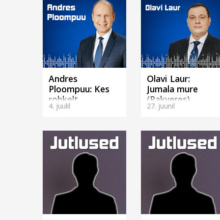
Andres
Olavi Laur:
Ploompuu: Kes
Jumala mure
rohkelt
(Rakveres)
4. juulil
27. juunil
investeerib, see...
(Tartus)