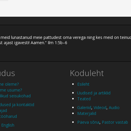
eid lunastanud meie pattudest oma verega ning kes meid on teinud ku
t ajast igavesti! Aamen.“ Ilm 1:5b–6
udus
Koduleht
me oleme?
Esileht
 me usume?
Uudised ja artiklid
ikud seisukohad
Teated
used ja kontaktid
Galeriid
,
Videod
,
Audio
ajad
Materjalid
 tööharud
Päeva sõna
,
Pastor vastab
 English