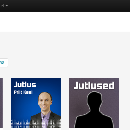
eel
58