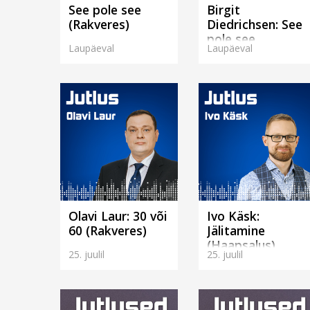
See pole see
Birgit
(Rakveres)
Diedrichsen: See
pole see
Laupäeval
Laupäeval
(Rakveres)
Olavi Laur: 30 või
Ivo Käsk:
60 (Rakveres)
Jälitamine
(Haapsalus)
25. juulil
25. juulil