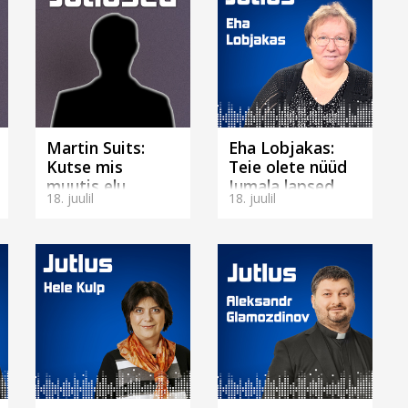
Martin Suits:
Eha Lobjakas:
Kutse mis
Teie olete nüüd
muutis elu
Jumala lapsed
18. juulil
18. juulil
(Võrus)
(Tallinnas)