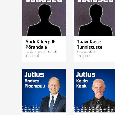
Aadi Kikerpill:
Taavi Käsk:
Põrandale
Tunnistuste
puistatud tuhk
koosolek
18. juulil
18. juulil
(Rakveres)
(Haapsalus)