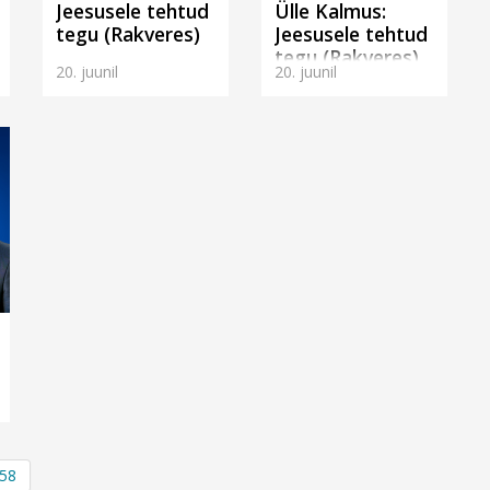
Jeesusele tehtud
Ülle Kalmus:
tegu (Rakveres)
Jeesusele tehtud
tegu (Rakveres)
20. juunil
20. juunil
58