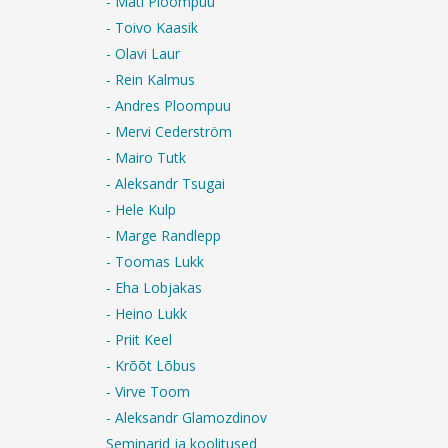
- Mati Ploompuu
- Toivo Kaasik
- Olavi Laur
- Rein Kalmus
- Andres Ploompuu
- Mervi Cederström
- Mairo Tutk
- Aleksandr Tsugai
- Hele Kulp
- Marge Randlepp
- Toomas Lukk
- Eha Lobjakas
- Heino Lukk
- Priit Keel
- Krõõt Lõbus
- Virve Toom
- Aleksandr Glamozdinov
Seminarid ja koolitused