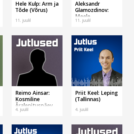
Hele Kulp: Arm ja
Aleksandr
Tõde (Võrus)
Glamozdinov:
Meele
11. juulil
11. juulil
uuendamine,
millest algab
tõeline muutus.
(Tallinnas)
Reimo Ainsar:
Priit Keel: Leping
Kosmiline
(Tallinnas)
Äralepituspäev
4. juulil
4. juulil
(Rakveres)