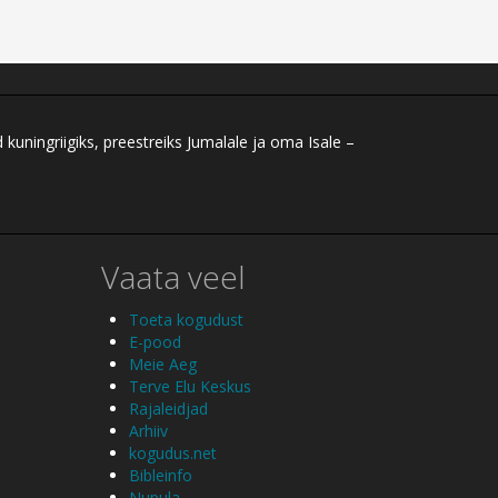
ningriigiks, preestreiks Jumalale ja oma Isale –
Vaata veel
Toeta kogudust
E-pood
Meie Aeg
Terve Elu Keskus
Rajaleidjad
Arhiiv
kogudus.net
Bibleinfo
Nupula