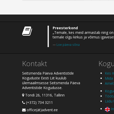
Preesterkond
„Temale, kes meid armastab ning on m
temale olgu kirkus ja võimus igaveses
Loe päeva sõna
Kontakt
Kog
Seitsmenda Päeva Adventistide
Kes 
Koguduste Eesti Liit kuulub
Mida
ülemaailmsesse Seitsmenda Päeva
Ametl
Adventistide Kogudusse.
Kogud
Tondi 26, 11316, Tallinn
Tööt
Liidu
(+372) 734 3211
In
office(ät)advent.ee