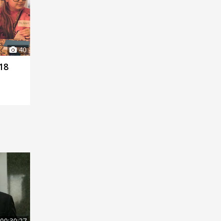
40
018
00:30:27