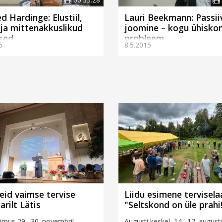
d Hardinge: Elustiil,
Lauri Beekmann: Passii
 ja mittenakkuslikud
joomine – kogu ühisko
sed
probleem
5
8.5.2015
id vaimse tervise
Liidu esimene tervisela
arilt Lätis
"Seltskond on üle prahi
oimus 29.–30. novembril
Augusti keskel, 14.–17. augustil