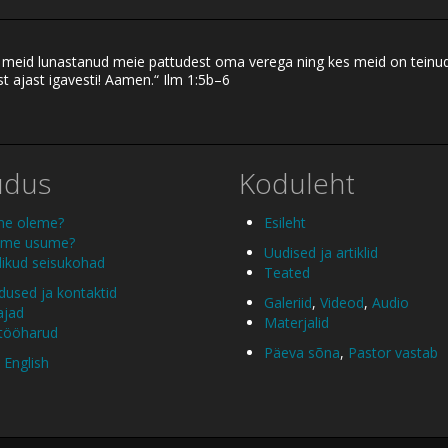
eid lunastanud meie pattudest oma verega ning kes meid on teinud ku
t ajast igavesti! Aamen.“ Ilm 1:5b–6
udus
Koduleht
me oleme?
Esileht
 me usume?
Uudised ja artiklid
ikud seisukohad
Teated
used ja kontaktid
Galeriid
,
Videod
,
Audio
ajad
Materjalid
 tööharud
Päeva sõna
,
Pastor vastab
 English