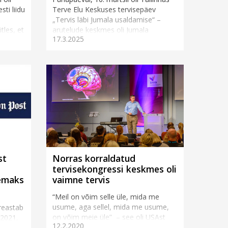
ti liidu
Terve Elu Keskuses tervisepäev
„Tervis läbi Jumala usaldamise“ –
tles, et
arutelude keskmes oli Jumala
17.3.2025
usaldamine stressi, ä...
st
Norras korraldatud
tervisekongressi keskmes oli
remaks
vaimne tervis
“Meil on võim selle üle, mida me
usume, aga sellel, mida me usume,
reastab
on võim meie üle” – see oli USAst
 2021.
12.2.2020
pärit esineja dr Timothy Jenningsi
ekka