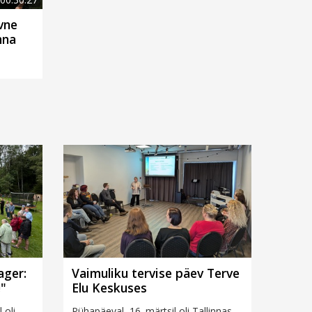
vne
nna
ager:
Vaimuliku tervise päev Terve
!"
Elu Keskuses
 oli
Pühapäeval, 16. märtsil oli Tallinnas