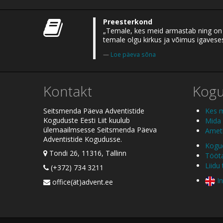
Preesterkond
„Temale, kes meid armastab ning on m
temale olgu kirkus ja võimus igaveses
Loe päeva sõna
Kontakt
Kog
Seitsmenda Päeva Adventistide
Kes 
Koguduste Eesti Liit kuulub
Mida
ülemaailmsesse Seitsmenda Päeva
Ametl
Adventistide Kogudusse.
Kogud
Tondi 26, 11316, Tallinn
Tööt
Liidu
(+372) 734 3211
In
office(ät)advent.ee