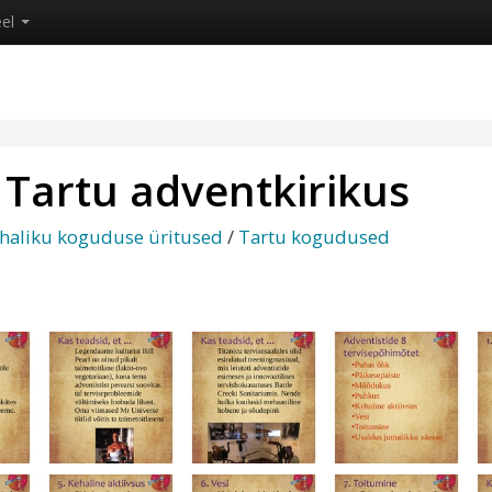
eel
d Tartu adventkirikus
haliku koguduse üritused
/
Tartu kogudused