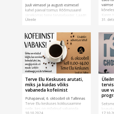
vaimse 
Juuli viimasel ja augusti esimesel
kõneles
kahel päeval toimus Rõõmusaarel
Karen H
järjekorras teine terviselaager. Laagri
Üleeile
31. det
esitlus
korraldaja, liidu tervisetöö juhi
jagada..
Angelika Käsu jaoks on oluline, et
terviselaagri tee...
Terve Elu Keskuses arutati,
Üleil
miks ja kuidas võiks
tervis
vabaneda kofeiinist
uue v
prog
Pühapäeval, 6. oktoobril oli Tallinnas
Terve Elu keskuses kokkusaamine
Seitsme
neile, kes on mõelnud vabaneda
kogudu
10.10.2024
17.10.2
kofeiini sisalduvate jookide joomisest.
tervish