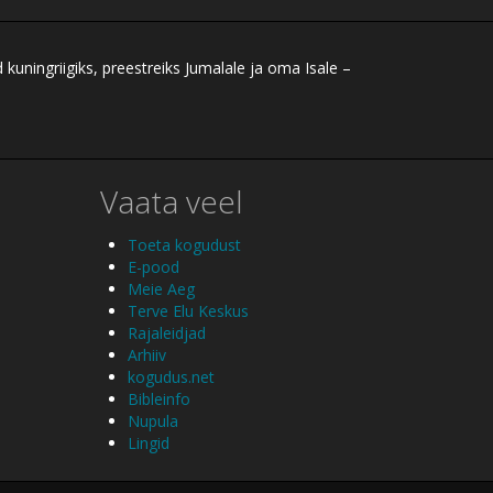
ningriigiks, preestreiks Jumalale ja oma Isale –
Vaata veel
Toeta kogudust
E-pood
Meie Aeg
Terve Elu Keskus
Rajaleidjad
Arhiiv
kogudus.net
Bibleinfo
Nupula
Lingid