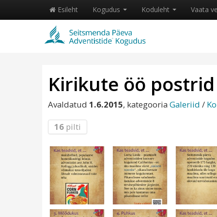
Esileht
Kogudus
Koduleht
Vaata v
Kirikute öö postri
Avaldatud
1.6.2015
, kategooria
Galeriid
/
Ko
16
pilti