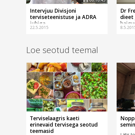
Intervjuu Divisjoni
Dr Fre
terviseteenistuse ja ADRA
dieet
juhiga
haigu
22.5.2015
8.5.201
Loe seotud teemal
Terviselaagris kaeti
Noppe
erinevaid tervisega seotud
semin
teemasid
Lätis t