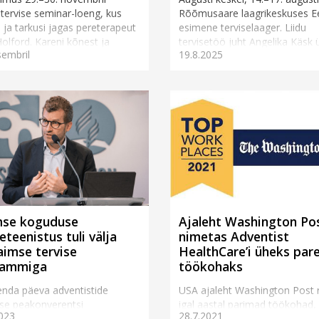
tervise seminar-loeng, kus
Rõõmusaare laagrikeskuses Ees
 ja tarkusi jagas pereterapeut
esimene terviselaager. Liidu
olford. Kareni kõnest ja
tervisetöö juht Angelika Käsk ü
sembril
19.8.2025
test inspireerituna soovin
laagri mõ...
.
mse koguduse
Ajaleht Washington Po
eteenistus tuli välja
nimetas Adventist
aimse tervise
HealthCare’i üheks pa
rammiga
töökohaks
nda päeva adventistide
USA ajaleht Washington Post 
se peakonverentsi
igal aastal parimad töökohad,
023
28.7.2021
oiuteenistus (AHM) käivitas 10.
aasta parimate töökohtade s