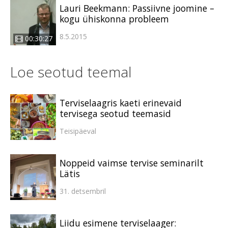
Lauri Beekmann: Passiivne joomine –
kogu ühiskonna probleem
8.5.2015
00:30:27
Loe seotud teemal
Terviselaagris kaeti erinevaid
tervisega seotud teemasid
Teisipäeval
Noppeid vaimse tervise seminarilt
Lätis
31. detsembril
Liidu esimene terviselaager: