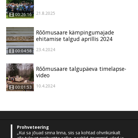
21.8.2025
00:26:16
Rõõmusaare kämpingumajade
ehitamise talgud aprillis 2024
23.4.2024
00:04:58
Rõõmusaare talgupäeva timelapse-
video
10.4.2024
00:01:53
Prohveteering
„Kui sa jõuad sinna linna, siis sa kohtad ohvrikünkalt