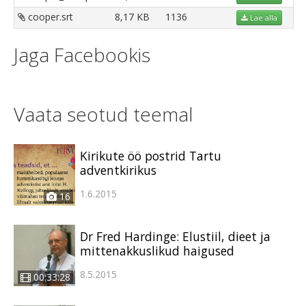
cooper.srt
8,17 KB
1136
Lae alla
Jaga Facebookis
Vaata seotud teemal
Kirikute öö postrid Tartu
adventkirikus
1.6.2015
16
Dr Fred Hardinge: Elustiil, dieet ja
mittenakkuslikud haigused
8.5.2015
00:33:28