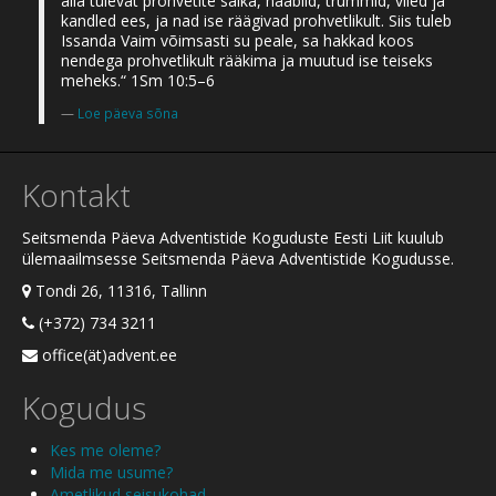
alla tulevat prohvetite salka, naablid, trummid, viled ja
kandled ees, ja nad ise räägivad prohvetlikult. Siis tuleb
Issanda Vaim võimsasti su peale, sa hakkad koos
nendega prohvetlikult rääkima ja muutud ise teiseks
meheks.“ 1Sm 10:5–6
Loe päeva sõna
Kontakt
Seitsmenda Päeva Adventistide Koguduste Eesti Liit kuulub
ülemaailmsesse Seitsmenda Päeva Adventistide Kogudusse.
Tondi 26, 11316, Tallinn
(+372) 734 3211
office(ät)advent.ee
Kogudus
Kes me oleme?
Mida me usume?
Ametlikud seisukohad