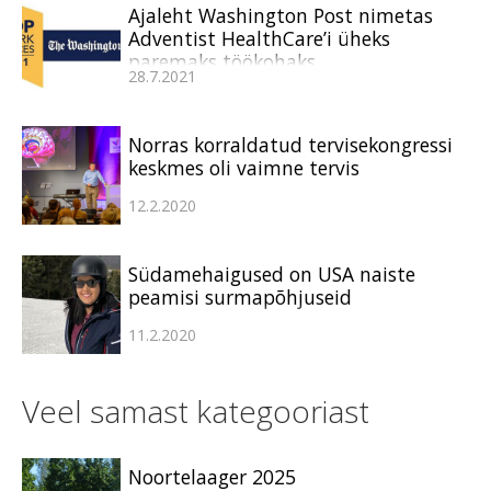
Ajaleht Washington Post nimetas
Adventist HealthCare’i üheks
paremaks töökohaks
28.7.2021
Norras korraldatud tervisekongressi
keskmes oli vaimne tervis
12.2.2020
Südamehaigused on USA naiste
peamisi surmapõhjuseid
11.2.2020
Veel samast kategooriast
Noortelaager 2025