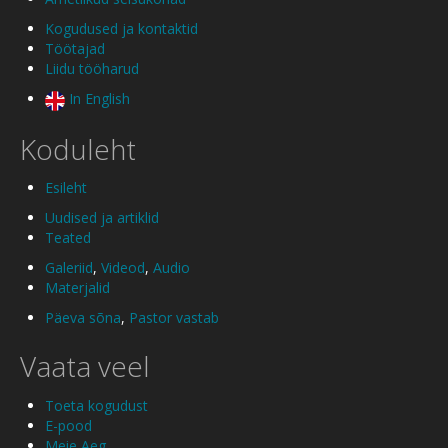
Kogudused ja kontaktid
Töötajad
Liidu tööharud
In English
Koduleht
Esileht
Uudised ja artiklid
Teated
Galeriid
,
Videod
,
Audio
Materjalid
Päeva sõna
,
Pastor vastab
Vaata veel
Toeta kogudust
E-pood
Meie Aeg