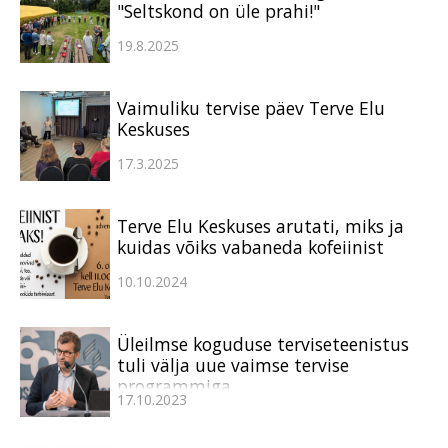
"Seltskond on üle prahi!"
19.8.2025
Vaimuliku tervise päev Terve Elu
Keskuses
17.3.2025
Terve Elu Keskuses arutati, miks ja
kuidas võiks vabaneda kofeiinist
10.10.2024
Üleilmse koguduse terviseteenistus
tuli välja uue vaimse tervise
programmiga
17.10.2023