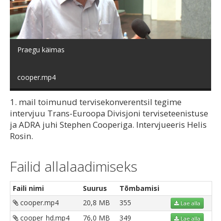
video
Praegu käimas
cooper.mp4
1. mail toimunud tervisekonverentsil tegime
intervjuu Trans-Euroopa Divisjoni terviseteenistuse
ja ADRA juhi Stephen Cooperiga. Intervjueeris Helis
Rosin.
Failid allalaadimiseks
Faili nimi
Suurus
Tõmbamisi
cooper.mp4
20,8 MB
355
Lae alla
cooper_hd.mp4
76,0 MB
349
Lae alla