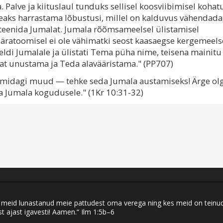
 Palve ja kiituslaul tunduks sellisel koosviibimisel kohat
 peaks harrastama lõbustusi, millel on kalduvus vähendada
teenida Jumalat. Jumala rõõmsameelsel ülistamisel
a äratoomisel ei ole vähimatki seost kaasaegse kergemeels
di Jumalale ja ülistati Tema püha nime, teisena mainitu
lat unustama ja Teda alavääristama." (PP707)
ete midagi muud — tehke seda Jumala austamiseks! Ärge ol
ga Jumala kogudusele." (1Kr 10:31-32)
eid lunastanud meie pattudest oma verega ning kes meid on teinud ku
t ajast igavesti! Aamen.“ Ilm 1:5b–6