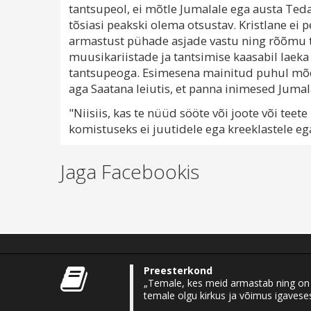
tantsupeol, ei mõtle Jumalale ega austa Teda.
tõsiasi peakski olema otsustav. Kristlane ei
armastust pühade asjade vastu ning rõõmu 
muusikariistade ja tantsimise kaasabil laek
tantsupeoga. Esimesena mainitud puhul mõel
aga Saatana leiutis, et panna inimesed Juma
"Niisiis, kas te nüüd sööte või joote või te
komistuseks ei juutidele ega kreeklastele e
Jaga Facebookis
Preesterkond
„Temale, kes meid armastab ning on m
temale olgu kirkus ja võimus igaveses