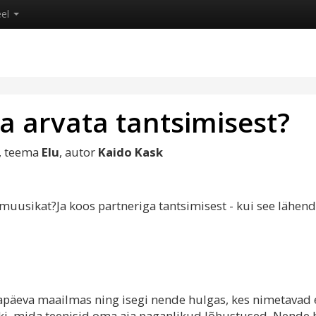
eel
a arvata tantsimisest?
, teema
Elu
, autor
Kaido Kask
muusikat?Ja koos partneriga tantsimisest - kui see lähen
apäeva maailmas ning isegi nende hulgas, kes nimetavad
ki, mida teenisid oma aja paganlikud lõbustused. Nende 