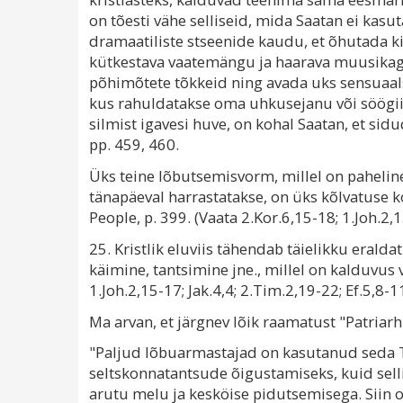
on tõesti vähe selliseid, mida Saatan ei ka
dramaatiliste stseenide kaudu, et õhutada kir
kütkestava vaatemängu ja haarava muusikag
põhimõtete tõkkeid ning avada uks sensuaa
kus rahuldatakse oma uhkusejanu või söögi
silmist igavesi huve, on kohal Saatan, et s
pp. 459, 460.
Üks teine lõbutsemisvorm, millel on paheline
tänapäeval harrastatakse, on üks kõlvatuse
People, p. 399. (Vaata 2.Kor.6,15-18; 1.Joh.2,1
25. Kristlik eluviis tähendab täielikku erald
käimine, tantsimine jne., millel on kalduvus 
1.Joh.2,15-17; Jak.4,4; 2.Tim.2,19-22; Ef.5,8-1
Ma arvan, et järgnev lõik raamatust "Patriar
"Paljud lõbuarmastajad on kasutanud seda T
seltskonnatantsude õigustamiseks, kuid selli
arutu melu ja kesköise pidutsemisega. Siin oh