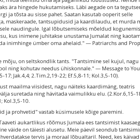
sutaks ära hingede hukutamiseks. Läbi aegade on ta teguts
gi ja tõsta au sisse pahet. Saatan kasutab ooperit selle
a, maskeraade, tantsupidusid ja kaardilaudu, et murda
lsele naudingule. Igal lõbutsemiseks mõeldud kogunemis
isu, kus inimene juhitakse unustama Jumalat ning kaota
iduda inimhinge ümber oma ahelaid." — Patriarchs and Prop
 mõju, on seltskondlik tants. "Tantsimine sel kujul, nagu
 kool ning kohutav needus ühiskonnale." — Message to Yo
5-17; Jak.4,4; 2.Tim.2,19-22; Ef.5,8-11; Kol.3,5-10).
atust maailma viisidest, nagu näiteks kaardimäng, teatris
välja suretada ning hävitada vaimulikku elu. (2.Kor.6,15-1
1; Kol.3,5-10.
hid ja prohvetid" vastab küsimusele kõige paremini.
aaveti aukartlikus rõõmus Jumala ees tantsimist kaasae
ne väide on täiesti alusetu. Meie päevil seondub tantsim
verdatakse tervis ja moraal lõbualtaril. Need, kes käivad