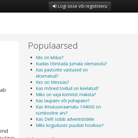
Logi sisse või registreeru
Populaarsed
Mis on kihlus?
Kuidas tõestada Jumala olemasolu?
Kas pastorite vastused on
eksimatud?
Kes on Messias?
Kas mõned toidud on keelatud?
dab
Miks on vaja kümnist maksta?
Kas laupäev või pühapäev?
Kas Ilmutuseraamatu 144000 on
sümboolne arv?
Kas Delfi sobib adventistidele
Miks koguduses puudub hoolivus?
 end
hulgas