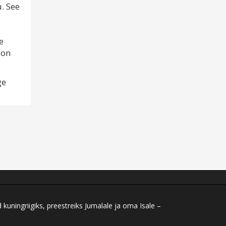
u. See
e
 on
ge
ningriigiks, preestreiks Jumalale ja oma Isale –