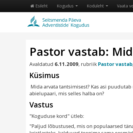
Esileht
Kogudus
Koduleht
Vaata v
Pastor vastab: Mid
Avaldatud
6.11.2009
, rubriik
Pastor vastab
Küsimus
Mida arvata tantsimisest? Kas asi puudutab 
abielupaari, mis selles halba on?
Vastus
"Koguduse kord" ütleb:
"Paljud lõbustused, mis on populaarsed tän
kristlasteks, kalduvad teenima sama eesmär