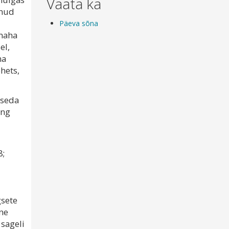
Vaata ka
enud
Päeva sõna
 maha
el,
ma
hets,
 seda
ung
8;
gsete
ine
 sageli