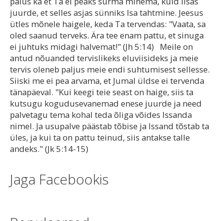
palus ka et Ta ei peaks surma minema, kuid lisas
juurde, et selles asjas sünniks Isa tahtmine. Jeesus
ütles mõnele haigele, keda Ta tervendas: "Vaata, sa
oled saanud terveks. Ära tee enam pattu, et sinuga
ei juhtuks midagi halvemat!" (Jh 5:14) Meile on
antud nõuanded tervislikeks eluviisideks ja meie
tervis oleneb paljus meie endi suhtumisest sellesse.
Siiski me ei pea arvama, et Jumal üldse ei tervenda
tänapäeval. "Kui keegi teie seast on haige, siis ta
kutsugu kogudusevanemad enese juurde ja need
palvetagu tema kohal teda õliga võides Issanda
nimel. Ja usupalve päästab tõbise ja Issand tõstab ta
üles, ja kui ta on pattu teinud, siis antakse talle
andeks." (Jk 5:14-15)
Jaga Facebookis