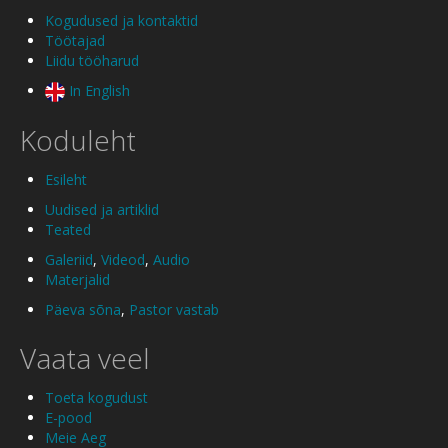
Kogudused ja kontaktid
Töötajad
Liidu tööharud
In English
Koduleht
Esileht
Uudised ja artiklid
Teated
Galeriid
,
Videod
,
Audio
Materjalid
Päeva sõna
,
Pastor vastab
Vaata veel
Toeta kogudust
E-pood
Meie Aeg