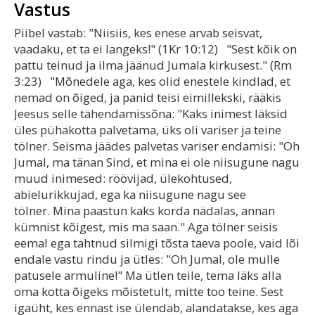
Vastus
Piibel vastab: "Niisiis, kes enese arvab seisvat,
vaadaku, et ta ei langeks!" (1Kr 10:12) "Sest kõik on
pattu teinud ja ilma jäänud Jumala kirkusest." (Rm
3:23) "Mõnedele aga, kes olid enestele kindlad, et
nemad on õiged, ja panid teisi eimillekski, rääkis
Jeesus selle tähendamissõna: "Kaks inimest läksid
üles pühakotta palvetama, üks oli variser ja teine
tölner. Seisma jäädes palvetas variser endamisi: "Oh
Jumal, ma tänan Sind, et mina ei ole niisugune nagu
muud inimesed: röövijad, ülekohtused,
abielurikkujad, ega ka niisugune nagu see
tölner. Mina paastun kaks korda nädalas, annan
kümnist kõigest, mis ma saan." Aga tölner seisis
eemal ega tahtnud silmigi tõsta taeva poole, vaid lõi
endale vastu rindu ja ütles: "Oh Jumal, ole mulle
patusele armuline!" Ma ütlen teile, tema läks alla
oma kotta õigeks mõistetult, mitte too teine. Sest
igaüht, kes ennast ise ülendab, alandatakse, kes aga