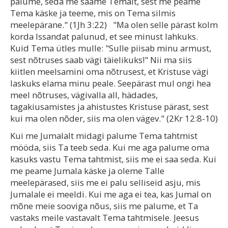
palume, seda me saame Temalt, sest me peame
Tema käske ja teeme, mis on Tema silmis
meelepärane." (1Jh 3:22) "Ma olen selle pärast kolm
korda Issandat palunud, et see minust lahkuks.
Kuid Tema ütles mulle: "Sulle piisab minu armust,
sest nõtruses saab vägi täielikuks!" Nii ma siis
kiitlen meelsamini oma nõtrusest, et Kristuse vägi
laskuks elama minu peale. Seepärast mul ongi hea
meel nõtruses, vägivalla all, hädades,
tagakiusamistes ja ahistustes Kristuse pärast, sest
kui ma olen nõder, siis ma olen vägev." (2Kr 12:8-10)
Kui me Jumalalt midagi palume Tema tahtmist
mööda, siis Ta teeb seda. Kui me aga palume oma
kasuks vastu Tema tahtmist, siis me ei saa seda. Kui
me peame Jumala käske ja oleme Talle
meelepärased, siis me ei palu selliseid asju, mis
Jumalale ei meeldi. Kui me aga ei tea, kas Jumal on
mõne meie sooviga nõus, siis me palume, et Ta
vastaks meile vastavalt Tema tahtmisele. Jeesus