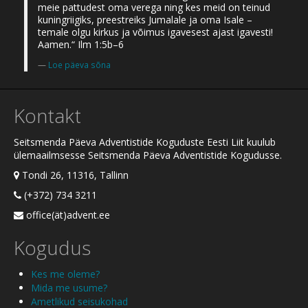
meie pattudest oma verega ning kes meid on teinud
kuningriigiks, preestreiks Jumalale ja oma Isale –
temale olgu kirkus ja võimus igavesest ajast igavesti!
Aamen.“ Ilm 1:5b–6
Loe päeva sõna
Kontakt
Seitsmenda Päeva Adventistide Koguduste Eesti Liit kuulub
ülemaailmsesse Seitsmenda Päeva Adventistide Kogudusse.
Tondi 26, 11316, Tallinn
(+372) 734 3211
office(ät)advent.ee
Kogudus
Kes me oleme?
Mida me usume?
Ametlikud seisukohad