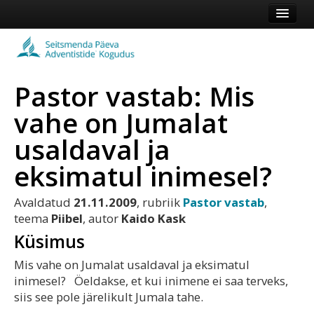
Esileht
Kogudus
Pastor vastab: Mis
Koduleht
vahe on Jumalat
Vaata veel
usaldaval ja
Logi sisse või registreeru
eksimatul inimesel?
Avaldatud
21.11.2009
, rubriik
Pastor vastab
,
teema
Piibel
, autor
Kaido Kask
Küsimus
Mis vahe on Jumalat usaldaval ja eksimatul
inimesel? Öeldakse, et kui inimene ei saa terveks,
siis see pole järelikult Jumala tahe.