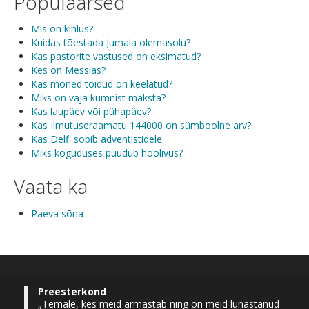
Populaarsed
Mis on kihlus?
Kuidas tõestada Jumala olemasolu?
Kas pastorite vastused on eksimatud?
Kes on Messias?
Kas mõned toidud on keelatud?
Miks on vaja kümnist maksta?
Kas laupäev või pühapäev?
Kas Ilmutuseraamatu 144000 on sümboolne arv?
Kas Delfi sobib adventistidele
Miks koguduses puudub hoolivus?
Vaata ka
Päeva sõna
Preesterkond
„Temale, kes meid armastab ning on meid lunastanud