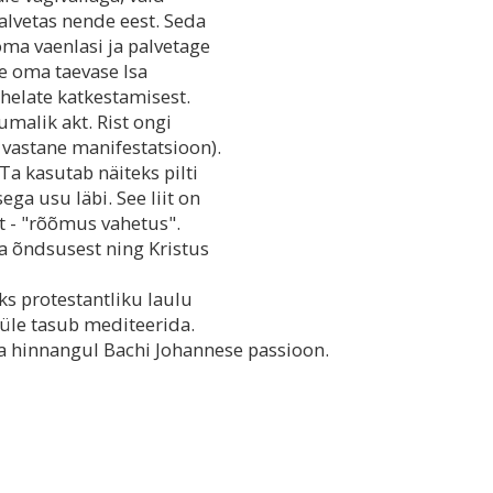
alvetas nende eest. Seda
oma vaenlasi ja palvetage
te oma taevase Isa
ahelate katkestamisest.
umalik akt. Rist ongi
 vastane manifestatsioon).
Ta kasutab näiteks pilti
ga usu läbi. See liit on
t - "rõõmus vahetus".
ja õndsusest ning Kristus
s protestantliku laulu
 üle tasub mediteerida.
a hinnangul Bachi Johannese passioon.