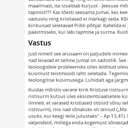
maailmast, ise sisaldab kurjust - Jeesuse mõn
tapmist??? Kas tõesti seesama Jumal, kes kee
vastuolu ning kristlased ei märkagi seda. K
kirikuisad seletavad Piibli põhjal. Kahelda e
päästmiseks, kui läbi tapmise ja surma. Kuida
Vastus
Just nimelt see arusaam on paljudele inimes
nad leiavad et selline Jumal on sadistlik. S
teoloogidele probleemiks olles leidnud oleva
küsimust teistmoodi lahti seletada. Tegemi
teoloogilise küsimusega. Lühidalt aga järgmi
Kuidas mõistis varane kirik Kristuse ristisur
ristisurm kutsus üles eksistentsiaalsetele k
ilmneb, et varased kristlased otsisid sõnu sel
ristisurm), mis nad sõnatuks oli teinud („Ma 
usuks, kui keegi teile jutustaks“ – Ap 13,41).
väljendeid, millega enda kogemust sõnastad