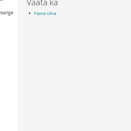
Vaata ka
mselge
Päeva sõna