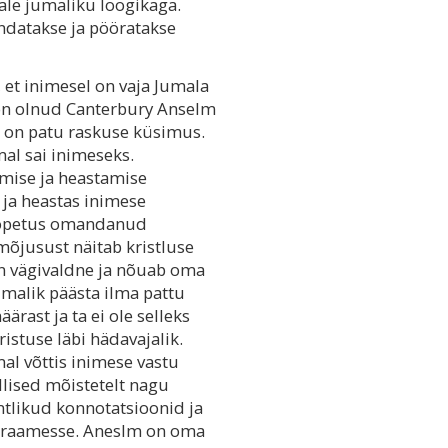
le jumaliku loogikaga.
andatakse ja pööratakse
et inimesel on vaja Jumala
on olnud Canterbury Anselm
s on patu raskuse küsimus.
al sai inimeseks.
amise ja heastamise
ja heastas inimese
i õpetus omandanud
mõjusust näitab kristluse
on vägivaldne ja nõuab oma
imalik päästa ilma pattu
ast ja ta ei ole selleks
istuse läbi hädavajalik.
mal võttis inimese vastu
llised mõistetelt nagu
ntlikud konnotatsioonid ja
e raamesse. Aneslm on oma