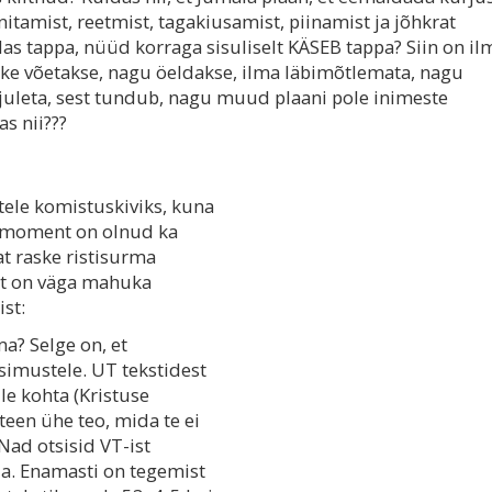
itamist, reetmist, tagakiusamist, piinamist ja jõhkrat
las tappa, nüüd korraga sisuliselt KÄSEB tappa? Siin on il
õike võetakse, nagu öeldakse, ilma läbimõtlemata, nagu
i juleta, sest tundub, nagu muud plaani pole inimeste
s nii???
tele komistuskiviks, kuna
ee moment on olnud ka
t raske ristisurma
st on väga mahuka
st:
ma? Selge on, et
üsimustele. UT tekstidest
le kohta (Kristuse
teen ühe teo, mida te ei
 Nad otsisid VT-ist
a. Enamasti on tegemist