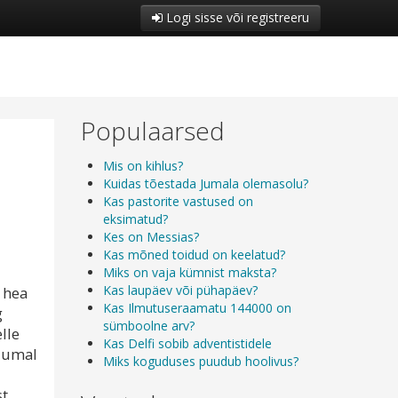
Logi sisse või registreeru
Populaarsed
Mis on kihlus?
Kuidas tõestada Jumala olemasolu?
Kas pastorite vastused on
eksimatud?
Kes on Messias?
Kas mõned toidud on keelatud?
Miks on vaja kümnist maksta?
Kas laupäev või pühapäev?
 hea
Kas Ilmutuseraamatu 144000 on
g
sümboolne arv?
lle
Kas Delfi sobib adventistidele
 Jumal
Miks koguduses puudub hoolivus?
st