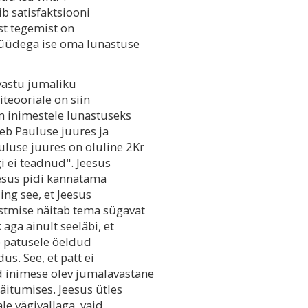
b satisfaktsiooni
est tegemist on
 püüdega ise oma lunastuse
vastu jumaliku
iteooriale on siin
rm inimestele lunastuseks
neb Pauluse juures ja
uluse juures on oluline 2Kr
i ei teadnud". Jeesus
eesus pidi kannatama
Ning see, et Jeesus
stmise näitab tema sügavat
aga ainult seeläbi, et
ab patusele öeldud
us. See, et patt ei
d inimese olev jumalavastane
äitumises. Jeesus ütles
ale vägivallaga, vaid