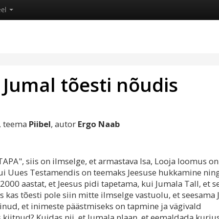
eel
 Jumal tõesti nõudis
, teema
Piibel
, autor
Ergo Naab
APA", siis on ilmselge, et armastava Isa, Looja loomus on
 kui Uues Testamendis on teemaks Jeesuse hukkamine nin
000 aastat, et Jeesus pidi tapetama, kui Jumala Tall, et se
s kas tõesti pole siin mitte ilmselge vastuolu, et seesama
nud, et inimeste päästmiseks on tapmine ja vägivald
 kiitnud? Kuidas nii, et Jumala plaan, et eemaldada kurju