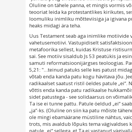
Oluline on tähele panna, et mingis vormis või
teooriat leida ka protestantlikes kirikutes, s
loomuliku inimliku mõtteviisiga ja igivana
heaks midagi ära teha.
Uus Testament seab aga inimlike motiivide 
vahetusemotiivi. Vastupidiselt satisfaktsioon
metafoorika sellest, kuidas Kristuse ristisu
sai. See motiiv sisaldub Js 53 peatükis ja esi
samuti reformatsioonijärgses teoloogias. Pa
5,21: "…teinud patuks selle kes patust midag
võtab enda kanda patu kogu hävitava jõu. J
radikaalset saatust ristil öeldes patule „ei“. 
võttis enda kanda patu radikaalse hukkamõi
sidet patustega - see solidaarsus on võimalik 
Ta ise ei tunne pattu. Patule öeldud „ei“ sa
„ja“-ks. (Oluline on siin ka patu mõiste tähend
ole mingi ebamäärane müstiline nähtus, vai
trots, mis avaldub lõpuks tema vägivaldses k
patule „ei“ sellega, et Ta ei vastanud vägivall