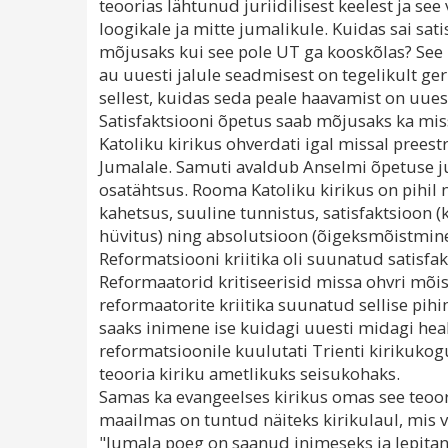
teoorias lähtunud juriidilisest keelest ja see
loogikale ja mitte jumalikule. Kuidas sai sati
mõjusaks kui see pole UT ga kooskõlas? Se
au uuesti jalule seadmisest on tegelikult g
sellest, kuidas seda peale haavamist on uues
Satisfaktsiooni õpetus saab mõjusaks ka mis
Katoliku kirikus ohverdati igal missal preestr
Jumalale. Samuti avaldub Anselmi õpetuse j
osatähtsus. Rooma Katoliku kirikus on pihil
kahetsus, suuline tunnistus, satisfaktsioon 
hüvitus) ning absolutsioon (õigeksmõistmine
Reformatsiooni kriitika oli suunatud satisfa
Reformaatorid kritiseerisid missa ohvri mõist
reformaatorite kriitika suunatud sellise pi
saaks inimene ise kuidagi uuesti midagi hea
reformatsioonile kuulutati Trienti kirikukog
teooria kiriku ametlikuks seisukohaks.
Samas ka evangeelses kirikus omas see teoo
maailmas on tuntud näiteks kirikulaul, mis v
"Jumala poeg on saanud inimeseks ja lepitan