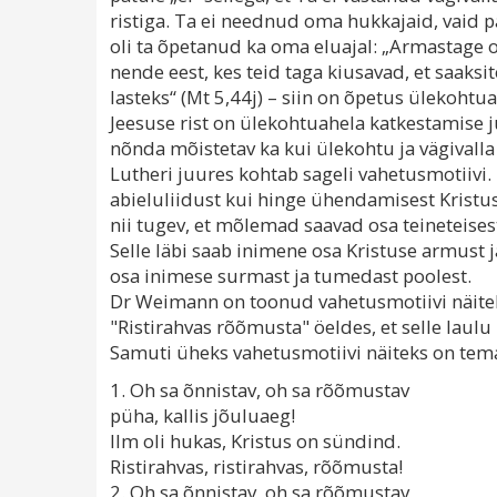
ristiga. Ta ei neednud oma hukkajaid, vaid p
oli ta õpetanud ka oma eluajal: „Armastage 
nende eest, kes teid taga kiusavad, et saaksi
lasteks“ (Mt 5,44j) – siin on õpetus ülekohtu
Jeesuse rist on ülekohtuahela katkestamise j
nõnda mõistetav ka kui ülekohtu ja vägivalla
Lutheri juures kohtab sageli vahetusmotiivi. 
abieluliidust kui hinge ühendamisest Kristuse
nii tugev, et mõlemad saavad osa teineteises
Selle läbi saab inimene osa Kristuse armust 
osa inimese surmast ja tumedast poolest.
Dr Weimann on toonud vahetusmotiivi näitek
"Ristirahvas rõõmusta" öeldes, et selle laulu
Samuti üheks vahetusmotiivi näiteks on tem
1. Oh sa õnnistav, oh sa rõõmustav
püha, kallis jõuluaeg!
Ilm oli hukas, Kristus on sündind.
Ristirahvas, ristirahvas, rõõmusta!
2. Oh sa õnnistav, oh sa rõõmustav