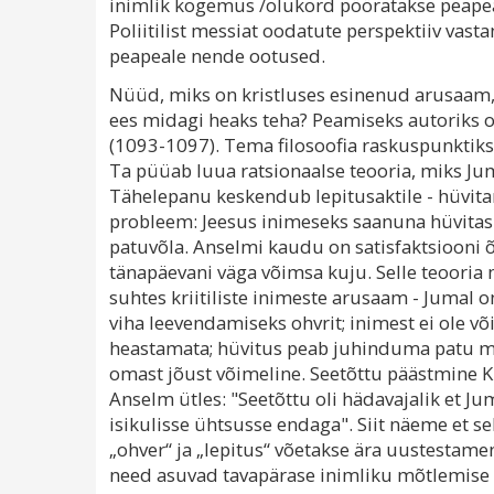
inimlik kogemus /olukord pööratakse peapea
Poliitilist messiat oodatute perspektiiv vast
peapeale nende ootused.
Nüüd, miks on kristluses esinenud arusaam, 
ees midagi heaks teha? Peamiseks autoriks 
(1093-1097). Tema filosoofia raskuspunktik
Ta püüab luua ratsionaalse teooria, miks Jum
Tähelepanu keskendub lepitusaktile - hüvit
probleem: Jeesus inimeseks saanuna hüvitas 
patuvõla. Anselmi kaudu on satisfaktsioon
tänapäevani väga võimsa kuju. Selle teooria 
suhtes kriitiliste inimeste arusaam - Jumal 
viha leevendamiseks ohvrit; inimest ei ole võ
heastamata; hüvitus peab juhinduma patu määr
omast jõust võimeline. Seetõttu päästmine Kr
Anselm ütles: "Seetõttu oli hädavajalik et Ju
isikulisse ühtsusse endaga". Siit näeme et se
„ohver“ ja „lepitus“ võetakse ära uustestame
need asuvad tavapärase inimliku mõtlemis