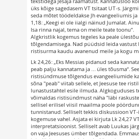
tekstidega Jesaja raamatust. Kannatusloo kon
üks kõige sagedasem VT tsitaat UT-s. Järgmin
seda mõtet töödeldakse Jh evangeeliumis j
1,18: „Keegi ei ole iialgi näinud Jumalat. A
Isa rinna najal, tema on meile teate toonu“.
Algkristlik kogemus tegeles ka peale ülestõu
tõlgendamisega. Nad püüdsid leida vastust 
ristisurma kaudu avanenud meile ja kogu m
Lk 24,26: „Eks Messias pidanud seda kannat
peab palju kannatama ja … üles tõusma“. See
ristisündmuse tõlgendus evangeeliumide ka
sõna "peab" viitab sellele, et Jeesuse tee risti
lunastustahtel esile ilmuda. Algkoguduses t
võimaldas ristisündmust näha "läbi raskuste 
sellisel erilisel viisil maailma poole pöör
tunnistanud. Selliselt tekkis diskussioon VT-
kogemuse vahel. Asjata ei kirjuta Lk 24,27 VT
interpretatsioonist. Selliselt avab Luukas jär
on vaja Jeesuses ümber tõlgendada. Emmause