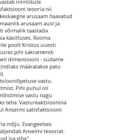
 vastab inimlikule
sfaktsiooni teooria nii
e keskaegne arusaam haavatud
ermaanlik arusaam aust ja
ti võimalik taastada.
sa käsitluses. Rooma
ite poolt Kristus uuesti
uures pihi sakramendi
 neli dimensiooni - südame
(kindlaks määratakse patu
).
ktsiooniõpetuse vastu.
mist. Pihi puhul oli
himõistmise vastu nagu
ks teha. Vastureaktsioonina
ul Anselmi satisfaktsiooni
ria mõju. Evangeelses
äljendab Anselmi teooriat:
ud isa viha".