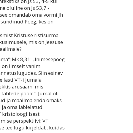
tekstiks on Js 53, 4-5 kui
e oluline on Js 53,7 -
a see omandab oma vormi Jh
inusündinud Poeg, kes on
smist Kristuse ristisurma
küsimusele, mis on Jeesuse
aailmale?
ama“; Mk 8,31: „Inimesepoeg
 on ilmselt vanim
nnatuslugudes. Siin esinev
le lasti VT-i Jumala
ekkis arusaam, mis
tähtede poole". Jumal oli
dunud ja maailma enda omaks
i ja oma läbielatud
 kristoloogilisest
gmise perspektiivi: VT
 tee lugu kirjeldab, kuidas