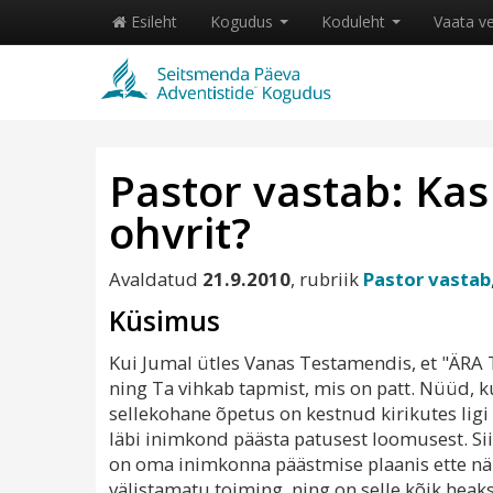
Esileht
Kogudus
Koduleht
Vaata v
Pastor vastab: Kas
ohvrit?
Avaldatud
21.9.2010
, rubriik
Pastor vastab
Küsimus
Kui Jumal ütles Vanas Testamendis, et "ÄRA T
ning Ta vihkab tapmist, mis on patt. Nüüd,
sellekohane õpetus on kestnud kirikutes ligi 2
läbi inimkond päästa patusest loomusest. Sii
on oma inimkonna päästmise plaanis ette näi
välistamatu toiming, ning on selle kõik heaks