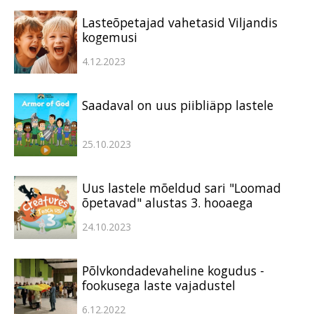
Lasteõpetajad vahetasid Viljandis
kogemusi
4.12.2023
Saadaval on uus piibliäpp lastele
25.10.2023
Uus lastele mõeldud sari "Loomad
õpetavad" alustas 3. hooaega
24.10.2023
Põlvkondadevaheline kogudus -
fookusega laste vajadustel
6.12.2022