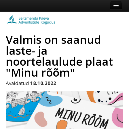
Esileht
Kogudus
Valmis on saanud
Koduleht
laste- ja
Vaata veel
noortelaulude plaat
Logi sisse või registreeru
"Minu rõõm"
Avaldatud
18.10.2022