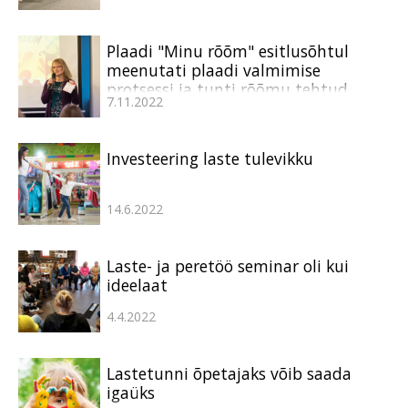
Plaadi "Minu rõõm" esitlusõhtul
meenutati plaadi valmimise
protsessi ja tunti rõõmu tehtud
7.11.2022
tööst
Investeering laste tulevikku
14.6.2022
Laste- ja peretöö seminar oli kui
ideelaat
4.4.2022
Lastetunni õpetajaks võib saada
igaüks