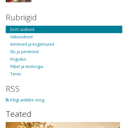
Rubriigid
Eesti uudised
Välisuudised
Inimesed ja kogemused
Elu ja perekond
Kogudus
Piibel ja teoloogia
Tervis
RSS
Kõigi artiklite voog
Teated