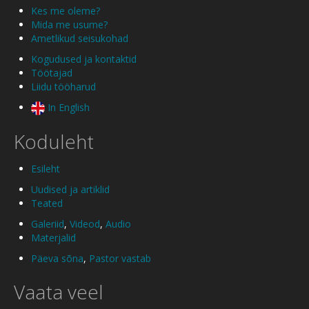
Kes me oleme?
Mida me usume?
Ametlikud seisukohad
Kogudused ja kontaktid
Töötajad
Liidu tööharud
In English
Koduleht
Esileht
Uudised ja artiklid
Teated
Galeriid
,
Videod
,
Audio
Materjalid
Päeva sõna
,
Pastor vastab
Vaata veel