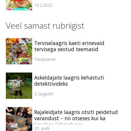
19.2.2022
Veel samast rubriigist
Terviselaagris kaeti erinevaid
tervisega seotud teemasid
Teisipäeval
Askeldajate laagris kehastuti
detektiivideks
2. augustil
Rajaleidjate laagris otsiti peidetud
varandust – nii otseses kui ka
kaudses tähenduses
20. juulil