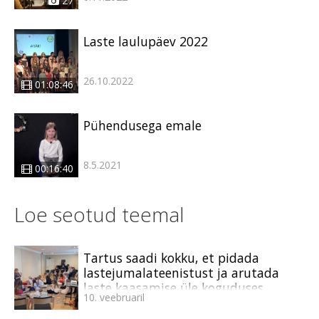
27
Laste laulupäev 2022
26.10.2022
01:08:46
Pühendusega emale
8.5.2021
00:16:40
Loe seotud teemal
Tartus saadi kokku, et pidada
lastejumalateenistust ja arutada
laste kaasamise üle koguduses
10. veebruaril