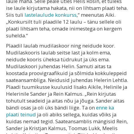
laule maha. Selle peale ütles Helis Rosin, et tuleks
ise laule kirjutama hakata, nii on lihtsam plaati teha.
Siis tuli
lastelaulude konkurss
,“ meenutas Aiki.
„Konkursilt tuli plaadile 12 laulu – tänu sellele oli
plaati lihtsam teha, omade inimestega on kergem
suhelda.“
Plaadil laulab mudilaskoor ning neidude koor.
Mudilaskooris laulab seitse last ja kolm ema,
neidude kooris üheksa tüdrukut ja üks ema.
Mudilaskoori juhendas Helin. Samuti aitas ta
koostada proovigraafikuid ja sõlmida kokkuleppeid
saateansambliga. Neidusid juhendas Helerin Lehtla.
Plaadi tuumikusse kuulusid lisaks Aikile, Helinile ja
Helerinile Sander ja Rein Kalmus. „Rein kirjutas
tohutult seadeid ja aitas nõu ja jõuga. Sander aitas
bändi osas ja oli üks bändi liige. Ta on
enne ka
plaati teinud
ja oli abiks sellega, kuidas võiks ja
kuidas nemad tegid. Saateansamblis mängisid Rein,
Sander ja Kristjan Kalmus, Toomas Lukk, Meelis