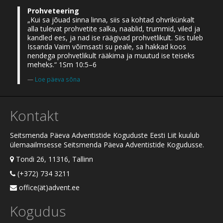
Prohveteering
„Kui sa jõuad sinna linna, siis sa kohtad ohvrikünkalt
alla tulevat prohvetite salka, naablid, trummid, viled ja
kandled ees, ja nad ise räägivad prohvetlikult. Siis tuleb
Issanda Vaim võimsasti su peale, sa hakkad koos
nendega prohvetlikult rääkima ja muutud ise teiseks
meheks.“ 1Sm 10:5–6
Loe päeva sõna
Kontakt
Seitsmenda Päeva Adventistide Koguduste Eesti Liit kuulub
ülemaailmsesse Seitsmenda Päeva Adventistide Kogudusse.
Tondi 26, 11316, Tallinn
(+372) 734 3211
office(ät)advent.ee
Kogudus