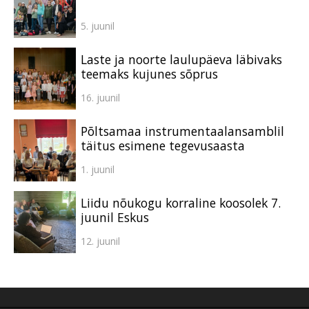
5. juunil
Laste ja noorte laulupäeva läbivaks
teemaks kujunes sõprus
16. juunil
Põltsamaa instrumentaalansamblil
täitus esimene tegevusaasta
1. juunil
Liidu nõukogu korraline koosolek 7.
juunil Eskus
12. juunil