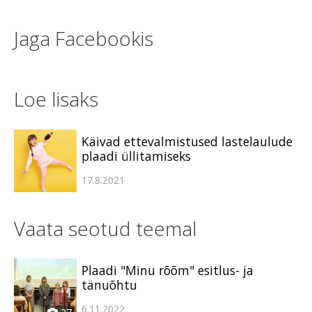
Jaga Facebookis
Loe lisaks
Käivad ettevalmistused lastelaulude
plaadi üllitamiseks
17.8.2021
Vaata seotud teemal
Plaadi "Minu rõõm" esitlus- ja
tänuõhtu
6.11.2022