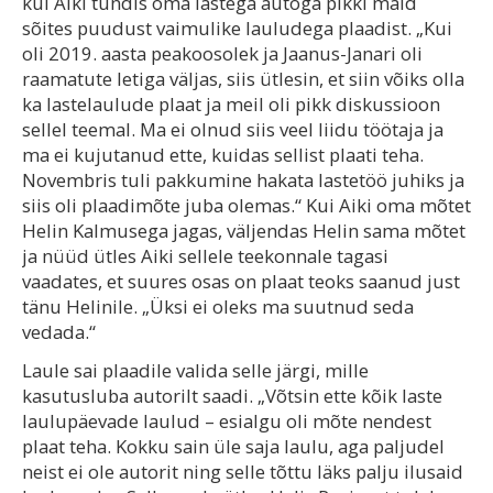
kui Aiki tundis oma lastega autoga pikki maid
sõites puudust vaimulike lauludega plaadist. „Kui
oli 2019. aasta peakoosolek ja Jaanus-Janari oli
raamatute letiga väljas, siis ütlesin, et siin võiks olla
ka lastelaulude plaat ja meil oli pikk diskussioon
sellel teemal. Ma ei olnud siis veel liidu töötaja ja
ma ei kujutanud ette, kuidas sellist plaati teha.
Novembris tuli pakkumine hakata lastetöö juhiks ja
siis oli plaadimõte juba olemas.“ Kui Aiki oma mõtet
Helin Kalmusega jagas, väljendas Helin sama mõtet
ja nüüd ütles Aiki sellele teekonnale tagasi
vaadates, et suures osas on plaat teoks saanud just
tänu Helinile. „Üksi ei oleks ma suutnud seda
vedada.“
Laule sai plaadile valida selle järgi, mille
kasutusluba autorilt saadi. „Võtsin ette kõik laste
laulupäevade laulud – esialgu oli mõte nendest
plaat teha. Kokku sain üle saja laulu, aga paljudel
neist ei ole autorit ning selle tõttu läks palju ilusaid