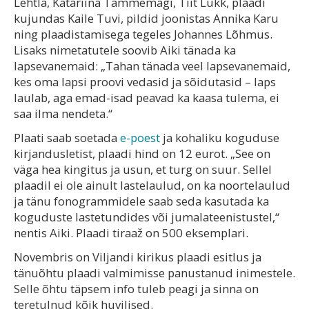
Lehtla, Katariina Tammemägi, Tiit Lukk, plaadi
kujundas Kaile Tuvi, pildid joonistas Annika Karu
ning plaadistamisega tegeles Johannes Lõhmus.
Lisaks nimetatutele soovib Aiki tänada ka
lapsevanemaid: „Tahan tänada veel lapsevanemaid,
kes oma lapsi proovi vedasid ja sõidutasid – laps
laulab, aga emad-isad peavad ka kaasa tulema, ei
saa ilma nendeta.“
Plaati saab soetada
e-poest
ja kohaliku koguduse
kirjandusletist, plaadi hind on 12 eurot. „See on
väga hea kingitus ja usun, et turg on suur. Sellel
plaadil ei ole ainult lastelaulud, on ka noortelaulud
ja tänu fonogrammidele saab seda kasutada ka
koguduste lastetundides või jumalateenistustel,“
nentis Aiki. Plaadi tiraaž on 500 eksemplari.
Novembris on Viljandi kirikus plaadi esitlus ja
tänuõhtu plaadi valmimisse panustanud inimestele.
Selle õhtu täpsem info tuleb peagi ja sinna on
teretulnud kõik huvilised.