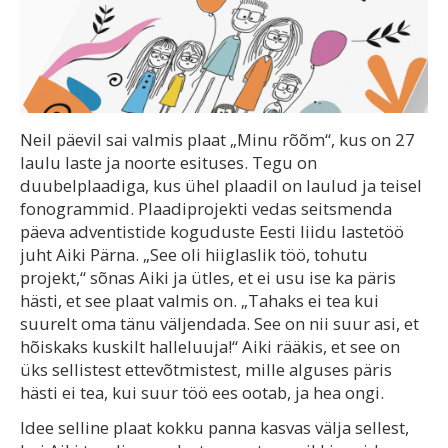
Neil päevil sai valmis plaat „Minu rõõm“, kus on 27
laulu laste ja noorte esituses. Tegu on
duubelplaadiga, kus ühel plaadil on laulud ja teisel
fonogrammid. Plaadiprojekti vedas seitsmenda
päeva adventistide koguduste Eesti liidu lastetöö
juht Aiki Pärna. „See oli hiiglaslik töö, tohutu
projekt,“ sõnas Aiki ja ütles, et ei usu ise ka päris
hästi, et see plaat valmis on. „Tahaks ei tea kui
suurelt oma tänu väljendada. See on nii suur asi, et
hõiskaks kuskilt halleluuja!“ Aiki rääkis, et see on
üks sellistest ettevõtmistest, mille alguses päris
hästi ei tea, kui suur töö ees ootab, ja hea ongi.
Idee selline plaat kokku panna kasvas välja sellest,