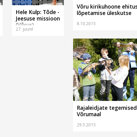
Võru kirikuhoone ehitu
Hele Kulp: Tõde -
lõpetamise üleskutse
Jeesuse missioon
8.10.2015
(Võrus)
27. juunil
Rajaleidjate tegemised
Võrumaal
29.5.2015