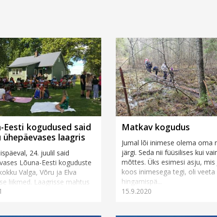
-Eesti kogudused said
Matkav kogudus
 ühepäevases laagris
Jumal lõi inimese olema oma 
järgi. Seda nii füüsilises kui v
späeval, 24. juulil said
mõttes. Üks esimesi asju, mis
vases Lõuna-Eesti koguduste
koos inimesega tegi, oli veeta 
 kokku Valga, Võru ja Elva
hingamispä...
e liikmed. Laagrisse mahtus
1
15.9.2020
jutuajamisi ja sö&...