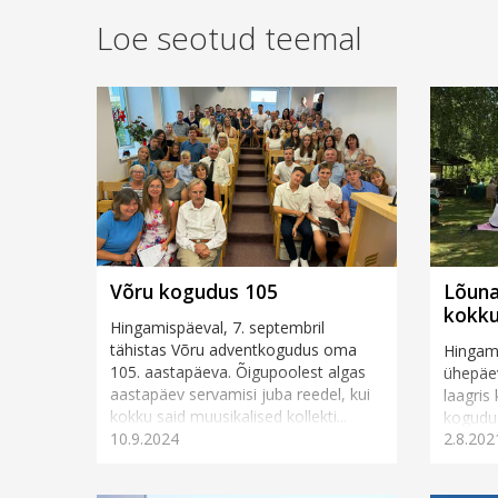
Loe seotud teemal
Võru kogudus 105
Lõuna
kokku
Hingamispäeval, 7. septembril
tähistas Võru adventkogudus oma
Hingami
105. aastapäeva. Õigupoolest algas
ühepäe
aastapäev servamisi juba reedel, kui
laagris
kokku said muusikalised kollekti...
kogudus
10.9.2024
2.8.202
ühiseid 