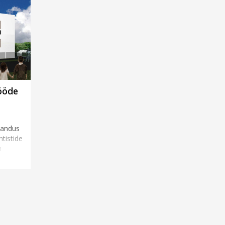
tööde
rjandus
tistide
u