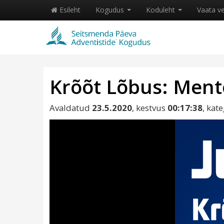
Esileht
Kogudus
Koduleht
Vaata v
Krõõt Lõbus: Ment
Avaldatud
23.5.2020
, kestvus
00:17:38
, kat