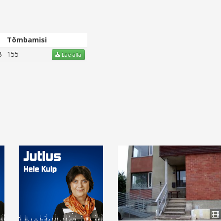
Tõmbamisi
B
155
Lae alla