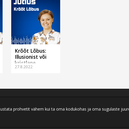
Krõõt Lõbus:
Illusionist või
kristlane
27.8.2022
(Haapsalus)
ei austata prohvetit vähem kui ta oma kodukohas ja oma sugulaste juu