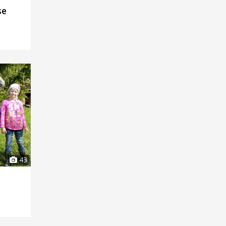
se
43