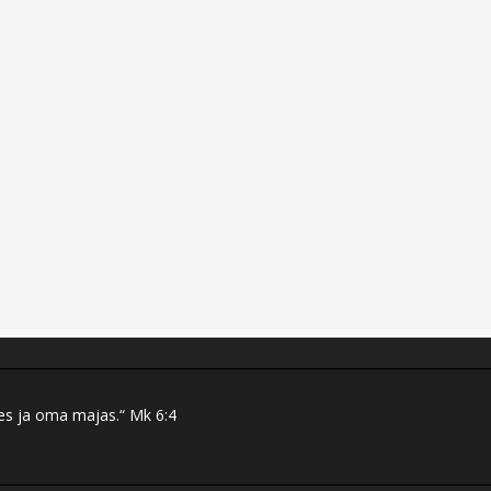
res ja oma majas.“ Mk 6:4