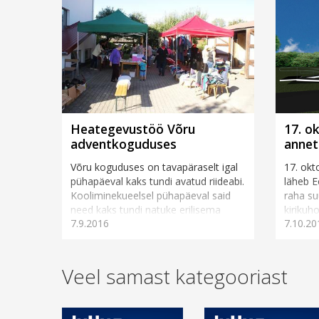
Heategevustöö Võru
17. o
adventkoguduses
annet
Võru koguduses on tavapäraselt igal
17. okt
pühapäeval kaks tundi avatud riideabi.
läheb E
Kooliminekueelsel pühapäeval said
raha s
need kaks tundi natuke erilisema
kirikuh
7.9.2016
7.10.20
tähenduse. Tabiitaosa...
välisfa
Veel samast kategooriast