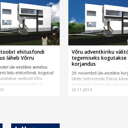
ktoobri ehitusfondi
Võru adventkiriku väli
us läheb Võrru
tegemiseks kogutakse
korjandus
oobri üle-eestiline annetus
esti liidu ehitusfondi, kogutud
29. novembril üle-eestiline ko
uunatakse seekord Võru
läheb Seitsmenda Päeva Adven
oone soojustamiseks ja
Koguduste Eesti Liidu nõukog
15
25.11.2014
ssaadi tööde lõpetami...
otsusega Võru adventkiriku
ehitustööde jätkamiseks.&...