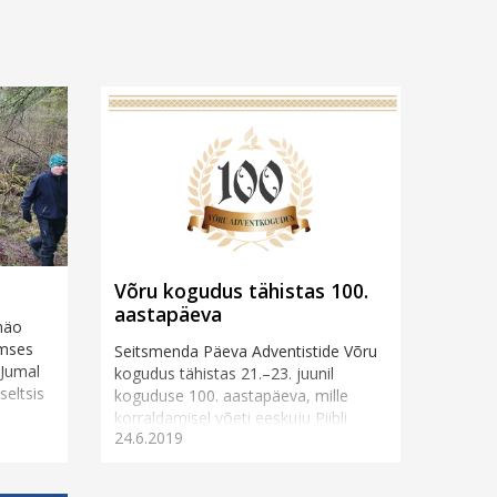
Võru kogudus tähistas 100.
aastapäeva
näo
aimses
Seitsmenda Päeva Adventistide Võru
 Jumal
kogudus tähistas 21.–23. juunil
seltsis
koguduse 100. aastapäeva, mille
korraldamisel võeti eeskuju Piibli
24.6.2019
lehtmajade pühast ning mil...