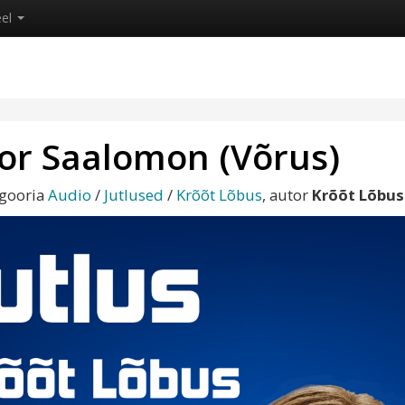
eel
or Saalomon (Võrus)
egooria
Audio
/
Jutlused
/
Krõõt Lõbus
, autor
Krõõt Lõbus