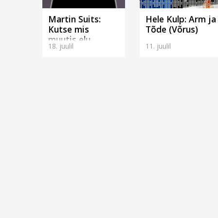
Martin Suits:
Hele Kulp: Arm ja
Kutse mis
Tõde (Võrus)
muutis elu
18. juulil
11. juulil
(Võrus)