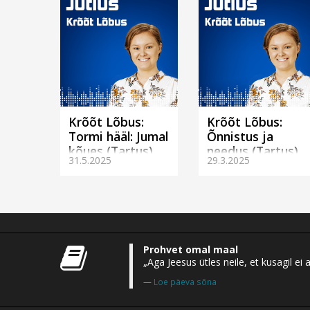
Krõõt Lõbus:
Krõõt Lõbus:
Tormi hääl: Jumal
Õnnistus ja
kõues (Tartus)
needus (Tartus)
31.5.2025
29.3.2025
Prohvet omal maal
„Aga Jeesus ütles neile, et kusagil 
Loe päeva sõna