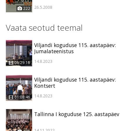
26.5.2008
222
Vaata seotud teemal
Viljandi koguduse 115. aastapäev:
Jumalateenistus
14.8.2023
01:29:16
Viljandi koguduse 115. aastapäev:
Kontsert
14.8.2023
01:08:46
Tallinna I koguduse 125. aastapäev
14.11.2022