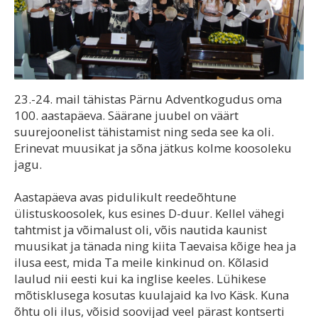
23.-24. mail tähistas Pärnu Adventkogudus oma
100. aastapäeva. Säärane juubel on väärt
suurejoonelist tähistamist ning seda see ka oli.
Erinevat muusikat ja sõna jätkus kolme koosoleku
jagu.
Aastapäeva avas pidulikult reedeõhtune
ülistuskoosolek, kus esines D-duur. Kellel vähegi
tahtmist ja võimalust oli, võis nautida kaunist
muusikat ja tänada ning kiita Taevaisa kõige hea ja
ilusa eest, mida Ta meile kinkinud on. Kõlasid
laulud nii eesti kui ka inglise keeles. Lühikese
mõtisklusega kosutas kuulajaid ka Ivo Käsk. Kuna
õhtu oli ilus, võisid soovijad veel pärast kontserti