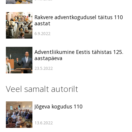
Rakvere adventkogudusel täitus 110
aastat
6.9.2022
Adventliikumine Eestis tähistas 125.
aastapäeva
23.5.2022
Veel samalt autorilt
Jõgeva kogudus 110
13.6.2022