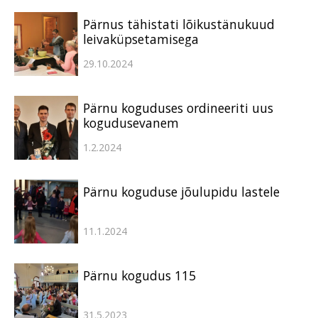
Pärnus tähistati lõikustänukuud
leivaküpsetamisega
29.10.2024
Pärnu koguduses ordineeriti uus
kogudusevanem
1.2.2024
Pärnu koguduse jõulupidu lastele
11.1.2024
Pärnu kogudus 115
31.5.2023