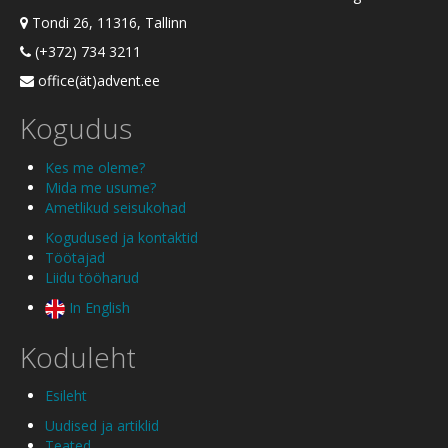
Tondi 26, 11316, Tallinn
(+372) 734 3211
office(ät)advent.ee
Kogudus
Kes me oleme?
Mida me usume?
Ametlikud seisukohad
Kogudused ja kontaktid
Töötajad
Liidu tööharud
In English
Koduleht
Esileht
Uudised ja artiklid
Teated