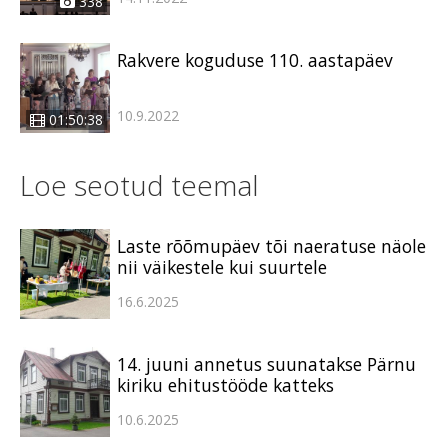
338
Rakvere koguduse 110. aastapäev
10.9.2022
01:50:38
Loe seotud teemal
Laste rõõmupäev tõi naeratuse näole
nii väikestele kui suurtele
16.6.2025
14. juuni annetus suunatakse Pärnu
kiriku ehitustööde katteks
10.6.2025