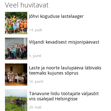
Veel huvitavat
Jõhvi koguduse lastelaager
14. juulil
Viljandi kevadisest misjonipäevast
5. juunil
Laste ja noorte laulupäeva läbivaks
teemaks kujunes sõprus
16. juunil
Tänavune liidu töötajate väljasõit
viis osalejad Helsingisse
29. mail