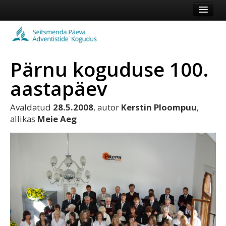
Esileht
Kogudus
Pärnu koguduse 100.
Koduleht
aastapäev
Vaata veel
Avaldatud
28.5.2008
, autor
Kerstin Ploompuu
,
Logi sisse või registreeru
allikas
Meie Aeg