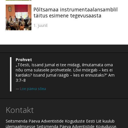
Põltsamaa instrumentaalansamblil
täitus esimene tegevusaasta
1. juunil
Prohvet
„Tõesti, Issand Jumal ei tee midagi, ilmutamata oma
nõu oma sulaseile prohveteile. Lõvi möirgab – kes ei
kardaks? Issand Jumal räägib – kes ei ennustaks?“ Am
3:7–8
Loe päeva sõna
Kontakt
Seitsmenda Päeva Adventistide Koguduste Eesti Liit kuulub
ülemaailmsesse Seitsmenda Päeva Adventistide Kogudusse.