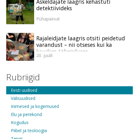
Askeldajate laagris kehastuti
detektiivideks
Pühapäeval
Rajaleidjate laagris otsiti peidetud
varandust – nii otseses kui ka
kaudses tähenduses
20. juulil
Rubriigid
Eesti uudised
Välisuudised
Inimesed ja kogemused
Elu ja perekond
Kogudus
Piibel ja teoloogia
Tervis