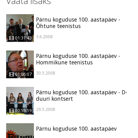
Vaata lisaks
Pärnu koguduse 100. aastapäev -
Õhtune teenistus
3.6.2008
01:31:43
Pärnu koguduse 100. aastapäev -
Hommikune teenistus
30.5.2008
01:06:07
Pärnu koguduse 100. aastapäev - D-
duuri kontsert
29.5.2008
00:59:19
Pärnu koguduse 100. aastapäev