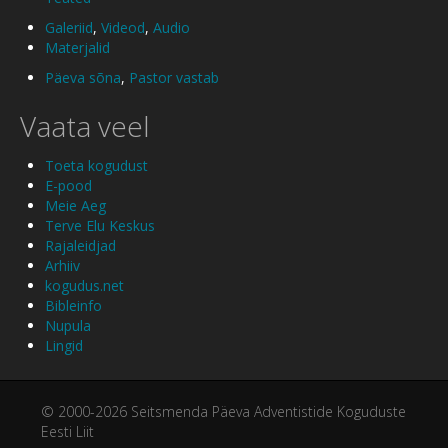
Galeriid
,
Videod
,
Audio
Materjalid
Päeva sõna
,
Pastor vastab
Vaata veel
Toeta kogudust
E-pood
Meie Aeg
Terve Elu Keskus
Rajaleidjad
Arhiiv
kogudus.net
Bibleinfo
Nupula
Lingid
© 2000-2026 Seitsmenda Päeva Adventistide Koguduste
Eesti Liit