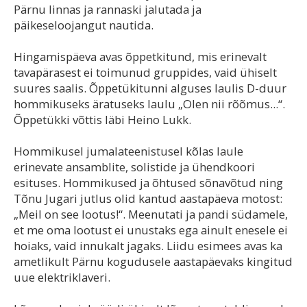
Pärnu linnas ja rannaski jalutada ja
päikeseloojangut nautida.
Hingamispäeva avas õppetkitund, mis erinevalt
tavapärasest ei toimunud gruppides, vaid ühiselt
suures saalis. Õppetükitunni alguses laulis D-duur
hommikuseks äratuseks laulu „Olen nii rõõmus...“.
Õppetükki võttis läbi Heino Lukk.
Hommikusel jumalateenistusel kõlas laule
erinevate ansamblite, solistide ja ühendkoori
esituses. Hommikused ja õhtused sõnavõtud ning
Tõnu Jugari jutlus olid kantud aastapäeva motost:
„Meil on see lootus!“. Meenutati ja pandi südamele,
et me oma lootust ei unustaks ega ainult enesele ei
hoiaks, vaid innukalt jagaks. Liidu esimees avas ka
ametlikult Pärnu kogudusele aastapäevaks kingitud
uue elektriklaveri.