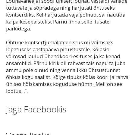
Lõunavaheajal söödi ühiselt lõunat, vesteldi vanade
tuttavate ja sõpradega ning harjutati õhtuseks
kontserdiks. Kel harjutada vaja polnud, sai nautida
ka päikesepaistelist Pärnu linna selle ilusate
parkidega.
Õhtune kontsertjumalateenistus oli võimsaks
lõpetuseks aastapäeva pidustustele. Kõlasid
võimsad laulud ühendkoori esituses ja ka kenad
ansamblid. Pärnu kirik oli rahvast täis nagu ta juba
ammu pole olnud ning vennalikku ühtsustunnet
õhkus kogu saalist. Kõige tipuks kõlas koori ja rahva
ühises hõiskamises koguduse hümn „Meil on see
lootus...“.
Jaga Facebookis