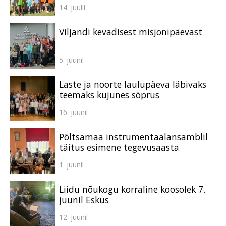
14. juulil
Viljandi kevadisest misjonipäevast
5. juunil
Laste ja noorte laulupäeva läbivaks
teemaks kujunes sõprus
16. juunil
Põltsamaa instrumentaalansamblil
täitus esimene tegevusaasta
1. juunil
Liidu nõukogu korraline koosolek 7.
juunil Eskus
12. juunil