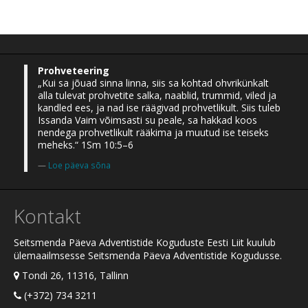
Prohveteering
„Kui sa jõuad sinna linna, siis sa kohtad ohvrikünkalt
alla tulevat prohvetite salka, naablid, trummid, viled ja
kandled ees, ja nad ise räägivad prohvetlikult. Siis tuleb
Issanda Vaim võimsasti su peale, sa hakkad koos
nendega prohvetlikult rääkima ja muutud ise teiseks
meheks.“ 1Sm 10:5–6
Loe päeva sõna
Kontakt
Seitsmenda Päeva Adventistide Koguduste Eesti Liit kuulub
ülemaailmsesse Seitsmenda Päeva Adventistide Kogudusse.
Tondi 26, 11316, Tallinn
(+372) 734 3211