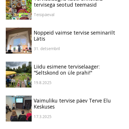
tervisega seotud teemasid
Teisipäeval
Noppeid vaimse tervise seminarilt
Lätis
31. detsembril
Liidu esimene terviselaager:
"Seltskond on üle prahi!"
19.8.2025
Vaimuliku tervise päev Terve Elu
Keskuses
17.3.2025