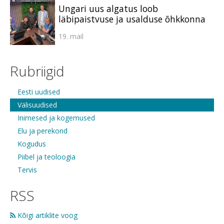
Ungari uus algatus loob
läbipaistvuse ja usalduse õhkkonna
19. mail
Rubriigid
Eesti uudised
Välisuudised
Inimesed ja kogemused
Elu ja perekond
Kogudus
Piibel ja teoloogia
Tervis
RSS
Kõigi artiklite voog