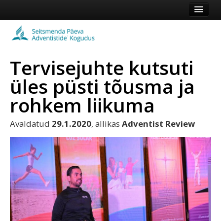
Esileht
Kogudus
Tervisejuhte kutsuti
Koduleht
üles püsti tõusma ja
Vaata veel
rohkem liikuma
Logi sisse või registreeru
Avaldatud
29.1.2020
, allikas
Adventist Review