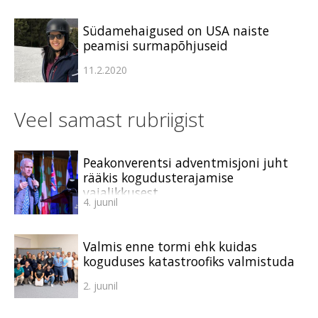
Südamehaigused on USA naiste
peamisi surmapõhjuseid
11.2.2020
Veel samast rubriigist
Peakonverentsi adventmisjoni juht
rääkis kogudusterajamise
vajalikkusest
4. juunil
Valmis enne tormi ehk kuidas
koguduses katastroofiks valmistuda
2. juunil