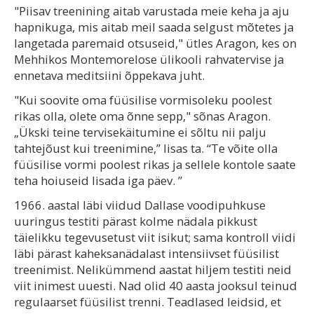
"Piisav treenining aitab varustada meie keha ja aju
hapnikuga, mis aitab meil saada selgust mõtetes ja
langetada paremaid otsuseid," ütles Aragon, kes on
Mehhikos Montemorelose ülikooli rahvatervise ja
ennetava meditsiini õppekava juht.
"Kui soovite oma füüsilise vormisoleku poolest
rikas olla, olete oma õnne sepp," sõnas Aragon.
„Ükski teine tervisekäitumine ei sõltu nii palju
tahtejõust kui treenimine,” lisas ta. “Te võite olla
füüsilise vormi poolest rikas ja sellele kontole saate
teha hoiuseid lisada iga päev. ”
1966. aastal läbi viidud Dallase voodipuhkuse
uuringus testiti pärast kolme nädala pikkust
täielikku tegevusetust viit isikut; sama kontroll viidi
läbi pärast kaheksanädalast intensiivset füüsilist
treenimist. Nelikümmend aastat hiljem testiti neid
viit inimest uuesti. Nad olid 40 aasta jooksul teinud
regulaarset füüsilist trenni. Teadlased leidsid, et