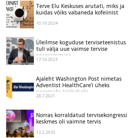
Terve Elu Keskuses arutati, miks ja
kuidas võiks vabaneda kofeiinist
10.10.2024
Üleilmse koguduse terviseteenistus
tuli välja uue vaimse tervise
programmiga
17.10.2023
Ajaleht Washington Post nimetas
Adventist HealthCare’i üheks
paremaks töökohaks
28.7.2021
Norras korraldatud tervisekongressi
keskmes oli vaimne tervis
12.2.2020