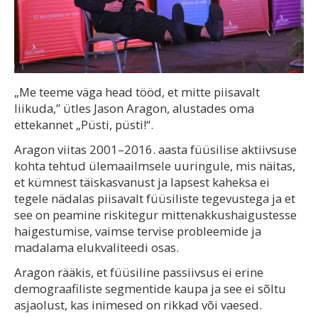
„Me teeme väga head tööd, et mitte piisavalt
liikuda,” ütles Jason Aragon, alustades oma
ettekannet „Püsti, püsti!“.
Aragon viitas 2001–2016. aasta füüsilise aktiivsuse
kohta tehtud ülemaailmsele uuringule, mis näitas,
et kümnest täiskasvanust ja lapsest kaheksa ei
tegele nädalas piisavalt füüsiliste tegevustega ja et
see on peamine riskitegur mittenakkushaigustesse
haigestumise, vaimse tervise probleemide ja
madalama elukvaliteedi osas.
Aragon rääkis, et füüsiline passiivsus ei erine
demograafiliste segmentide kaupa ja see ei sõltu
asjaolust, kas inimesed on rikkad või vaesed.