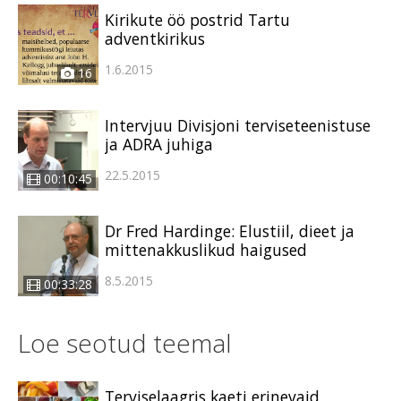
Kirikute öö postrid Tartu
adventkirikus
1.6.2015
16
Intervjuu Divisjoni terviseteenistuse
ja ADRA juhiga
22.5.2015
00:10:45
Dr Fred Hardinge: Elustiil, dieet ja
mittenakkuslikud haigused
8.5.2015
00:33:28
Loe seotud teemal
Terviselaagris kaeti erinevaid