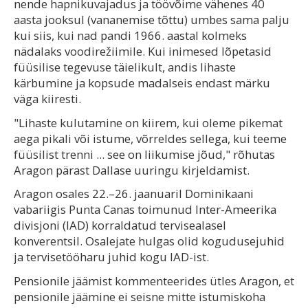
nende hapnikuvajadus ja töövõime vähenes 40
aasta jooksul (vananemise tõttu) umbes sama palju
kui siis, kui nad pandi 1966. aastal kolmeks
nädalaks voodirežiimile. Kui inimesed lõpetasid
füüsilise tegevuse täielikult, andis lihaste
kärbumine ja kopsude madalseis endast märku
väga kiiresti.
"Lihaste kulutamine on kiirem, kui oleme pikemat
aega pikali või istume, võrreldes sellega, kui teeme
füüsilist trenni ... see on liikumise jõud," rõhutas
Aragon pärast Dallase uuringu kirjeldamist.
Aragon osales 22.–26. jaanuaril Dominikaani
vabariigis Punta Canas toimunud Inter-Ameerika
divisjoni (IAD) korraldatud tervisealasel
konverentsil. Osalejate hulgas olid kogudusejuhid
ja tervisetööharu juhid kogu IAD-ist.
Pensionile jäämist kommenteerides ütles Aragon, et
pensionile jäämine ei seisne mitte istumiskoha