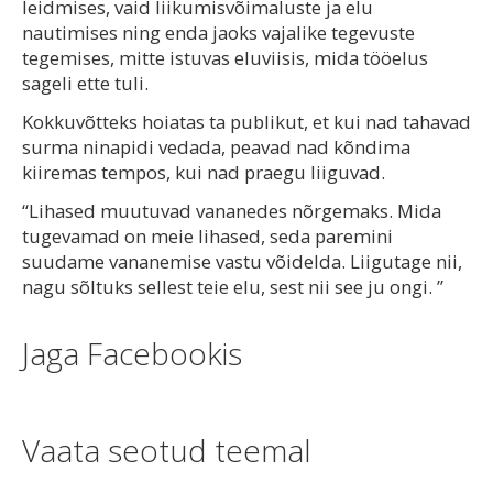
leidmises, vaid liikumisvõimaluste ja elu
nautimises ning enda jaoks vajalike tegevuste
tegemises, mitte istuvas eluviisis, mida tööelus
sageli ette tuli.
Kokkuvõtteks hoiatas ta publikut, et kui nad tahavad
surma ninapidi vedada, peavad nad kõndima
kiiremas tempos, kui nad praegu liiguvad.
“Lihased muutuvad vananedes nõrgemaks. Mida
tugevamad on meie lihased, seda paremini
suudame vananemise vastu võidelda. Liigutage nii,
nagu sõltuks sellest teie elu, sest nii see ju ongi. ”
Jaga Facebookis
Vaata seotud teemal