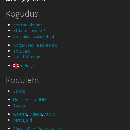
Kogudus
Kes me oleme?
Mida me usume?
Ametlikud seisukohad
Kogudused ja kontaktid
Töötajad
Liidu tööharud
In English
Koduleht
Esileht
Uudised ja artiklid
Teated
Galeriid
,
Videod
,
Audio
Materjalid
Päeva sõna
,
Pastor vastab