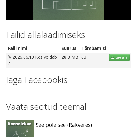
Video
Failid allalaadimiseks
Faili nimi
Suurus
Tõmbamisi
2026.06.13 Kes võidab
28,8 MB
63
Lae alla
?
Jaga Facebookis
Vaata seotud teemal
See pole see (Rakveres)