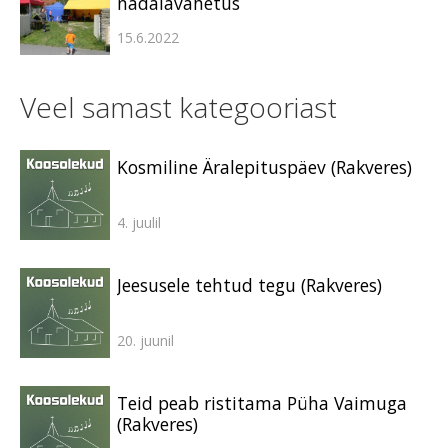
nädalavahetus
15.6.2022
Veel samast kategooriast
Kosmiline Äralepituspäev (Rakveres)
4. juulil
Jeesusele tehtud tegu (Rakveres)
20. juunil
Teid peab ristitama Püha Vaimuga
(Rakveres)