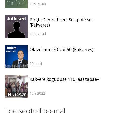
1. augustil
Birgit Diedrichsen: See pole see
(Rakveres)
1. augustil
Olavi Laur: 30 või 60 (Rakveres)
25. juulil
Rakvere koguduse 110. aastapäev
10.9.2022
01:50:38
Loe seotud teemal