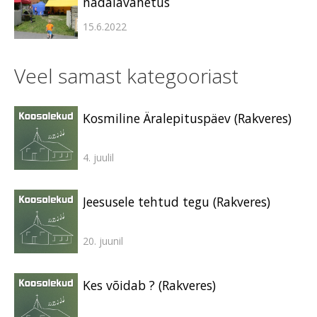
nädalavahetus
15.6.2022
Veel samast kategooriast
Kosmiline Äralepituspäev (Rakveres)
4. juulil
Jeesusele tehtud tegu (Rakveres)
20. juunil
Kes võidab ? (Rakveres)