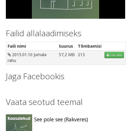
Video
Failid allalaadimiseks
Faili nimi
Suurus
Tõmbamisi
2015.01.10 Jumala
57,2 MB
213
Lae alla
rahu
Jaga Facebookis
Vaata seotud teemal
See pole see (Rakveres)