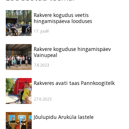
Rakvere kogudus veetis
hingamispäeva looduses
17. juulil
Rakvere koguduse hingamispäev
Vainupeal
7.8.2023
Rakveres avati taas Pannkoogitelk
27.6.2023
Jõulupidu Aruküla lastele