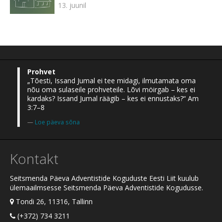
13. juunil
Prohvet
„Tõesti, Issand Jumal ei tee midagi, ilmutamata oma
nõu oma sulaseile prohveteile. Lõvi möirgab – kes ei
kardaks? Issand Jumal räägib – kes ei ennustaks?“ Am
3:7–8
Loe päeva sõna
Kontakt
Seitsmenda Päeva Adventistide Koguduste Eesti Liit kuulub
ülemaailmsesse Seitsmenda Päeva Adventistide Kogudusse.
Tondi 26, 11316, Tallinn
(+372) 734 3211