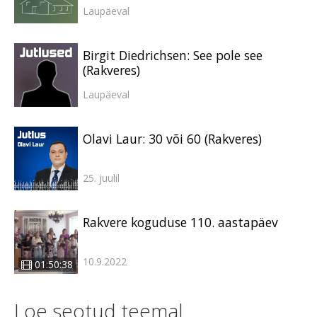
Laupäeval
Birgit Diedrichsen: See pole see
(Rakveres)
Laupäeval
Olavi Laur: 30 või 60 (Rakveres)
25. juulil
Rakvere koguduse 110. aastapäev
10.9.2022
01:50:38
Loe seotud teemal