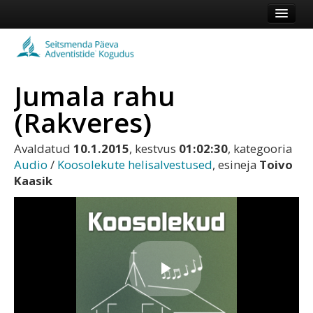
Esileht
Kogudus
Jumala rahu
Koduleht
(Rakveres)
Vaata veel
Avaldatud
10.1.2015
, kestvus
01:02:30
, kategooria
Logi sisse või registreeru
Audio
/
Koosolekute helisalvestused
, esineja
Toivo
Kaasik
Play