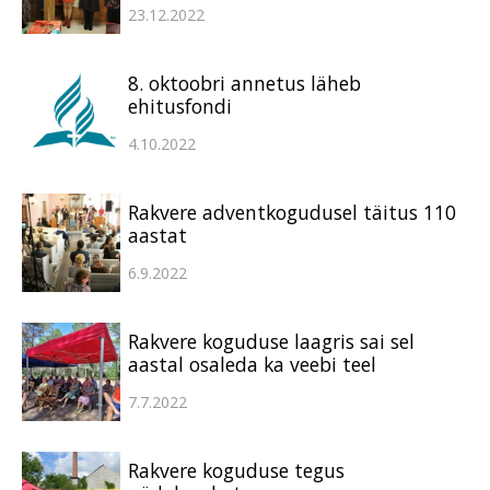
23.12.2022
8. oktoobri annetus läheb
ehitusfondi
4.10.2022
Rakvere adventkogudusel täitus 110
aastat
6.9.2022
Rakvere koguduse laagris sai sel
aastal osaleda ka veebi teel
7.7.2022
Rakvere koguduse tegus