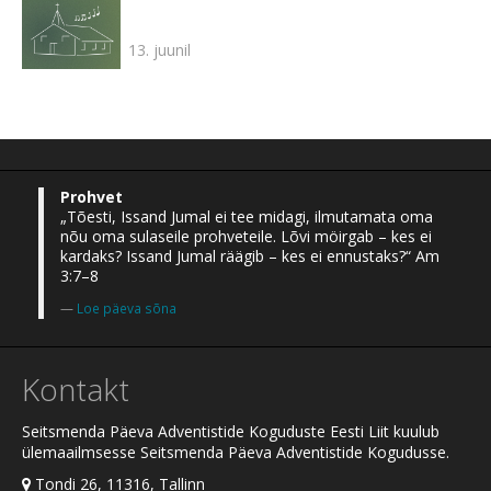
13. juunil
Prohvet
„Tõesti, Issand Jumal ei tee midagi, ilmutamata oma
nõu oma sulaseile prohveteile. Lõvi möirgab – kes ei
kardaks? Issand Jumal räägib – kes ei ennustaks?“ Am
3:7–8
Loe päeva sõna
Kontakt
Seitsmenda Päeva Adventistide Koguduste Eesti Liit kuulub
ülemaailmsesse Seitsmenda Päeva Adventistide Kogudusse.
Tondi 26, 11316, Tallinn