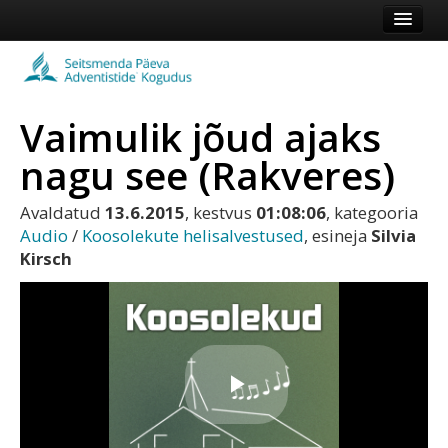
Esileht
Kogudus
Vaimulik jõud ajaks
Koduleht
nagu see (Rakveres)
Vaata veel
Avaldatud
13.6.2015
, kestvus
01:08:06
, kategooria
Logi sisse või registreeru
Audio
/
Koosolekute helisalvestused
, esineja
Silvia
Kirsch
Play