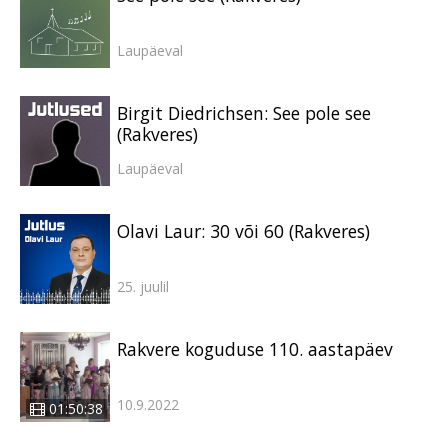
Laupäeval
Birgit Diedrichsen: See pole see
(Rakveres)
Laupäeval
Olavi Laur: 30 või 60 (Rakveres)
25. juulil
Rakvere koguduse 110. aastapäev
10.9.2022
01:50:38