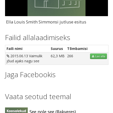
Video
Ella Louis Smith Simmonsi jutluse esitus
Failid allalaadimiseks
Faili nimi
Suurus
Tõmbamisi
2015.06.13 Vaimulik
62,3 MB
266
Lae alla
jõud ajaks nagu see
Jaga Facebookis
Vaata seotud teemal
See pole see (Rakveres)