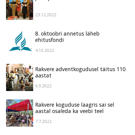
23.12.2022
8. oktoobri annetus läheb
ehitusfondi
4.10.2022
Rakvere adventkogudusel täitus 110
aastat
6.9.2022
Rakvere koguduse laagris sai sel
aastal osaleda ka veebi teel
7.7.2022