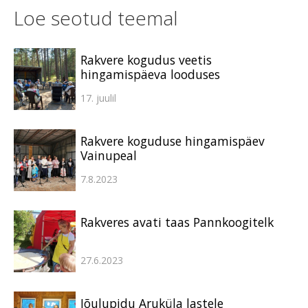
Loe seotud teemal
Rakvere kogudus veetis
hingamispäeva looduses
17. juulil
Rakvere koguduse hingamispäev
Vainupeal
7.8.2023
Rakveres avati taas Pannkoogitelk
27.6.2023
Jõulupidu Aruküla lastele