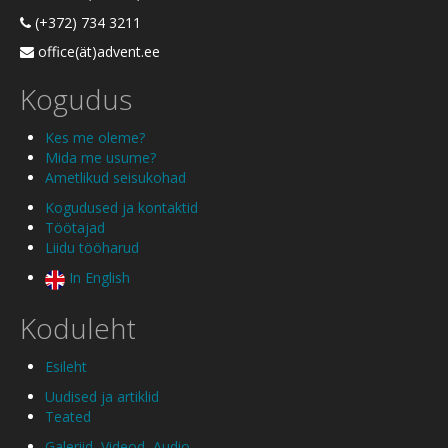
(+372) 734 3211
office(ät)advent.ee
Kogudus
Kes me oleme?
Mida me usume?
Ametlikud seisukohad
Kogudused ja kontaktid
Töötajad
Liidu tööharud
In English
Koduleht
Esileht
Uudised ja artiklid
Teated
Galeriid
,
Videod
,
Audio