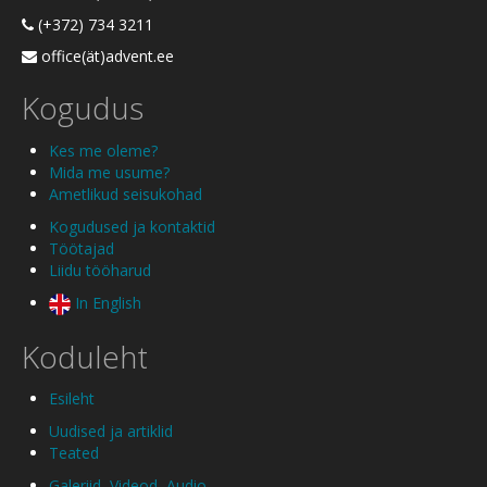
(+372) 734 3211
office(ät)advent.ee
Kogudus
Kes me oleme?
Mida me usume?
Ametlikud seisukohad
Kogudused ja kontaktid
Töötajad
Liidu tööharud
In English
Koduleht
Esileht
Uudised ja artiklid
Teated
Galeriid
,
Videod
,
Audio