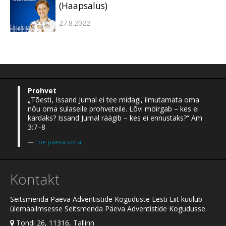
(Haapsalus)
27.8.2022
Prohvet
„Tõesti, Issand Jumal ei tee midagi, ilmutamata oma
nõu oma sulaseile prohveteile. Lõvi möirgab – kes ei
kardaks? Issand Jumal räägib – kes ei ennustaks?“ Am
3:7–8
Loe päeva sõna
Kontakt
Seitsmenda Päeva Adventistide Koguduste Eesti Liit kuulub
ülemaailmsesse Seitsmenda Päeva Adventistide Kogudusse.
Tondi 26, 11316, Tallinn