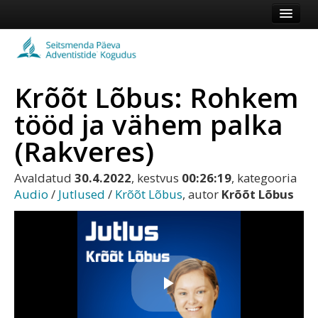
Esileht
Kogudus
Krõõt Lõbus: Rohkem
Koduleht
tööd ja vähem palka
Vaata veel
(Rakveres)
Logi sisse või registreeru
Avaldatud
30.4.2022
, kestvus
00:26:19
, kategooria
Audio
/
Jutlused
/
Krõõt Lõbus
, autor
Krõõt Lõbus
Play