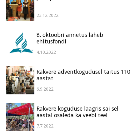
23.12.2022
8. oktoobri annetus läheb
ehitusfondi
4.10.2022
Rakvere adventkogudusel täitus 110
aastat
6.9.2022
Rakvere koguduse laagris sai sel
aastal osaleda ka veebi teel
7.7.2022