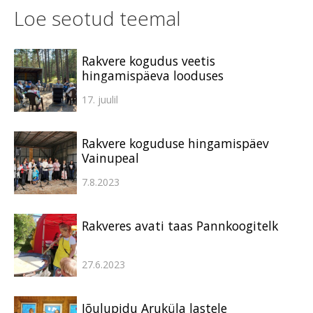
Loe seotud teemal
Rakvere kogudus veetis
hingamispäeva looduses
17. juulil
Rakvere koguduse hingamispäev
Vainupeal
7.8.2023
Rakveres avati taas Pannkoogitelk
27.6.2023
Jõulupidu Aruküla lastele