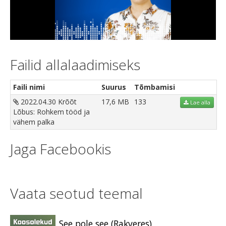
Video
Failid allalaadimiseks
Faili nimi
Suurus
Tõmbamisi
2022.04.30 Krõõt
17,6 MB
133
Lae alla
Lõbus: Rohkem tööd ja
vähem palka
Jaga Facebookis
Vaata seotud teemal
See pole see (Rakveres)