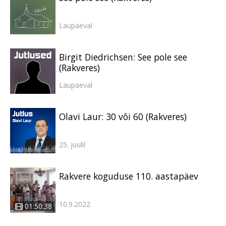
Laupäeval
Birgit Diedrichsen: See pole see
(Rakveres)
Laupäeval
Olavi Laur: 30 või 60 (Rakveres)
25. juulil
Rakvere koguduse 110. aastapäev
10.9.2022
01:50:38