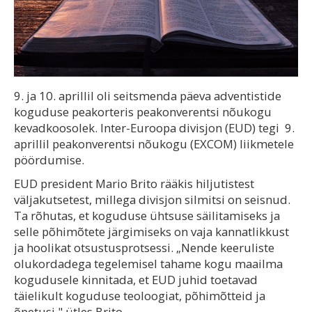
9. ja 10. aprillil oli seitsmenda päeva adventistide
koguduse peakorteris peakonverentsi nõukogu
kevadkoosolek. Inter-Euroopa divisjon (EUD) tegi 9.
aprillil peakonverentsi nõukogu (EXCOM) liikmetele
pöördumise.
EUD president Mario Brito rääkis hiljutistest
väljakutsetest, millega divisjon silmitsi on seisnud.
Ta rõhutas, et koguduse ühtsuse säilitamiseks ja
selle põhimõtete järgimiseks on vaja kannatlikkust
ja hoolikat otsustusprotsessi. „Nende keeruliste
olukordadega tegelemisel tahame kogu maailma
kogudusele kinnitada, et EUD juhid toetavad
täielikult koguduse teoloogiat, põhimõtteid ja
õpetusi," ütles Brito.