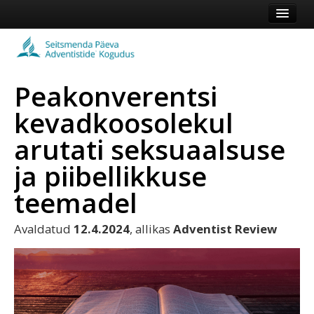
Esileht
Kogudus
Peakonverentsi
Koduleht
kevadkoosolekul
Vaata veel
arutati seksuaalsuse
Logi sisse või registreeru
ja piibellikkuse
teemadel
Avaldatud
12.4.2024
, allikas
Adventist Review