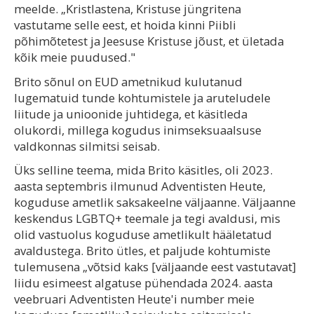
meelde. „Kristlastena, Kristuse jüngritena
vastutame selle eest, et hoida kinni Piibli
põhimõtetest ja Jeesuse Kristuse jõust, et ületada
kõik meie puudused."
Brito sõnul on EUD ametnikud kulutanud
lugematuid tunde kohtumistele ja aruteludele
liitude ja unioonide juhtidega, et käsitleda
olukordi, millega kogudus inimseksuaalsuse
valdkonnas silmitsi seisab.
Üks selline teema, mida Brito käsitles, oli 2023.
aasta septembris ilmunud Adventisten Heute,
koguduse ametlik saksakeelne väljaanne. Väljaanne
keskendus LGBTQ+ teemale ja tegi avaldusi, mis
olid vastuolus koguduse ametlikult hääletatud
avaldustega. Brito ütles, et paljude kohtumiste
tulemusena „võtsid kaks [väljaande eest vastutavat]
liidu esimeest algatuse pühendada 2024. aasta
veebruari Adventisten Heute'i number meie