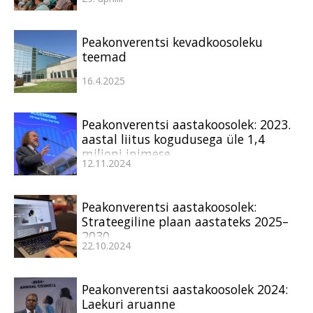
Peakonverentsi kevadkoosoleku
teemad
16.4.2025
Peakonverentsi aastakoosolek: 2023.
aastal liitus kogudusega üle 1,4
miljoni inimese
12.11.2024
Peakonverentsi aastakoosolek:
Strateegiline plaan aastateks 2025–
2030
22.10.2024
Peakonverentsi aastakoosolek 2024:
Laekuri aruanne