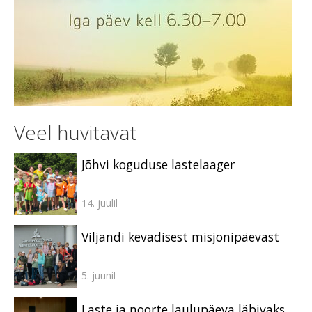
Veel huvitavat
Jõhvi koguduse lastelaager
14. juulil
Viljandi kevadisest misjonipäevast
5. juunil
Laste ja noorte laulupäeva läbivaks