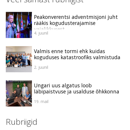
Peakonverentsi adventmisjoni juht
rääkis kogudusterajamise
vajalikkusest
4. juunil
Valmis enne tormi ehk kuidas
koguduses katastroofiks valmistuda
2. juunil
Ungari uus algatus loob
läbipaistvuse ja usalduse õhkkonna
19. mail
Rubriigid