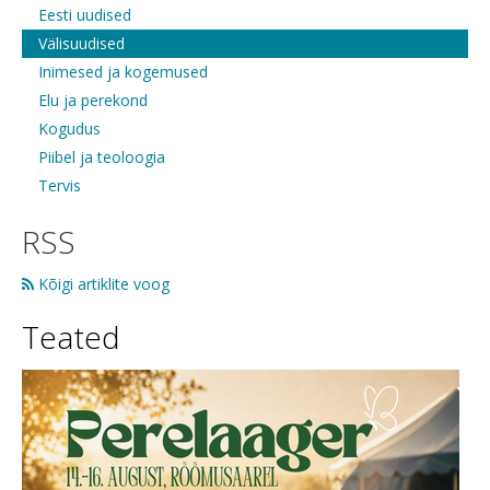
Eesti uudised
Välisuudised
Inimesed ja kogemused
Elu ja perekond
Kogudus
Piibel ja teoloogia
Tervis
RSS
Kõigi artiklite voog
Teated