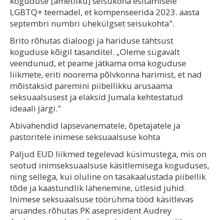
koguduse [ametliku] seisukoha esitamisele
LGBTQ+ teemadel, et kompenseerida 2023. aasta
septembri numbri ühekülgset seisukohta".
Brito rõhutas dialoogi ja hariduse tähtsust
koguduse kõigil tasanditel. „Oleme sügavalt
veendunud, et peame jätkama oma koguduse
liikmete, eriti noorema põlvkonna harimist, et nad
mõistaksid paremini piibellikku arusaama
seksuaalsusest ja elaksid Jumala kehtestatud
ideaali järgi."
Abivahendid lapsevanematele, õpetajatele ja
pastoritele inimese seksuaalsuse kohta
Paljud EUD liikmed tegelevad küsimustega, mis on
seotud inimseksuaalsuse käsitlemisega koguduses,
ning sellega, kui oluline on tasakaalustada piibellik
tõde ja kaastundlik lähenemine, ütlesid juhid.
Inimese seksuaalsuse töörühma tööd käsitlevas
aruandes rõhutas PK asepresident Audrey