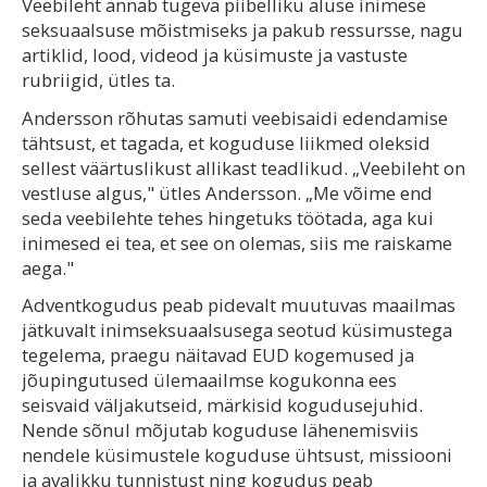
Veebileht annab tugeva piibelliku aluse inimese
seksuaalsuse mõistmiseks ja pakub ressursse, nagu
artiklid, lood, videod ja küsimuste ja vastuste
rubriigid, ütles ta.
Andersson rõhutas samuti veebisaidi edendamise
tähtsust, et tagada, et koguduse liikmed oleksid
sellest väärtuslikust allikast teadlikud. „Veebileht on
vestluse algus," ütles Andersson. „Me võime end
seda veebilehte tehes hingetuks töötada, aga kui
inimesed ei tea, et see on olemas, siis me raiskame
aega."
Adventkogudus peab pidevalt muutuvas maailmas
jätkuvalt inimseksuaalsusega seotud küsimustega
tegelema, praegu näitavad EUD kogemused ja
jõupingutused ülemaailmse kogukonna ees
seisvaid väljakutseid, märkisid kogudusejuhid.
Nende sõnul mõjutab koguduse lähenemisviis
nendele küsimustele koguduse ühtsust, missiooni
ja avalikku tunnistust ning kogudus peab