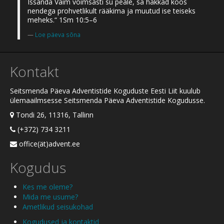
Issanda Vaim võimsasti su peale, sa hakkad koos
nendega prohvetlikult rääkima ja muutud ise teiseks
meheks.“ 1Sm 10:5–6
Loe päeva sõna
Kontakt
Seitsmenda Päeva Adventistide Koguduste Eesti Liit kuulub
ülemaailmsesse Seitsmenda Päeva Adventistide Kogudusse.
Tondi 26, 11316, Tallinn
(+372) 734 3211
office(ät)advent.ee
Kogudus
Kes me oleme?
Mida me usume?
Ametlikud seisukohad
Kogudused ja kontaktid