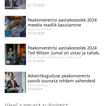
21.10.2024
Peakonverentsi aastakoosolek 2024:
meedia teadlik kasutamine
misjonitööks
16.10.2024
Peakonverentsi aastakoosolek 2024:
Ted Wilson: Jumal on ustav ja tahab,
et meiegi oleksime ustavad
15.10.2024
Adventkoguduse peakonverents
soovib suunata rohkem vahendeid
misjonisse
15.4.2024
Veel samast rubriigist