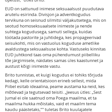
EUD on sattunud inimese seksuaalsust puudutava
arutelu esirinda. Divisjon ja adventkogudus
tervikuna on seisnud silmitsi väljakutsetega, mis on
seotud homoseksuaalsete inimeste ja nende
suhtega kogudusega, samuti sellega, kuidas
töötada pastorite ja juhtidega, kes propageerivad
seisukohti, mis on vastuolus koguduse ametlike
avaldustega seksuaalsuse kohta. Vastuseks kinnitas
EUD juhtkond taas oma pühendumust piibelliku
tõe järgimisele, näidates samas üles kaastunnet ja
austust kõigi inimeste vastu.
Brito tunnistas, et kuigi kogudus ei tohiks tõrjuda
kedagi, kelle orientatsioon erineb sellest, mida
Piibel esitab ideaalina, peame austama ka neid, kes
mõtlevad ja tegutsevad teisiti. „Jeesus ütles: „Sest
Jumal ei ole saatnud oma Poega maailma, et ta
maailma hukka mõistaks, vaid et maailm tema
kaudu päästetaks,“" tuletas Brito kuulajatele