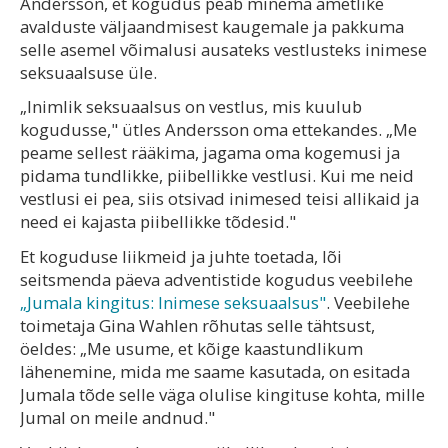
Andersson, et kogudus peab minema ametlike
avalduste väljaandmisest kaugemale ja pakkuma
selle asemel võimalusi ausateks vestlusteks inimese
seksuaalsuse üle.
„Inimlik seksuaalsus on vestlus, mis kuulub
kogudusse," ütles Andersson oma ettekandes. „Me
peame sellest rääkima, jagama oma kogemusi ja
pidama tundlikke, piibellikke vestlusi. Kui me neid
vestlusi ei pea, siis otsivad inimesed teisi allikaid ja
need ei kajasta piibellikke tõdesid."
Et koguduse liikmeid ja juhte toetada, lõi
seitsmenda päeva adventistide kogudus veebilehe
„Jumala kingitus: Inimese seksuaalsus"
. Veebilehe
toimetaja Gina Wahlen rõhutas selle tähtsust,
öeldes: „Me usume, et kõige kaastundlikum
lähenemine, mida me saame kasutada, on esitada
Jumala tõde selle väga olulise kingituse kohta, mille
Jumal on meile andnud."