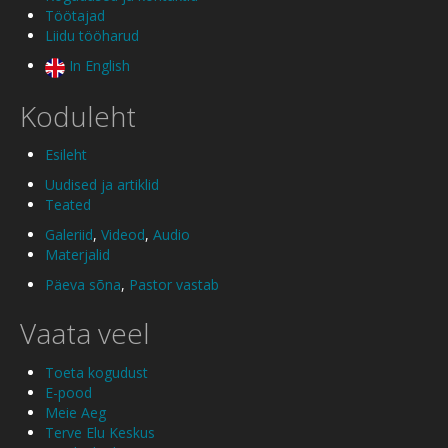
Töötajad
Liidu tööharud
In English
Koduleht
Esileht
Uudised ja artiklid
Teated
Galeriid
,
Videod
,
Audio
Materjalid
Päeva sõna
,
Pastor vastab
Vaata veel
Toeta kogudust
E-pood
Meie Aeg
Terve Elu Keskus