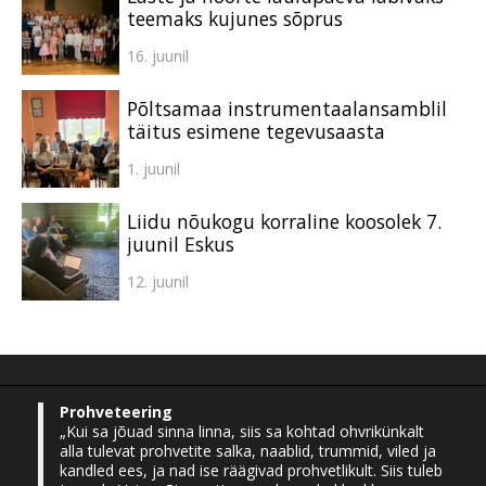
teemaks kujunes sõprus
16. juunil
Põltsamaa instrumentaalansamblil
täitus esimene tegevusaasta
1. juunil
Liidu nõukogu korraline koosolek 7.
juunil Eskus
12. juunil
Prohveteering
„Kui sa jõuad sinna linna, siis sa kohtad ohvrikünkalt
alla tulevat prohvetite salka, naablid, trummid, viled ja
kandled ees, ja nad ise räägivad prohvetlikult. Siis tuleb