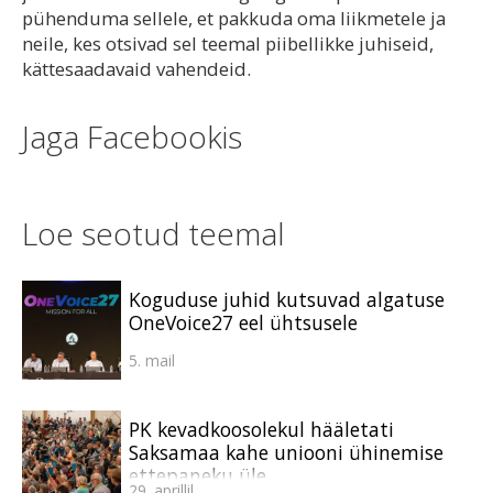
pühenduma sellele, et pakkuda oma liikmetele ja
neile, kes otsivad sel teemal piibellikke juhiseid,
kättesaadavaid vahendeid.
Jaga Facebookis
Loe seotud teemal
Koguduse juhid kutsuvad algatuse
OneVoice27 eel ühtsusele
5. mail
PK kevadkoosolekul hääletati
Saksamaa kahe uniooni ühinemise
ettepaneku üle
29. aprillil