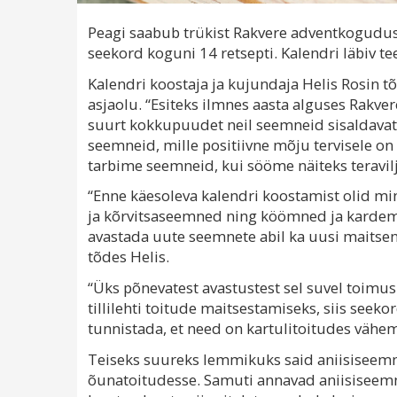
Peagi saabub trükist Rakvere adventkoguduse
seekord koguni 14 retsepti. Kalendri läbiv 
Kalendri koostaja ja kujundaja Helis Rosin t
asjaolu. “Esiteks ilmnes aasta alguses Rakve
suurt kokkupuudet neil seemneid sisaldavate
seemneid, mille positiivne mõju tervisele on t
tarbime seemneid, kui sööme näiteks teravilja
“Enne käesoleva kalendri koostamist olid minu
ja kõrvitsaseemned ning köömned ja kardem
avastada uute seemnete abil ka uusi maitsenü
tõdes Helis.
“Üks põnevatest avastustest sel suvel toimu
tillilehti toitude maitsestamiseks, siis see
tunnistada, et need on kartulitoitudes vähem
Teiseks suureks lemmikuks said aniisiseemne
õunatoitudesse. Samuti annavad aniisiseem