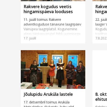
Rakvere kogudus veetis
Rakve
hingamispäeva looduses
hinga
11. juulil toimus Rakvere
22. juu
adventkoguduse tänavune laagripäev
laager V
Vainupea laagriplatsil. Kogunemine
Kogudus
algas täiskasvanutel Piibli uurimisega
tradits
17. juulil
7.8.202
pastor Toivo Kaasiku juhtimisel,
kõnelem
samal ajal rääkis Annely Ka...
Jõulupidu Aruküla lastele
8. ok
ehitu
17. detsembril toimus Aruküla
Metsakirikus jõulupidu, kuhu olid