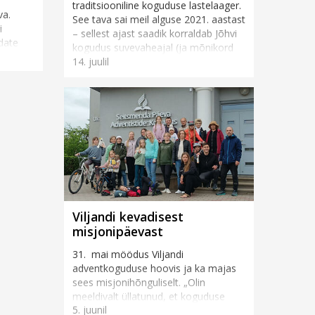
traditsiooniline koguduse lastelaager.
va.
See tava sai meil alguse 2021. aastast
i
– sellest ajast saadik korraldab Jõhvi
date
kogudus suvevaheajal (ja mõnikord
torina
14. juulil
ka muul vahea...
Viljandi kevadisest
misjonipäevast
31. mai möödus Viljandi
adventkoguduse hoovis ja ka majas
sees misjonihõnguliselt. „Olin
meeldivalt üllatunud, et koguduse
5. juunil
rahvas ja ka inimesed tänavalt tõid