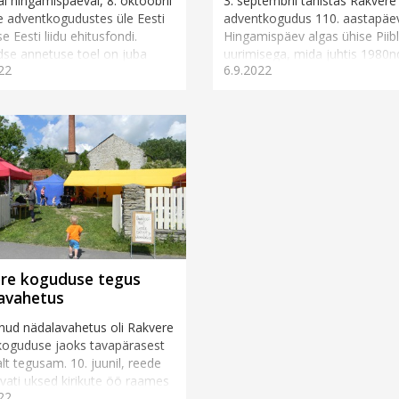
al hingamispäeval, 8. oktoobril
3. septembril tähistas Rakvere
 adventkogudustes üle Eesti
adventkogudus 110. aastapäe
e Eesti liidu ehitusfondi.
Hingamispäev algas ühise Piibl
se annetuse toel on juba
uurimisega, mida juhtis 1980n
22
6.9.2022
tud Rakvere kiriku II korrusel
alguses Rakvere kogudust pas
ter, ...
teeninud Rein K&a...
re koguduse tegus
avahetus
ud nädalavahetus oli Rakvere
koguduse jaoks tavapärasest
lt tegusam. 10. juunil, reede
avati uksed kirikute öö raames
22
kes...