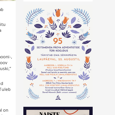
ab
itu
a
mooni-,
soov
uski,”
id
 Tuleb
l on