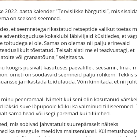
 2022. aasta kalender “Tervislikke hõrgutisi”, mis sisald
teema on seekord seemned.
õdes, et seemnetega rikastatud retseptide valikut toetas m
re adventkoguduse kokaklubi läbiviijaid küsitledes, et väg
 toitudega ei ole. Samas on olemas nii palju erinevaid
eaduslikult tõestatud. Teisalt alati me ei teadvustagi, et
toite või granaatõuna,” selgitas ta.
 köögis püsivalt kasutuses päevalille-, seesami-, lina-, 
on, ometi on söödavaid seemneid palju rohkem. Tekkis 
ansse ja rikastada toidulauda. Võin kinnitada, et nii juht
s minu peenramaal. Nimelt kui seni olin kasutanud värske
kord läksid suve lõpupoole käiku ka valminud tilliseemned.
alt sama head või isegi paremad kui tillilehed.
d, mis sobivad jahvatatult suurepäraselt näiteks
ned ka teesegule meeldiva maitsenüansi. Külmetushooaja