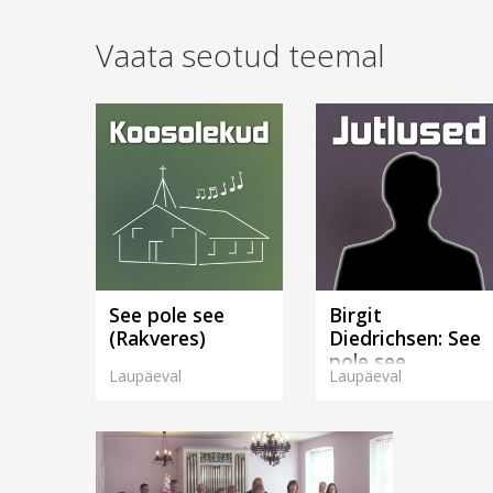
Vaata seotud teemal
See pole see
Birgit
(Rakveres)
Diedrichsen: See
pole see
Laupäeval
Laupäeval
(Rakveres)