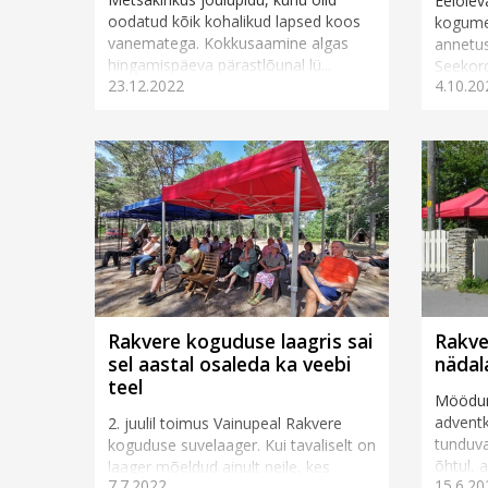
Eelolev
oodatud kõik kohalikud lapsed koos
kogume
vanematega. Kokkusaamine algas
annetus
hingamispäeva pärastlõunal lü...
Seekord
23.12.2022
4.10.20
remondi
asuv kor
Rakvere koguduse laagris sai
Rakve
sel aastal osaleda ka veebi
nädal
teel
Möödun
advent
2. juulil toimus Vainupeal Rakvere
tunduva
koguduse suvelaager. Kui tavaliselt on
õhtul, 
laager mõeldud ainult neile, kes
7.7.2022
15.6.20
kõigile, 