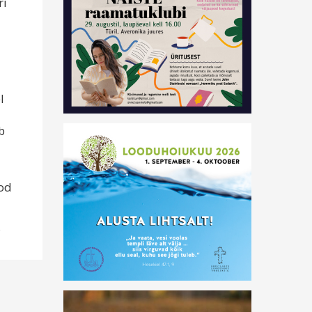
ri
2
l
b
tod
s