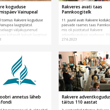
re koguduse
Rakveres avati taas
mispäev Vainupeal
Pannkoogitelk
lil toimus Rakvere koguduse
11. juunil avati Rakvere koduk
ainupea laagriplatsil.
päevade raames taas Pannkoo
elaagri väljakujunenud
mis oli püstitatud Rakvere
iooni kohaselt kutsuti laagrisse
adventkoguduse sisehoovi. Eh
3
27.6.2023
a külaliskõneleja, kelleks tä...
tegevustik toimus õues, olid k
kogudusehoone u...
toobri annetus läheb
Rakvere adventkogudu
sfondi
täitus 110 aastat