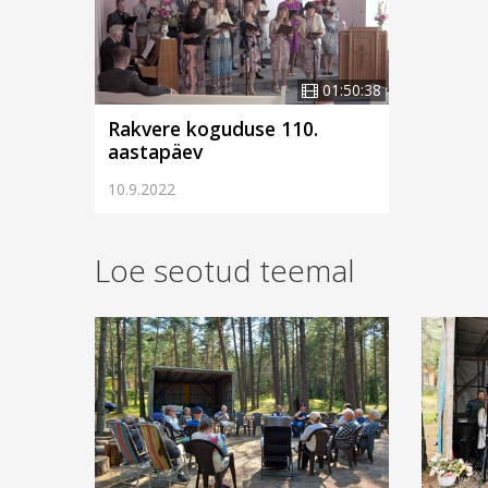
01:50:38
Rakvere koguduse 110.
aastapäev
10.9.2022
Loe seotud teemal