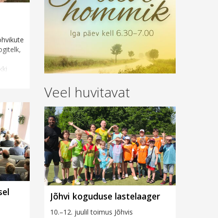
ohvikute
gitelk,
kki
a
Veel huvitavat
sel
Jõhvi koguduse lastelaager
10.–12. juulil toimus Jõhvis