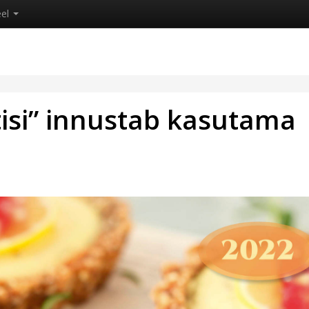
eel
tisi” innustab kasutama