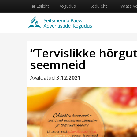
Esileht
Kogudus
Koduleht
Vaata v
“Tervislikke hõrgu
seemneid
Avaldatud
3.12.2021