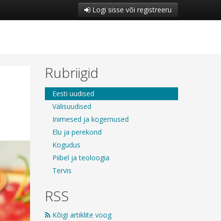
Logi sisse või registreeru
Rubriigid
Eesti uudised
Välisuudised
Inimesed ja kogemused
Elu ja perekond
Kogudus
Piibel ja teoloogia
Tervis
RSS
Kõigi artiklite voog