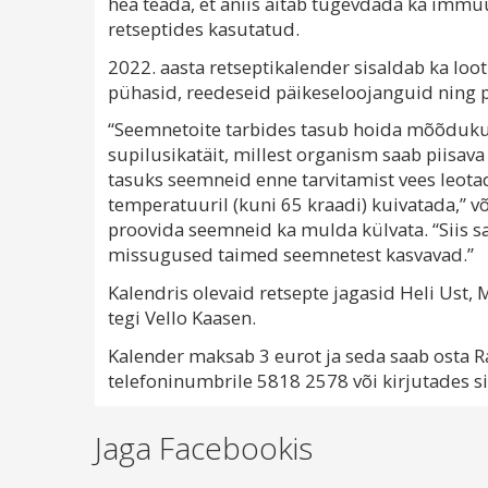
hea teada, et aniis aitab tugevdada ka immuu
retseptides kasutatud.
2022. aasta retseptikalender sisaldab ka lootu
pühasid, reedeseid päikeseloojanguid ning 
“Seemnetoite tarbides tasub hoida mõõdukus
supilusikatäit, millest organism saab piisa
tasuks seemneid enne tarvitamist vees leotada
temperatuuril (kuni 65 kraadi) kuivatada,” võ
proovida seemneid ka mulda külvata. “Siis sa
missugused taimed seemnetest kasvavad.”
Kalendris olevaid retsepte jagasid Heli Ust, M
tegi Vello Kaasen.
Kalender maksab 3 eurot ja seda saab osta R
telefoninumbrile 5818 2578 või kirjutades si
Jaga Facebookis