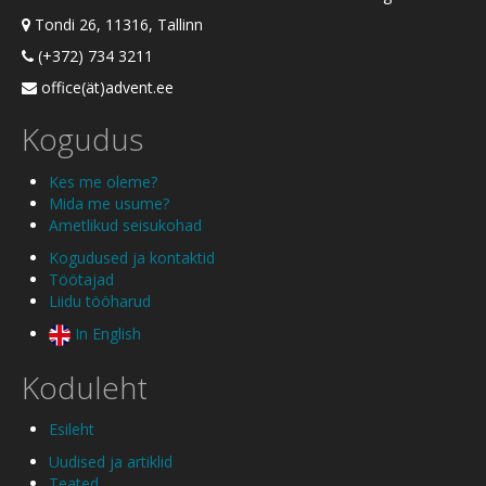
Tondi 26, 11316, Tallinn
(+372) 734 3211
office(ät)advent.ee
Kogudus
Kes me oleme?
Mida me usume?
Ametlikud seisukohad
Kogudused ja kontaktid
Töötajad
Liidu tööharud
In English
Koduleht
Esileht
Uudised ja artiklid
Teated