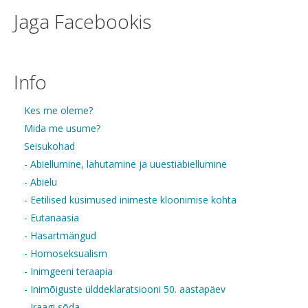
Jaga Facebookis
Info
Kes me oleme?
Mida me usume?
Seisukohad
- Abiellumine, lahutamine ja uuestiabiellumine
- Abielu
- Eetilised küsimused inimeste kloonimise kohta
- Eutanaasia
- Hasartmängud
- Homoseksualism
- Inimgeeni teraapia
- Inimõiguste ülddeklaratsiooni 50. aastapäev
- Iraagi sõda