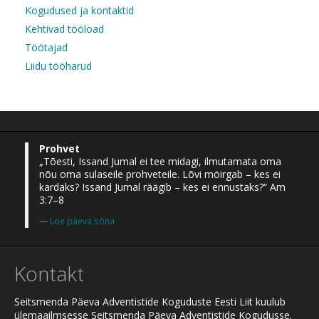
Kogudused ja kontaktid
Kehtivad tööload
Töötajad
Liidu tööharud
Prohvet
„Tõesti, Issand Jumal ei tee midagi, ilmutamata oma
nõu oma sulaseile prohveteile. Lõvi möirgab – kes ei
kardaks? Issand Jumal räägib – kes ei ennustaks?“ Am
3:7–8
Loe päeva sõna
Kontakt
Seitsmenda Päeva Adventistide Koguduste Eesti Liit kuulub
ülemaailmsesse Seitsmenda Päeva Adventistide Kogudusse.