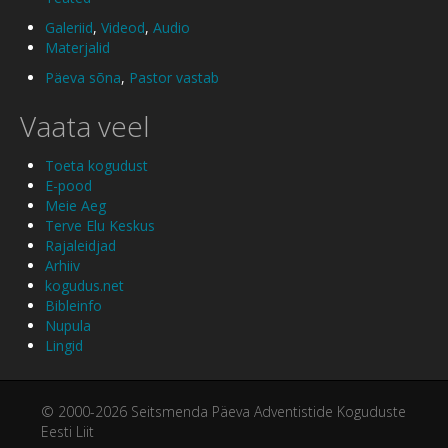
Galeriid
,
Videod
,
Audio
Materjalid
Päeva sõna
,
Pastor vastab
Vaata veel
Toeta kogudust
E-pood
Meie Aeg
Terve Elu Keskus
Rajaleidjad
Arhiiv
kogudus.net
Bibleinfo
Nupula
Lingid
© 2000-2026 Seitsmenda Päeva Adventistide Koguduste
Eesti Liit