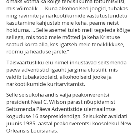
omaks võtma ka kõige tervislikuma toitumisviisi,
mis võimalik. ... Kuna alkohoolsed joogid, tubakas
ning ravimite ja narkootikumide vastutustundetu
kasutamine kahjustab meie keha, peame neist
hoiduma. ... Selle asemel tuleb meil tegeleda kõige
sellega, mis toob meie mõtted ja keha Kristuse
seatud korra alla, kes igatseb meie terviklikkuse,
rõõmu ja headuse järele.“
Täisväärtusliku elu nimel innustavad seitsmenda
päeva adventistid igaüht järgima elustiili, mis
väldib tubakatooteid, alkohoolseid jooke ja
narkootikumide kuritarvitamist.
Selle seisukoha andis välja peakonverentsi
president Neal C. Wilson pärast nõupidamist
Seitsmenda Päeva Adventistide ülemaailmse
koguduse 16 asepresidendiga. Seisukoht avaldati
juunis 1985. aastal peakonverentsi koosolekul New
Orleansis Louisianas.