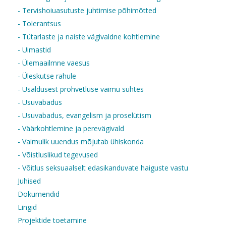
- Tervishoiuasutuste juhtimise põhimõtted
- Tolerantsus
- Tütarlaste ja naiste vägivaldne kohtlemine
- Uimastid
- Ülemaailmne vaesus
- Üleskutse rahule
- Usaldusest prohvetluse vaimu suhtes
- Usuvabadus
- Usuvabadus, evangelism ja proselütism
- Väärkohtlemine ja perevägivald
- Vaimulik uuendus mõjutab ühiskonda
- Võistluslikud tegevused
- Võitlus seksuaalselt edasikanduvate haiguste vastu
Juhised
Dokumendid
Lingid
Projektide toetamine