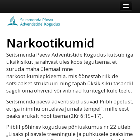
Esileht
Kogudus
Narkootikumid
Koduleht
Vaata veel
Seitsmenda Päeva Adventistide Kogudus kutsub iga
üksikisikut ja rahvast üles koos tegutsema, et
suruda maha ülemaailmne
Logi sisse või registreeru
narkootikumiepideemia, mis õõnestab riikide
sotsiaalset struktuuri ning tapab üksikisiku tasandil
sageli oma ohvreid või viib nad kuritegelikule teele.
Seitsmenda päeva adventistid usuvad Piibli õpetust,
et iga inimihu on „elava Jumala tempel“, mille eest
peaks arukalt hoolitsema (2Kr 6:15–17).
Piiblil põhinev koguduse põhiuskumus nr 22 ütleb:
„Lisaks piisavale treeningule ja puhkusele peaksime