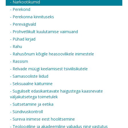
- Narkootikumid
- Perekond
- Perekonna kinnituseks
- Perevägivald
- Prohvetlikult kuulutamise vaimuand
- Pühad kirjad
- Rahu
- Rahusõnum kõigile heasoovlikele inimestele
- Rassism
- Relvade müügi keelamisest tsiviilisikutele
- Samasooliste liidud
- Seksuaalne käitumine
- Suguliselt edasikantavate haigustega kaasnevate
väljakutsetega toimetulek
- Suitsetamine ja eetika
- Sündivuskontroll
- Sureva inimese eest hoolitsemine
- Teoloogiline ja akadeemiline vabadus ning vastutus