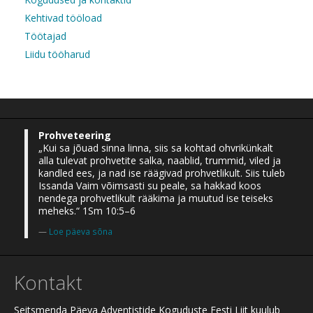
Kehtivad tööload
Töötajad
Liidu tööharud
Prohveteering
„Kui sa jõuad sinna linna, siis sa kohtad ohvrikünkalt
alla tulevat prohvetite salka, naablid, trummid, viled ja
kandled ees, ja nad ise räägivad prohvetlikult. Siis tuleb
Issanda Vaim võimsasti su peale, sa hakkad koos
nendega prohvetlikult rääkima ja muutud ise teiseks
meheks.“ 1Sm 10:5–6
Loe päeva sõna
Kontakt
Seitsmenda Päeva Adventistide Koguduste Eesti Liit kuulub