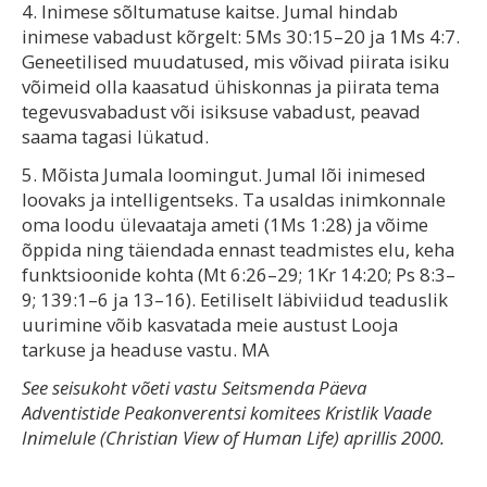
4. Inimese sõltumatuse kaitse. Jumal hindab
inimese vabadust kõrgelt: 5Ms 30:15–20 ja 1Ms 4:7.
Geneetilised muudatused, mis võivad piirata isiku
võimeid olla kaasatud ühiskonnas ja piirata tema
tegevusvabadust või isiksuse vabadust, peavad
saama tagasi lükatud.
5. Mõista Jumala loomingut. Jumal lõi inimesed
loovaks ja intelligentseks. Ta usaldas inimkonnale
oma loodu ülevaataja ameti (1Ms 1:28) ja võime
õppida ning täiendada ennast teadmistes elu, keha
funktsioonide kohta (Mt 6:26–29; 1Kr 14:20; Ps 8:3–
9; 139:1–6 ja 13–16). Eetiliselt läbiviidud teaduslik
uurimine võib kasvatada meie austust Looja
tarkuse ja headuse vastu. MA
See seisukoht võeti vastu Seitsmenda Päeva
Adventistide Peakonverentsi komitees Kristlik Vaade
Inimelule (Christian View of Human Life) aprillis 2000.