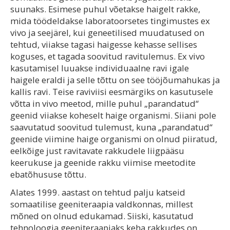
suunaks. Esimese puhul võetakse haigelt rakke,
mida töödeldakse laboratoorsetes tingimustes ex
vivo ja seejärel, kui geneetilised muudatused on
tehtud, viiakse tagasi haigesse kehasse sellises
koguses, et tagada soovitud ravitulemus. Ex vivo
kasutamisel luuakse individuaalne ravi igale
haigele eraldi ja selle tõttu on see tööjõumahukas ja
kallis ravi. Teise raviviisi eesmärgiks on kasutusele
võtta in vivo meetod, mille puhul „parandatud“
geenid viiakse koheselt haige organismi. Siiani pole
saavutatud soovitud tulemust, kuna „parandatud“
geenide viimine haige organismi on olnud piiratud,
eelkõige just ravitavate rakkudele liigpääsu
keerukuse ja geenide rakku viimise meetodite
ebatõhususe tõttu.
Alates 1999. aastast on tehtud palju katseid
somaatilise geeniteraapia valdkonnas, millest
mõned on olnud edukamad. Siiski, kasutatud
tehnoloogia geeniteraapiaks keha rakkudes on