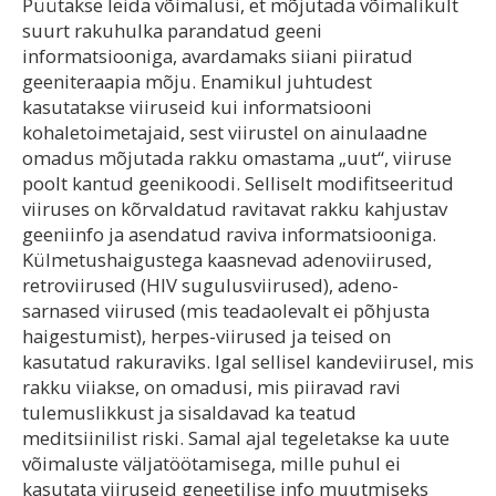
Püütakse leida võimalusi, et mõjutada võimalikult
suurt rakuhulka parandatud geeni
informatsiooniga, avardamaks siiani piiratud
geeniteraapia mõju. Enamikul juhtudest
kasutatakse viiruseid kui informatsiooni
kohaletoimetajaid, sest viirustel on ainulaadne
omadus mõjutada rakku omastama „uut“, viiruse
poolt kantud geenikoodi. Selliselt modifitseeritud
viiruses on kõrvaldatud ravitavat rakku kahjustav
geeniinfo ja asendatud raviva informatsiooniga.
Külmetushaigustega kaasnevad adenoviirused,
retroviirused (HIV sugulusviirused), adeno-
sarnased viirused (mis teadaolevalt ei põhjusta
haigestumist), herpes-viirused ja teised on
kasutatud rakuraviks. Igal sellisel kandeviirusel, mis
rakku viiakse, on omadusi, mis piiravad ravi
tulemuslikkust ja sisaldavad ka teatud
meditsiinilist riski. Samal ajal tegeletakse ka uute
võimaluste väljatöötamisega, mille puhul ei
kasutata viiruseid geneetilise info muutmiseks