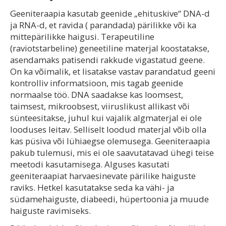
Geeniteraapia kasutab geenide „ehituskive“ DNA-d
ja RNA-d, et ravida ( parandada) pärilikke või ka
mittepärilikke haigusi. Terapeutiline
(raviotstarbeline) geneetiline materjal koostatakse,
asendamaks patisendi rakkude vigastatud geene.
On ka võimalik, et lisatakse vastav parandatud geeni
kontrolliv informatsioon, mis tagab geenide
normaalse töö. DNA saadakse kas loomsest,
taimsest, mikroobsest, viiruslikust allikast või
sünteesitakse, juhul kui vajalik algmaterjal ei ole
looduses leitav. Selliselt loodud materjal võib olla
kas püsiva või lühiaegse olemusega. Geeniteraapia
pakub tulemusi, mis ei ole saavutatavad ühegi teise
meetodi kasutamisega. Alguses kasutati
geeniteraapiat harvaesinevate pärilike haiguste
raviks. Hetkel kasutatakse seda ka vähi- ja
südamehaiguste, diabeedi, hüpertoonia ja muude
haiguste ravimiseks.