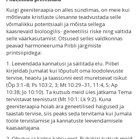
Kuigi geeniteraapia on alles sündimas, on meie kui
mõtlevate kristlaste ülesanne teadvustada selle
võimalikku potentsiaali ja mõista sellega
kaasnevaid bioloogilis- geneetilisi riske ning vältida
selle väärkasutamist. Otsused selles valdkonnas
peavad harmoneeruma Piibli järgmiste
printsiipidega:
1. Leevendada kannatusi ja säilitada elu. Piibel
kirjeldab Jumalat kui lõputult oma loodolevuste
tervise, heaolu ja taassünni eest muretsevat isikut
(Õp 3:1–8; Ps 103:2, 3; Mt 10:29–31, 11:4, 5; Ap
10:38; Jo 10:10). Ta kutsub meid üles jätkama Tema
tervistavat teenistust (Mt 10:1: Lk 9:2). Kuna
geeniteraapia hoiab ära geneetilised haigused ja
taastab tervise, siis peaks seda tervitama kui Jumala
tööle tervistamise ja kannatuste leevendamisele
kaasaaitajana.
2. Ohutus ja kaitse kahju eest. Pühakiri kutsub meid