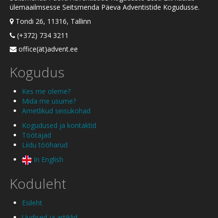
ülemaailmsesse Seitsmenda Päeva Adventistide Kogudusse.
Tondi 26, 11316, Tallinn
(+372) 734 3211
office(ät)advent.ee
Kogudus
Kes me oleme?
Mida me usume?
Ametlikud seisukohad
Kogudused ja kontaktid
Töötajad
Liidu tööharud
In English
Koduleht
Esileht
Uudised ja artiklid