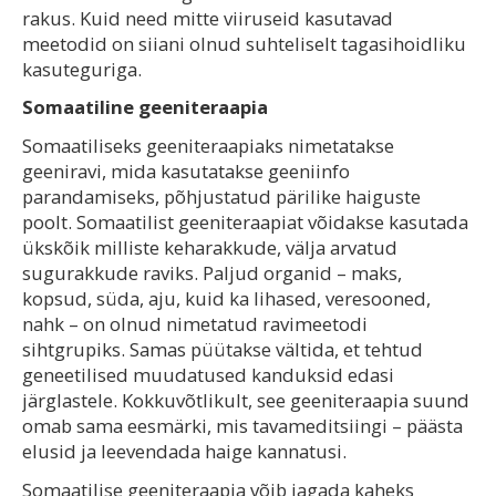
rakus. Kuid need mitte viiruseid kasutavad
meetodid on siiani olnud suhteliselt tagasihoidliku
kasuteguriga.
Somaatiline geeniteraapia
Somaatiliseks geeniteraapiaks nimetatakse
geeniravi, mida kasutatakse geeniinfo
parandamiseks, põhjustatud pärilike haiguste
poolt. Somaatilist geeniteraapiat võidakse kasutada
ükskõik milliste keharakkude, välja arvatud
sugurakkude raviks. Paljud organid – maks,
kopsud, süda, aju, kuid ka lihased, veresooned,
nahk – on olnud nimetatud ravimeetodi
sihtgrupiks. Samas püütakse vältida, et tehtud
geneetilised muudatused kanduksid edasi
järglastele. Kokkuvõtlikult, see geeniteraapia suund
omab sama eesmärki, mis tavameditsiingi – päästa
elusid ja leevendada haige kannatusi.
Somaatilise geeniteraapia võib jagada kaheks