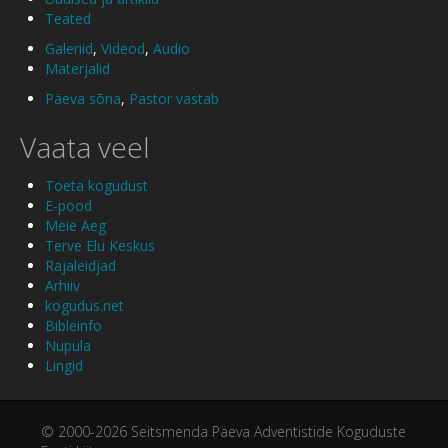
Teated
Galeriid
,
Videod
,
Audio
Materjalid
Päeva sõna
,
Pastor vastab
Vaata veel
Toeta kogudust
E-pood
Meie Aeg
Terve Elu Keskus
Rajaleidjad
Arhiiv
kogudus.net
Bibleinfo
Nupula
Lingid
© 2000-2026 Seitsmenda Päeva Adventistide Koguduste