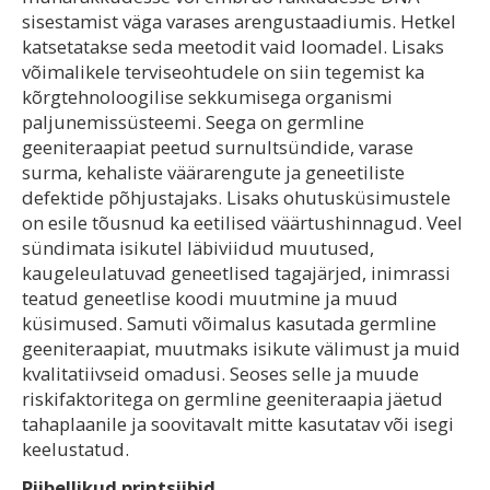
sisestamist väga varases arengustaadiumis. Hetkel
katsetatakse seda meetodit vaid loomadel. Lisaks
võimalikele terviseohtudele on siin tegemist ka
kõrgtehnoloogilise sekkumisega organismi
paljunemissüsteemi. Seega on germline
geeniteraapiat peetud surnultsündide, varase
surma, kehaliste väärarengute ja geneetiliste
defektide põhjustajaks. Lisaks ohutusküsimustele
on esile tõusnud ka eetilised väärtushinnagud. Veel
sündimata isikutel läbiviidud muutused,
kaugeleulatuvad geneetlised tagajärjed, inimrassi
teatud geneetlise koodi muutmine ja muud
küsimused. Samuti võimalus kasutada germline
geeniteraapiat, muutmaks isikute välimust ja muid
kvalitatiivseid omadusi. Seoses selle ja muude
riskifaktoritega on germline geeniteraapia jäetud
tahaplaanile ja soovitavalt mitte kasutatav või isegi
keelustatud.
Piibellikud printsiibid