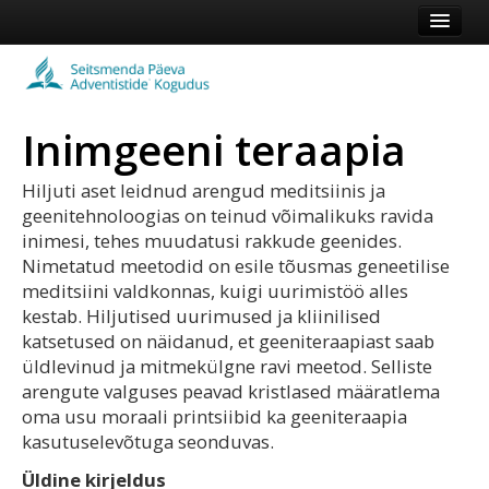
Esileht
Kogudus
Inimgeeni teraapia
Koduleht
Vaata veel
Hiljuti aset leidnud arengud meditsiinis ja
geenitehnoloogias on teinud võimalikuks ravida
inimesi, tehes muudatusi rakkude geenides.
Logi sisse või registreeru
Nimetatud meetodid on esile tõusmas geneetilise
meditsiini valdkonnas, kuigi uurimistöö alles
kestab. Hiljutised uurimused ja kliinilised
katsetused on näidanud, et geeniteraapiast saab
üldlevinud ja mitmekülgne ravi meetod. Selliste
arengute valguses peavad kristlased määratlema
oma usu moraali printsiibid ka geeniteraapia
kasutuselevõtuga seonduvas.
Üldine kirjeldus