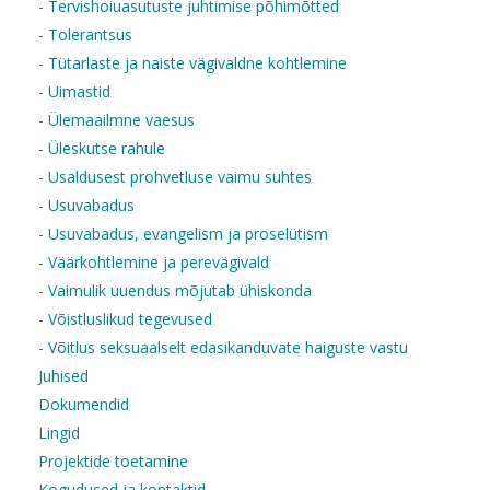
- Tervishoiuasutuste juhtimise põhimõtted
- Tolerantsus
- Tütarlaste ja naiste vägivaldne kohtlemine
- Uimastid
- Ülemaailmne vaesus
- Üleskutse rahule
- Usaldusest prohvetluse vaimu suhtes
- Usuvabadus
- Usuvabadus, evangelism ja proselütism
- Väärkohtlemine ja perevägivald
- Vaimulik uuendus mõjutab ühiskonda
- Võistluslikud tegevused
- Võitlus seksuaalselt edasikanduvate haiguste vastu
Juhised
Dokumendid
Lingid
Projektide toetamine
Kogudused ja kontaktid