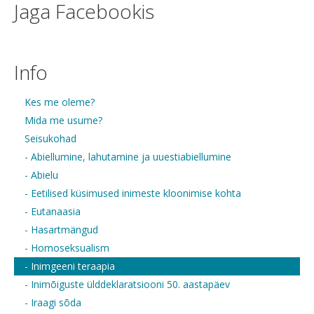
Jaga Facebookis
Info
Kes me oleme?
Mida me usume?
Seisukohad
- Abiellumine, lahutamine ja uuestiabiellumine
- Abielu
- Eetilised küsimused inimeste kloonimise kohta
- Eutanaasia
- Hasartmängud
- Homoseksualism
- Inimgeeni teraapia
- Inimõiguste ülddeklaratsiooni 50. aastapäev
- Iraagi sõda