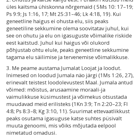
üles kaitsma ühiskonna nõrgemaid ( 5Ms 10: 17–19;
Ps 9:9; Js 1:16, 17; Mt 25:31–46; Lk 4:18, 19). Kui
geneetline haigus ei ohusta elu, siis peaks
geneetiline sekkumine olema soovitatav juhul, kui
see on ohutu ja elu on igasuguste võimalike riskide
eest kaitstud. Juhul kui haigus või olukord
põhjustab ohtu elule, peaks geneetline sekkumine
tagama elu säilimise ja tervenemise võimalikkuse.
3. Me peame austama Jumalat Loojat ja loodut.
Inimesed on loodud Jumala näo järgi (1Ms 1:26, 27),
erinevalt teistest loodolevustest Maal. Jumala antud
võimed: mõistus, arusaamine moraali-ja
vaimulikkuse küsimustest ja võimekus otsustada
muudavad meid erilisteks (1Kn 3:9; Tn 2:20–23; Fl
4:8; Ps 8:3–8; Kg 3:10, 11). Suurimat ettevaatlikkust
peaks osutama igasuguse katse suhtes püsivalt
muuta genoomi, mis võiks mõjutada eelpool
nimetatud omadusi.