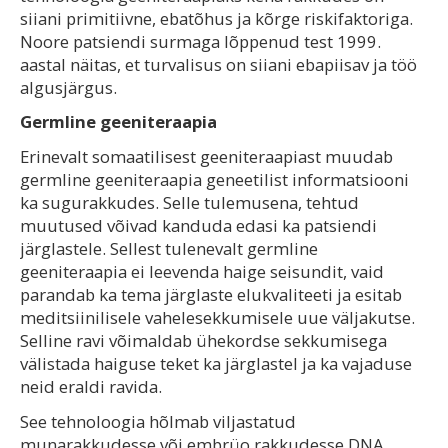
siiani primitiivne, ebatõhus ja kõrge riskifaktoriga.
Noore patsiendi surmaga lõppenud test 1999.
aastal näitas, et turvalisus on siiani ebapiisav ja töö
algusjärgus.
Germline geeniteraapia
Erinevalt somaatilisest geeniteraapiast muudab
germline geeniteraapia geneetilist informatsiooni
ka sugurakkudes. Selle tulemusena, tehtud
muutused võivad kanduda edasi ka patsiendi
järglastele. Sellest tulenevalt germline
geeniteraapia ei leevenda haige seisundit, vaid
parandab ka tema järglaste elukvaliteeti ja esitab
meditsiinilisele vahelesekkumisele uue väljakutse.
Selline ravi võimaldab ühekordse sekkumisega
välistada haiguse teket ka järglastel ja ka vajaduse
neid eraldi ravida.
See tehnoloogia hõlmab viljastatud
munarakkudesse või embrüo rakkudesse DNA