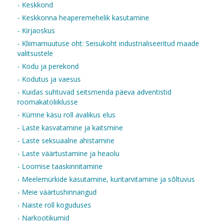
- Keskkond
- Keskkonna heaperemehelik kasutamine
- Kirjaoskus
- Kliimamuutuse oht: Seisukoht industrialiseeritud maade
valitsustele
- Kodu ja perekond
- Kodutus ja vaesus
- Kuidas suhtuvad seitsmenda päeva adventistid
roomakatoliiklusse
- Kümne käsu roll avalikus elus
- Laste kasvatamine ja kaitsmine
- Laste seksuaalne ahistamine
- Laste väärtustamine ja heaolu
- Loomise taaskinnitamine
- Meelemürkide kasutamine, kuritarvitamine ja sõltuvus
- Meie väärtushinnangud
- Naiste roll koguduses
- Narkootikumid