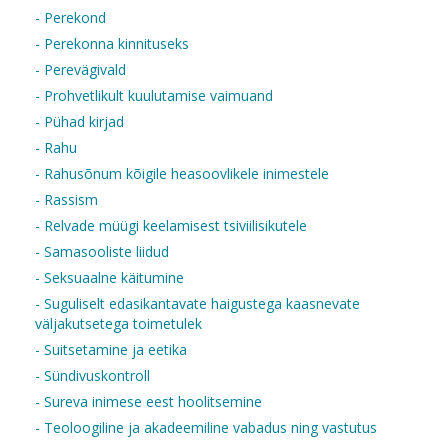
- Perekond
- Perekonna kinnituseks
- Perevägivald
- Prohvetlikult kuulutamise vaimuand
- Pühad kirjad
- Rahu
- Rahusõnum kõigile heasoovlikele inimestele
- Rassism
- Relvade müügi keelamisest tsiviilisikutele
- Samasooliste liidud
- Seksuaalne käitumine
- Suguliselt edasikantavate haigustega kaasnevate
väljakutsetega toimetulek
- Suitsetamine ja eetika
- Sündivuskontroll
- Sureva inimese eest hoolitsemine
- Teoloogiline ja akadeemiline vabadus ning vastutus