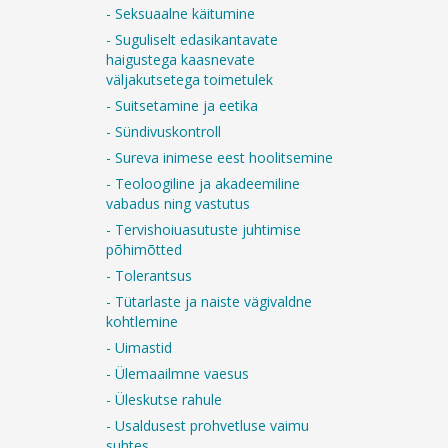
- Seksuaalne käitumine
- Suguliselt edasikantavate
haigustega kaasnevate
väljakutsetega toimetulek
- Suitsetamine ja eetika
- Sündivuskontroll
- Sureva inimese eest hoolitsemine
- Teoloogiline ja akadeemiline
vabadus ning vastutus
- Tervishoiuasutuste juhtimise
põhimõtted
- Tolerantsus
- Tütarlaste ja naiste vägivaldne
kohtlemine
- Uimastid
- Ülemaailmne vaesus
- Üleskutse rahule
- Usaldusest prohvetluse vaimu
suhtes