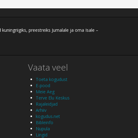
ningriigiks, preestreiks Jumalale ja oma Isale –
Vaata veel
Toeta kogudust
E-pood
Meie Aeg
Terve Elu Keskus
Rajaleidjad
Arhiiv
kogudus.net
Bibleinfo
Nupula
Lingid