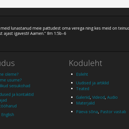
eid lunastanud meie pattudest oma verega ning kes meid on teinud ku
t ajast igavesti! Aamen.“ Ilm 1:5b–6
udus
Koduleht
me oleme?
Esileht
 me usume?
Uudised ja artiklid
ikud seisukohad
Teated
used ja kontaktid
Galeriid
,
Videod
,
Audio
ajad
Materjalid
 tööharud
Päeva sõna
,
Pastor vastab
 English