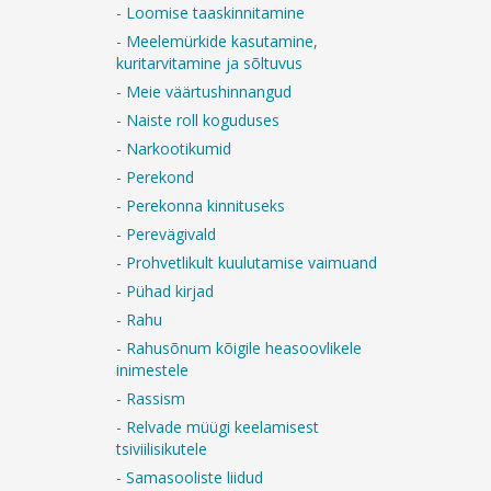
- Loomise taaskinnitamine
- Meelemürkide kasutamine,
kuritarvitamine ja sõltuvus
- Meie väärtushinnangud
- Naiste roll koguduses
- Narkootikumid
- Perekond
- Perekonna kinnituseks
- Perevägivald
- Prohvetlikult kuulutamise vaimuand
- Pühad kirjad
- Rahu
- Rahusõnum kõigile heasoovlikele
inimestele
- Rassism
- Relvade müügi keelamisest
tsiviilisikutele
- Samasooliste liidud