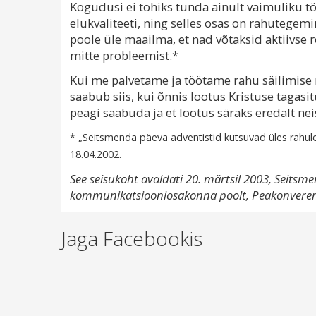
Kogudusi ei tohiks tunda ainult vaimuliku t
elukvaliteeti, ning selles osas on rahutegem
poole üle maailma, et nad võtaksid aktiivse r
mitte probleemist.*
Kui me palvetame ja töötame rahu säilimise n
saabub siis, kui õnnis lootus Kristuse tagasi
peagi saabuda ja et lootus säraks eredalt ne
* „Seitsmenda päeva adventistid kutsuvad üles rahul
18.04.2002.
See seisukoht avaldati 20. märtsil 2003, Seits
kommunikatsiooniosakonna poolt, Peakonverents
Jaga Facebookis