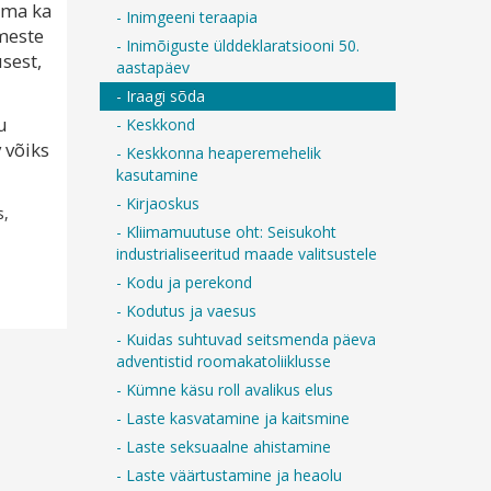
ama ka
- Inimgeeni teraapia
imeste
- Inimõiguste ülddeklaratsiooni 50.
usest,
aastapäev
- Iraagi sõda
u
- Keskkond
 võiks
- Keskkonna heaperemehelik
kasutamine
- Kirjaoskus
s,
- Kliimamuutuse oht: Seisukoht
industrialiseeritud maade valitsustele
- Kodu ja perekond
- Kodutus ja vaesus
- Kuidas suhtuvad seitsmenda päeva
adventistid roomakatoliiklusse
- Kümne käsu roll avalikus elus
- Laste kasvatamine ja kaitsmine
- Laste seksuaalne ahistamine
- Laste väärtustamine ja heaolu