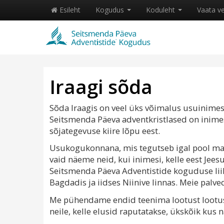
Esileht
Kogudus
Koduleht
Vaata v
Iraagi sõda
Sõda Iraagis on veel üks võimalus usuinimest
Seitsmenda Päeva adventkristlased on inimes
sõjategevuse kiire lõpu eest.
Usukogukonnana, mis tegutseb igal pool maail
vaid näeme neid, kui inimesi, kelle eest Jee
Seitsmenda Päeva Adventistide koguduse lii
Bagdadis ja iidses Niinive linnas. Meie palved
Me pühendame endid teenima lootust lootuse
neile, kelle elusid raputatakse, ükskõik kus