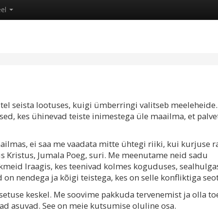
eel
el seista lootuses, kuigi ümberringi valitseb meeleheide.
ed, kes ühinevad teiste inimestega üle maailma, et palv
mas, ei saa me vaadata mitte ühtegi riiki, kui kurjuse r
sus Kristus, Jumala Poeg, suri. Me meenutame neid sadu
kmeid Iraagis, kes teenivad kolmes koguduses, sealhulga
 on nendega ja kõigi teistega, kes on selle konfliktiga seo
tuse keskel. Me soovime pakkuda tervenemist ja olla to
 nad asuvad. See on meie kutsumise oluline osa.