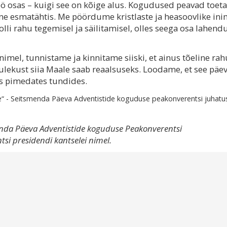
öö osas – kuigi see on kõige alus. Kogudused peavad toet
ine esmatähtis. Me pöördume kristlaste ja heasoovlike in
olli rahu tegemisel ja säilitamisel, olles seega osa lahend
imel, tunnistame ja kinnitame siiski, et ainus tõeline rah
tulekust siia Maale saab reaalsuseks. Loodame, et see päev
is pimedates tundides.
e“ - Seitsmenda Päeva Adventistide koguduse peakonverentsi juhatu
menda Päeva Adventistide koguduse Peakonverentsi
i presidendi kantselei nimel.