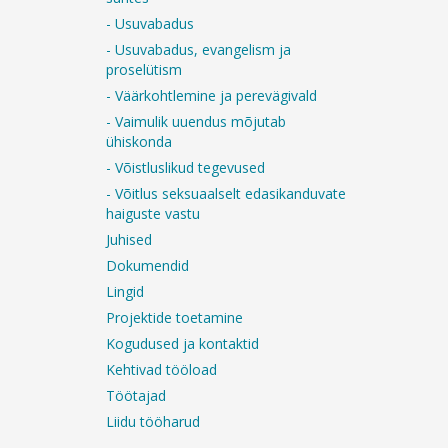
- Usuvabadus
- Usuvabadus, evangelism ja
proselütism
- Väärkohtlemine ja perevägivald
- Vaimulik uuendus mõjutab
ühiskonda
- Võistluslikud tegevused
- Võitlus seksuaalselt edasikanduvate
haiguste vastu
Juhised
Dokumendid
Lingid
Projektide toetamine
Kogudused ja kontaktid
Kehtivad tööload
Töötajad
Liidu tööharud