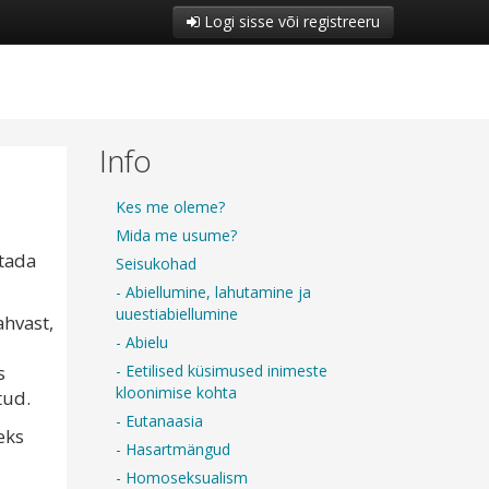
Logi sisse või registreeru
Info
Kes me oleme?
Mida me usume?
etada
Seisukohad
- Abiellumine, lahutamine ja
uuestiabiellumine
ahvast,
- Abielu
- Eetilised küsimused inimeste
s
kloonimise kohta
tud.
- Eutanaasia
eks
- Hasartmängud
- Homoseksualism