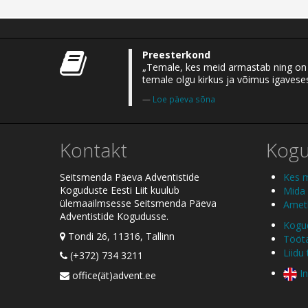
Preesterkond
„Temale, kes meid armastab ning on m
temale olgu kirkus ja võimus igaveses
Loe päeva sõna
Kontakt
Kog
Seitsmenda Päeva Adventistide
Kes 
Koguduste Eesti Liit kuulub
Mida
ülemaailmsesse Seitsmenda Päeva
Ametl
Adventistide Kogudusse.
Kogud
Tondi 26, 11316, Tallinn
Tööt
Liidu
(+372) 734 3211
In
office(ät)advent.ee