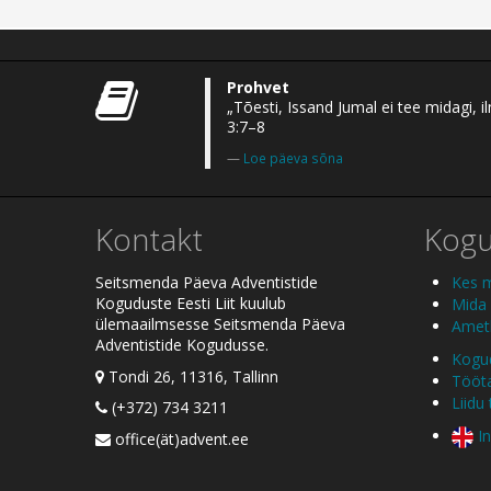
Prohvet
„Tõesti, Issand Jumal ei tee midagi,
3:7–8
Loe päeva sõna
Kontakt
Kog
Seitsmenda Päeva Adventistide
Kes 
Koguduste Eesti Liit kuulub
Mida
ülemaailmsesse Seitsmenda Päeva
Ametl
Adventistide Kogudusse.
Kogud
Tondi 26, 11316, Tallinn
Tööt
Liidu
(+372) 734 3211
In
office(ät)advent.ee