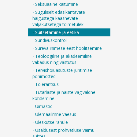
- Seksuaalne käitumine
- Suguliselt edasikantavate
haigustega kaasnevate
väljakutsetega toimetulek
- Suitsetamine ja eetika
- Sündivuskontroll
- Sureva inimese eest hoolitsemine
- Teoloogiline ja akadeemiline
vabadus ning vastutus
- Tervishoiuasutuste juhtimise
põhimõtted
- Tolerantsus
- Tütarlaste ja naiste vägivaldne
kohtlemine
- Uimastid
- Ülemaailmne vaesus
- Üleskutse rahule
- Usaldusest prohvetluse vaimu
suhtes