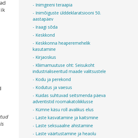
vad
- Inimgeeni teraapia
ik
- Inimõiguste ülddeklaratsiooni 50.
aastapäev
- Iraagi sõda
- Keskkond
- Keskkonna heaperemehelik
kasutamine
- Kirjaoskus
- Kliimamuutuse oht: Seisukoht
industrialiseeritud maade valitsustele
- Kodu ja perekond
- Kodutus ja vaesus
d
- Kuidas suhtuvad seitsmenda päeva
adventistid roomakatoliiklusse
- Kümne käsu roll avalikus elus
atud
- Laste kasvatamine ja kaitsmine
is
- Laste seksuaalne ahistamine
- Laste väärtustamine ja heaolu