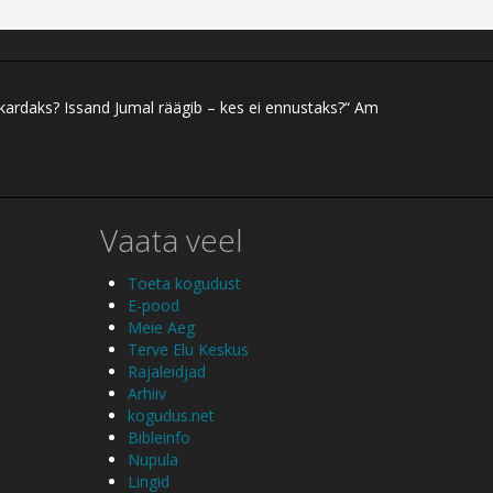
 kardaks? Issand Jumal räägib – kes ei ennustaks?“ Am
Vaata veel
Toeta kogudust
E-pood
Meie Aeg
Terve Elu Keskus
Rajaleidjad
Arhiiv
kogudus.net
Bibleinfo
Nupula
Lingid