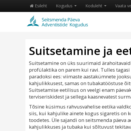
Esileht
Kogudus
Koduleht
Vaata v
Suitsetamine ja ee
Suitsetamine on üks suurimaid ärahoitavaid
profülaktika on parem kui ravi. Tulles tagasi
paradoksi ees: viimaste aastakümnete jooksu
kahjulikkusest, samas on tubakatööstuse õitse
Suitsetamise eetilisus on veelgi enam päevak
terviseriskidest ja sellega kaasnevatest sur
Tõsine küsimus rahvusvahelise eetika valdko
siis, kui kahjulike ainete kogus sigaretis 
toodetes. Üle sajandi on seitsmenda päeva ad
kahjulikkuses ja tubaka kui sõltuvust tekit