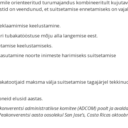
aamile orienteeritud turumajandus kombineeritult kujuta
stid on veendunud, et suitsetamise ennetamiseks on vajal
reklaamimise keelustamine.
ri tubakatööstuse mõju alla langemise eest.
etamise keelustamiseks.
kasutamine noorte inimeste harimiseks suitsetamise
katootjaid maksma välja suitsetamise tagajärjel tekkinu
oneid elusid aastas.
konverentsi administratiivse komitee (ADCOM) poolt ja avald
Peakonverentsi aasta oosolekul San Jose’s, Costa Ricas oktoobr