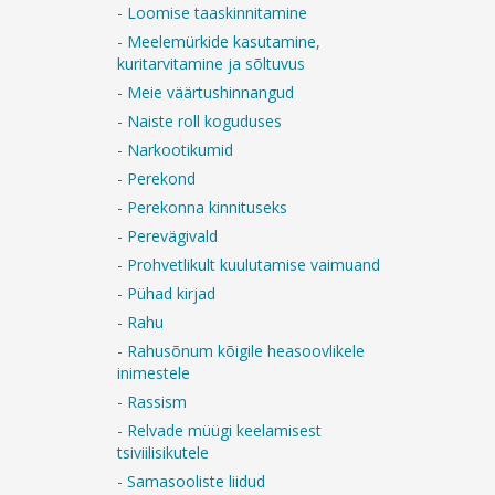
- Loomise taaskinnitamine
- Meelemürkide kasutamine,
kuritarvitamine ja sõltuvus
- Meie väärtushinnangud
- Naiste roll koguduses
- Narkootikumid
- Perekond
- Perekonna kinnituseks
- Perevägivald
- Prohvetlikult kuulutamise vaimuand
- Pühad kirjad
- Rahu
- Rahusõnum kõigile heasoovlikele
inimestele
- Rassism
- Relvade müügi keelamisest
tsiviilisikutele
- Samasooliste liidud