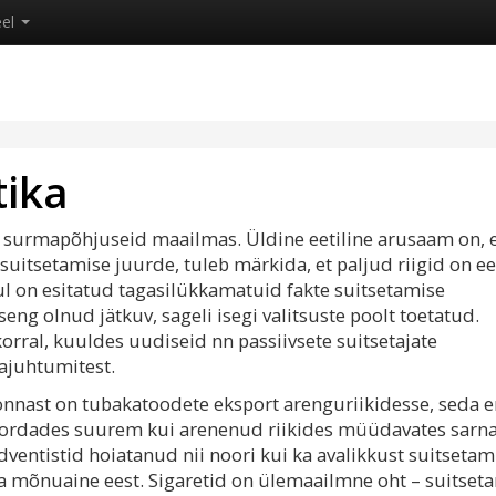
eel
tika
 surmapõhjuseid maailmas. Üldine eetiline arusaam on, 
 suitsetamise juurde, tuleb märkida, et paljud riigid on ee
l on esitatud tagasilükkamatuid fakte suitsetamise
ng olnud jätkuv, sageli isegi valitsuste poolt toetatud.
orral, kuuldes uudiseid nn passiivsete suitsetajate
majuhtumitest.
nnast on tubakatoodete eksport arenguriikidesse, seda er
on kordades suurem kui arenenud riikides müüdavates sarn
ventistid hoiatanud nii noori kui ka avalikkust suitsetam
ava mõnuaine eest. Sigaretid on ülemaailmne oht – suitset