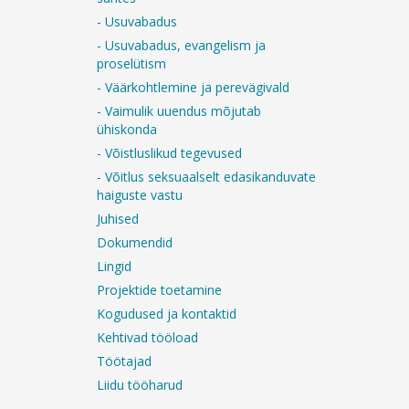
- Usuvabadus
- Usuvabadus, evangelism ja
proselütism
- Väärkohtlemine ja perevägivald
- Vaimulik uuendus mõjutab
ühiskonda
- Võistluslikud tegevused
- Võitlus seksuaalselt edasikanduvate
haiguste vastu
Juhised
Dokumendid
Lingid
Projektide toetamine
Kogudused ja kontaktid
Kehtivad tööload
Töötajad
Liidu tööharud