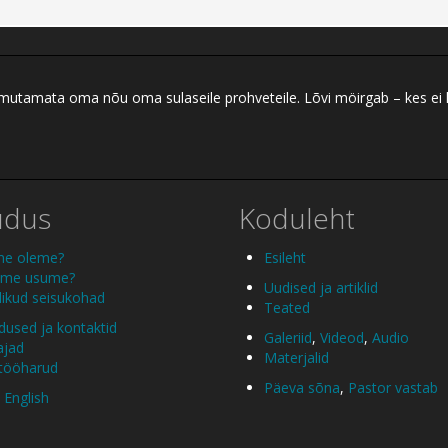
 ilmutamata oma nõu oma sulaseile prohveteile. Lõvi möirgab – kes ei
udus
Koduleht
me oleme?
Esileht
 me usume?
Uudised ja artiklid
ikud seisukohad
Teated
used ja kontaktid
Galeriid
,
Videod
,
Audio
ajad
Materjalid
 tööharud
Päeva sõna
,
Pastor vastab
 English