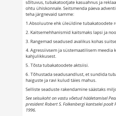
sõltuvus, tubakatootjate kasuahnus ja rekl
ohtu ühiskonnale. Seitsmenda päeva adventi
teha järgnevaid samme:
1.Absoluutne ehk üleüldine tubakatoodete 
2. Kaitsemehhanismid kaitsmaks lapsi ja noo
3. Rangemad seadused avalikus kohas suits
4. Agressiivsem ja süstemaatilisem meedia 
kahjulikkusest.
5. Tõsta tubakatoodete aktsiisi.
6. Tõhustada seadusandlust, et sundida tuba
haiguste ja ravi kulud täies mahus.
Selliste seaduste rakendamine säästaks milj
See seisukoht on vastu võetud hääletamisel Pea
president Robert S. Folkenbergi kantselei poolt 
1996.