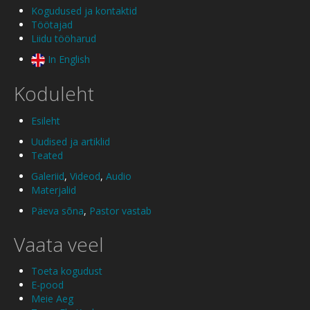
Kogudused ja kontaktid
Töötajad
Liidu tööharud
In English
Koduleht
Esileht
Uudised ja artiklid
Teated
Galeriid
,
Videod
,
Audio
Materjalid
Päeva sõna
,
Pastor vastab
Vaata veel
Toeta kogudust
E-pood
Meie Aeg