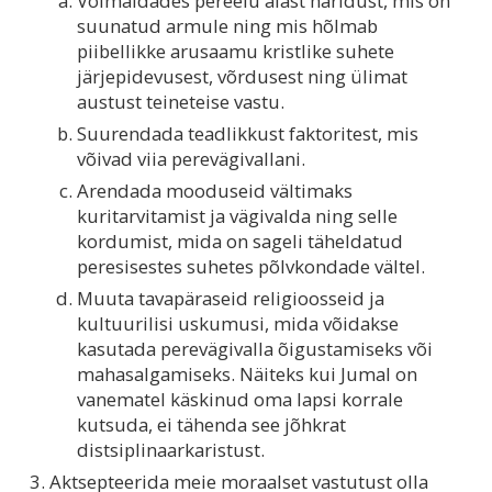
Võimaldades pereelu alast haridust, mis on
suunatud armule ning mis hõlmab
piibellikke arusaamu kristlike suhete
järjepidevusest, võrdusest ning ülimat
austust teineteise vastu.
Suurendada teadlikkust faktoritest, mis
võivad viia perevägivallani.
Arendada mooduseid vältimaks
kuritarvitamist ja vägivalda ning selle
kordumist, mida on sageli täheldatud
peresisestes suhetes põlvkondade vältel.
Muuta tavapäraseid religioosseid ja
kultuurilisi uskumusi, mida võidakse
kasutada perevägivalla õigustamiseks või
mahasalgamiseks. Näiteks kui Jumal on
vanematel käskinud oma lapsi korrale
kutsuda, ei tähenda see jõhkrat
distsiplinaarkaristust.
Aktsepteerida meie moraalset vastutust olla