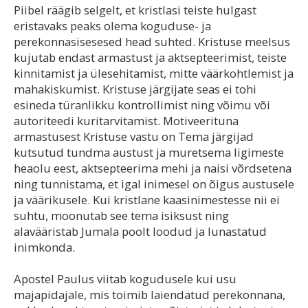
Piibel räägib selgelt, et kristlasi teiste hulgast
eristavaks peaks olema koguduse- ja
perekonnasisesesed head suhted. Kristuse meelsus
kujutab endast armastust ja aktsepteerimist, teiste
kinnitamist ja ülesehitamist, mitte väärkohtlemist ja
mahakiskumist. Kristuse järgijate seas ei tohi
esineda türanlikku kontrollimist ning võimu või
autoriteedi kuritarvitamist. Motiveerituna
armastusest Kristuse vastu on Tema järgijad
kutsutud tundma austust ja muretsema ligimeste
heaolu eest, aktsepteerima mehi ja naisi võrdsetena
ning tunnistama, et igal inimesel on õigus austusele
ja väärikusele. Kui kristlane kaasinimestesse nii ei
suhtu, moonutab see tema isiksust ning
alavääristab Jumala poolt loodud ja lunastatud
inimkonda.
Apostel Paulus viitab kogudusele kui usu
majapidajale, mis toimib laiendatud perekonnana,