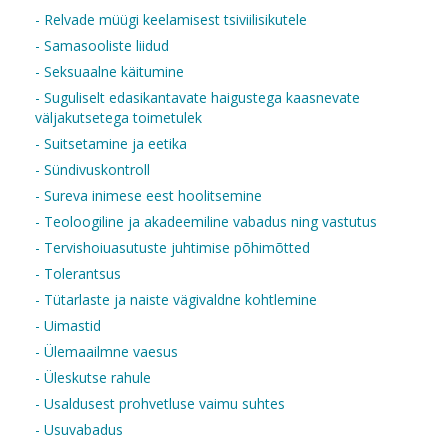
- Relvade müügi keelamisest tsiviilisikutele
- Samasooliste liidud
- Seksuaalne käitumine
- Suguliselt edasikantavate haigustega kaasnevate
väljakutsetega toimetulek
- Suitsetamine ja eetika
- Sündivuskontroll
- Sureva inimese eest hoolitsemine
- Teoloogiline ja akadeemiline vabadus ning vastutus
- Tervishoiuasutuste juhtimise põhimõtted
- Tolerantsus
- Tütarlaste ja naiste vägivaldne kohtlemine
- Uimastid
- Ülemaailmne vaesus
- Üleskutse rahule
- Usaldusest prohvetluse vaimu suhtes
- Usuvabadus