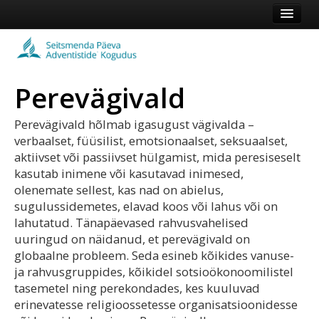
Esileht
Kogudus
Perevägivald
Koduleht
Vaata veel
Perevägivald hõlmab igasugust vägivalda –
verbaalset, füüsilist, emotsionaalset, seksuaalset,
aktiivset või passiivset hülgamist, mida peresiseselt
Logi sisse või registreeru
kasutab inimene või kasutavad inimesed,
olenemate sellest, kas nad on abielus,
sugulussidemetes, elavad koos või lahus või on
lahutatud. Tänapäevased rahvusvahelised
uuringud on näidanud, et perevägivald on
globaalne probleem. Seda esineb kõikides vanuse-
ja rahvusgruppides, kõikidel sotsioökonoomilistel
tasemetel ning perekondades, kes kuuluvad
erinevatesse religioossetesse organisatsioonidesse