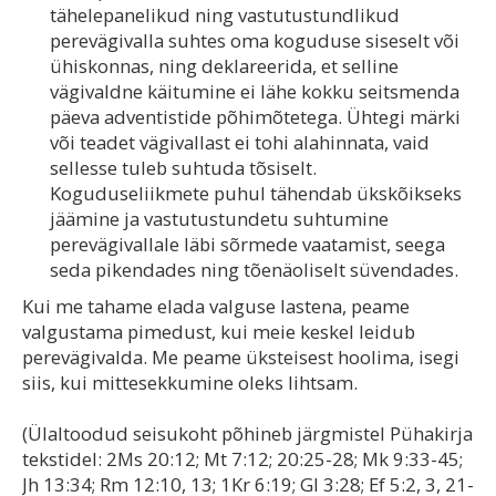
tähelepanelikud ning vastutustundlikud
perevägivalla suhtes oma koguduse siseselt või
ühiskonnas, ning deklareerida, et selline
vägivaldne käitumine ei lähe kokku seitsmenda
päeva adventistide põhimõtetega. Ühtegi märki
või teadet vägivallast ei tohi alahinnata, vaid
sellesse tuleb suhtuda tõsiselt.
Koguduseliikmete puhul tähendab ükskõikseks
jäämine ja vastutustundetu suhtumine
perevägivallale läbi sõrmede vaatamist, seega
seda pikendades ning tõenäoliselt süvendades.
Kui me tahame elada valguse lastena, peame
valgustama pimedust, kui meie keskel leidub
perevägivalda. Me peame üksteisest hoolima, isegi
siis, kui mittesekkumine oleks lihtsam.
(Ülaltoodud seisukoht põhineb järgmistel Pühakirja
tekstidel: 2Ms 20:12; Mt 7:12; 20:25-28; Mk 9:33-45;
Jh 13:34; Rm 12:10, 13; 1Kr 6:19; Gl 3:28; Ef 5:2, 3, 21-