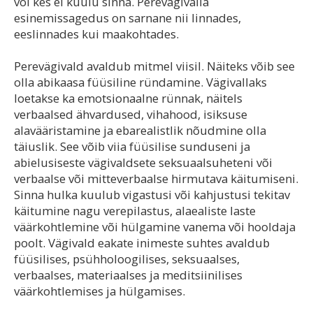
või kes ei kuulu sinna. Perevägivalla
esinemissagedus on sarnane nii linnades,
eeslinnades kui maakohtades.
Perevägivald avaldub mitmel viisil. Näiteks võib see
olla abikaasa füüsiline ründamine. Vägivallaks
loetakse ka emotsionaalne rünnak, näitels
verbaalsed ähvardused, vihahood, isiksuse
alavääristamine ja ebarealistlik nõudmine olla
täiuslik. See võib viia füüsilise sunduseni ja
abielusiseste vägivaldsete seksuaalsuheteni või
verbaalse või mitteverbaalse hirmutava käitumiseni.
Sinna hulka kuulub vigastusi või kahjustusi tekitav
käitumine nagu verepilastus, alaealiste laste
väärkohtlemine või hülgamine vanema või hooldaja
poolt. Vägivald eakate inimeste suhtes avaldub
füüsilises, psühholoogilises, seksuaalses,
verbaalses, materiaalses ja meditsiinilises
väärkohtlemises ja hülgamises.