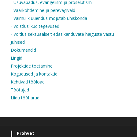
- Usuvabadus, evangelism ja proselütism
- Väärkohtlemine ja perevägivald
- Vaimulik uuendus mõjutab ühiskonda
- Võistluslikud tegevused
- Võitlus seksuaalselt edasikanduvate haiguste vastu
Juhised
Dokumendid
Lingid
Projektide toetamine
Kogudused ja kontaktid
Kehtivad tööload
Töötajad
Liidu tööharud
Prohvet