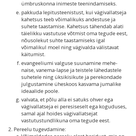
ümbruskonna inimeste teenindamiseks.
pakkuda lepitusteenistust, kui vägivallatseja
kahetsus teeb võimalikuks andestuse ja
suhete taastamise. Kahetsus tähendab alati
täielikku vastutuse võtmist oma tegude eest,
nõusolekut suhte taastamiseks igal
võimalikul moel ning vägivalda välistavat
käitumist.
evangeeliumi valguse suunamine mehe-
naise, vanema-lapse ja teistele lähedastele
suhetele ning üksikisikute ja perekondade
julgustamine üheskoos kasvama jumalike
ideaalide poole.
valvata, et põlu alla ei satuks ohver ega
vägivallatseja ei peresiseselt ega koguduses,
samal ajal hoides vägivallatsejat
vastutustundlikuna oma tegude eest.
Pereelu tugevdamine: