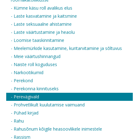
- Kümne käsu roll avalikus elus
- Laste kasvatamine ja kaitsmine
- Laste seksuaalne ahistamine
- Laste väärtustamine ja heaolu
- Loomise taaskinnitamine
- Meelemürkide kasutamine, kuritarvitamine ja sõltuvus
- Meie väärtushinnangud
- Naiste roll koguduses
- Narkootikumid
- Perekond
- Perekonna kinnituseks
- Perevägivald
- Prohvetlikult kuulutamise vaimuand
- Pühad kirjad
- Rahu
- Rahusõnum kõigile heasoovlikele inimestele
- Rassism