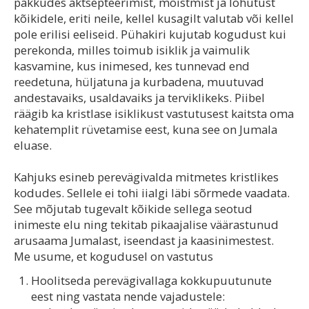
pakkudes aktsepteerimist, mõistmist ja lohutust
kõikidele, eriti neile, kellel kusagilt valutab või kellel
pole erilisi eeliseid. Pühakiri kujutab kogudust kui
perekonda, milles toimub isiklik ja vaimulik
kasvamine, kus inimesed, kes tunnevad end
reedetuna, hüljatuna ja kurbadena, muutuvad
andestavaiks, usaldavaiks ja terviklikeks. Piibel
räägib ka kristlase isiklikust vastutusest kaitsta oma
kehatemplit rüvetamise eest, kuna see on Jumala
eluase.
Kahjuks esineb perevägivalda mitmetes kristlikes
kodudes. Sellele ei tohi iialgi läbi sõrmede vaadata.
See mõjutab tugevalt kõikide sellega seotud
inimeste elu ning tekitab pikaajalise väärastunud
arusaama Jumalast, iseendast ja kaasinimestest.
Me usume, et kogudusel on vastutus
Hoolitseda perevägivallaga kokkupuutunute
eest ning vastata nende vajadustele: