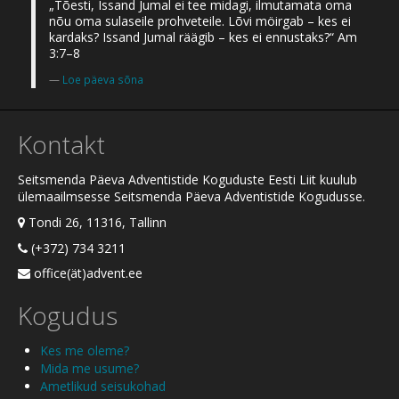
„Tõesti, Issand Jumal ei tee midagi, ilmutamata oma
nõu oma sulaseile prohveteile. Lõvi möirgab – kes ei
kardaks? Issand Jumal räägib – kes ei ennustaks?“ Am
3:7–8
Loe päeva sõna
Kontakt
Seitsmenda Päeva Adventistide Koguduste Eesti Liit kuulub
ülemaailmsesse Seitsmenda Päeva Adventistide Kogudusse.
Tondi 26, 11316, Tallinn
(+372) 734 3211
office(ät)advent.ee
Kogudus
Kes me oleme?
Mida me usume?
Ametlikud seisukohad