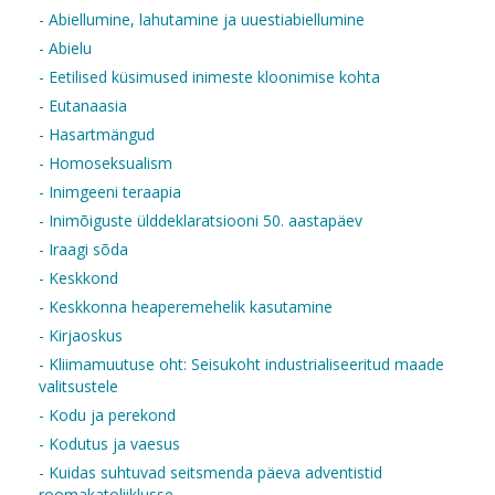
- Abiellumine, lahutamine ja uuestiabiellumine
- Abielu
- Eetilised küsimused inimeste kloonimise kohta
- Eutanaasia
- Hasartmängud
- Homoseksualism
- Inimgeeni teraapia
- Inimõiguste ülddeklaratsiooni 50. aastapäev
- Iraagi sõda
- Keskkond
- Keskkonna heaperemehelik kasutamine
- Kirjaoskus
- Kliimamuutuse oht: Seisukoht industrialiseeritud maade
valitsustele
- Kodu ja perekond
- Kodutus ja vaesus
- Kuidas suhtuvad seitsmenda päeva adventistid
roomakatoliiklusse