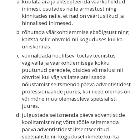
kuulata ära ja aktsepteerida väärkoheldud
inimesi, osutades neile armastust ning
kinnitades neile, et nad on väärtuslikud ja
hinnalised inimesed.
rõhutada väärkohtlemmise ebaõigsust ning
kaitsta selle ohvreid nii koguduses kui ka
ühiskonnas.
võimaldada hoolitsev, toetav teenistus
vägivalla ja väärkohtlemisega kokku
puutunud peredele, otsides võimalusi nii
ohvritel kui vägivallatsejatel saada
nõustamist seitsmenda päeva adventistidest
professionaalide juures, kui need olemas on,
või mõne muu olemasoleva spetsialisti
juures.
julgustada seitsmenda päeva adventistide
koolitamist ning võtta tööle seitsmenda
päeva adventistidest litsentseeritud
spetsialiste nii koguduseliikmete kui ka