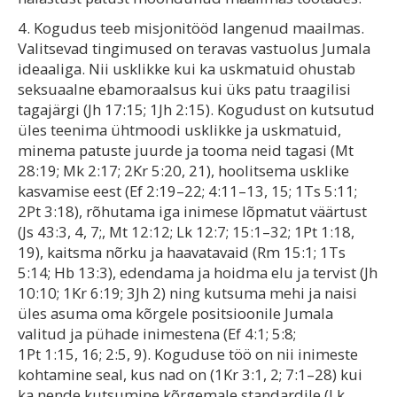
4. Kogudus teeb misjonitööd langenud maailmas.
Valitsevad tingimused on teravas vastuolus Jumala
ideaaliga. Nii usklikke kui ka uskmatuid ohustab
seksuaalne ebamoraalsus kui üks patu traagilisi
tagajärgi (Jh 17:15; 1Jh 2:15). Kogudust on kutsutud
üles teenima ühtmoodi usklikke ja uskmatuid,
minema patuste juurde ja tooma neid tagasi (Mt
28:19; Mk 2:17; 2Kr 5:20, 21), hoolitsema usklike
kasvamise eest (Ef 2:19–22; 4:11–13, 15; 1Ts 5:11;
2Pt 3:18), rõhutama iga inimese lõpmatut väärtust
(Js 43:3, 4, 7;, Mt 12:12; Lk 12:7; 15:1–32; 1Pt 1:18,
19), kaitsma nõrku ja haavatavaid (Rm 15:1; 1Ts
5:14; Hb 13:3), edendama ja hoidma elu ja tervist (Jh
10:10; 1Kr 6:19; 3Jh 2) ning kutsuma mehi ja naisi
üles asuma oma kõrgele positsioonile Jumala
valitud ja pühade inimestena (Ef 4:1; 5:8;
1Pt 1:15, 16; 2:5, 9). Koguduse töö on nii inimeste
kohtamine seal, kus nad on (1Kr 3:1, 2; 7:1–28) kui
ka nende kutsumine kõrgemale standardile (Lk