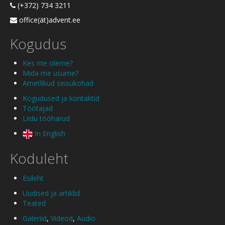
(+372) 734 3211
office(ät)advent.ee
Kogudus
Kes me oleme?
Mida me usume?
Ametlikud seisukohad
Kogudused ja kontaktid
Töötajad
Liidu tööharud
In English
Koduleht
Esileht
Uudised ja artiklid
Teated
Galeriid
,
Videod
,
Audio