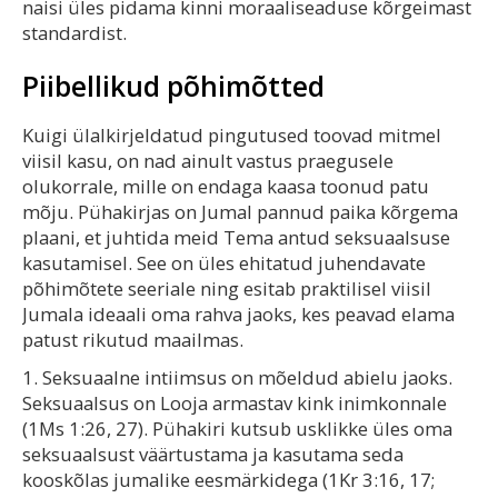
naisi üles pidama kinni moraaliseaduse kõrgeimast
standardist.
Piibellikud põhimõtted
Kuigi ülalkirjeldatud pingutused toovad mitmel
viisil kasu, on nad ainult vastus praegusele
olukorrale, mille on endaga kaasa toonud patu
mõju. Pühakirjas on Jumal pannud paika kõrgema
plaani, et juhtida meid Tema antud seksuaalsuse
kasutamisel. See on üles ehitatud juhendavate
põhimõtete seeriale ning esitab praktilisel viisil
Jumala ideaali oma rahva jaoks, kes peavad elama
patust rikutud maailmas.
1. Seksuaalne intiimsus on mõeldud abielu jaoks.
Seksuaalsus on Looja armastav kink inimkonnale
(1Ms 1:26, 27). Pühakiri kutsub usklikke üles oma
seksuaalsust väärtustama ja kasutama seda
kooskõlas jumalike eesmärkidega (1Kr 3:16, 17;