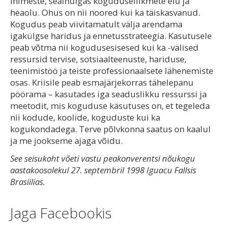
inimeste, sealhulgas koguduseliikmete elu ja
heaolu. Ohus on nii noored kui ka täiskasvanud.
Kogudus peab viivitamatult välja arendama
igakülgse haridus ja ennetusstrateegia. Kasutusele
peab võtma nii kogudusesisesed kui ka -välised
ressursid tervise, sotsiaalteenuste, hariduse,
teenimistöö ja teiste professionaalsete lähenemiste
osas. Kriisile peab esmajärjekorras tähelepanu
pöörama – kasutades iga seaduslikku ressurssi ja
meetodit, mis koguduse käsutuses on, et tegeleda
nii kodude, koolide, koguduste kui ka
kogukondadega. Terve põlvkonna saatus on kaalul
ja me jookseme ajaga võidu.
See seisukoht võeti vastu peakonverentsi nõukogu
aastakoosolekul 27. septembril 1998 Iguacu Fallsis
Brasiilias.
Jaga Facebookis