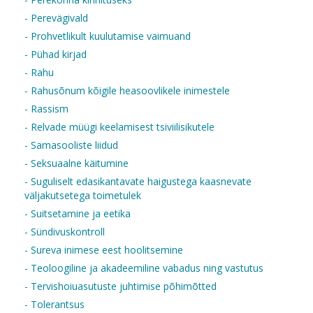
- Perevägivald
- Prohvetlikult kuulutamise vaimuand
- Pühad kirjad
- Rahu
- Rahusõnum kõigile heasoovlikele inimestele
- Rassism
- Relvade müügi keelamisest tsiviilisikutele
- Samasooliste liidud
- Seksuaalne käitumine
- Suguliselt edasikantavate haigustega kaasnevate
väljakutsetega toimetulek
- Suitsetamine ja eetika
- Sündivuskontroll
- Sureva inimese eest hoolitsemine
- Teoloogiline ja akadeemiline vabadus ning vastutus
- Tervishoiuasutuste juhtimise põhimõtted
- Tolerantsus