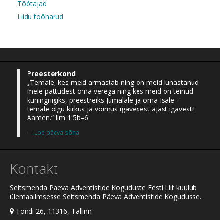
Töötajad
Liidu tööharud
Preesterkond
„Temale, kes meid armastab ning on meid lunastanud
meie pattudest oma verega ning kes meid on teinud
kuningriigiks, preestreiks Jumalale ja oma Isale –
temale olgu kirkus ja võimus igavesest ajast igavesti!
Aamen.“ Ilm 1:5b–6
Loe päeva sõna
Kontakt
Seitsmenda Päeva Adventistide Koguduste Eesti Liit kuulub
ülemaailmsesse Seitsmenda Päeva Adventistide Kogudusse.
Tondi 26, 11316, Tallinn