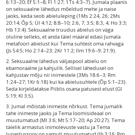
6:13–20; Ef 5:1–8; Fl 1:27; 1Ts 4:3–7). Jumala plaanis
on seksuaalne lähedus mõeldud mehe ja naise
jaoks, keda seob abieluleping (1Ms 2:24, 26; 2Ms
20:14; Õp 5; Ül 4:12; 8:8–10; 2:6, 7; 3:5; 8:3, 4; Ho 3:3;
Hb 13:4). Seksuaalne truudus abielus on väga
oluline selleks, et anda täiel määral edasi Jumala
metafoori abielust kui Tema suhtest oma rahvaga
(Js 54:5; Ho 2:14–23; 2Kr 11:2; Ilm 19:6–9; 21:9).
2. Seksuaalne lähedus väljaspool abielu on
ebamoraalne ja kahjulik. Sellisel lähedusel on
kahjustav mõju nii inimestele (3Ms 18:6–3; Rm
1:24–27; 1Kr 6:18) kui ka abielusuhtele (Õp 5:1–23).
Seda kirjeldatakse Piiblis osana patusest elust (Gl
5:19; Kl 3:5).
3. Jumal mõistab inimeste nõrkust. Tema jumalik
tahe inimeste jaoks ja Tema loomisideaal on
muutumatud (Ml 3:6; Mt 5:17–20; Ap 20:27). Tema
täielik armastus inimolevuste vastu ja Tema
lunastussoov on samuti muutumatud (Jh 3:16; Rm