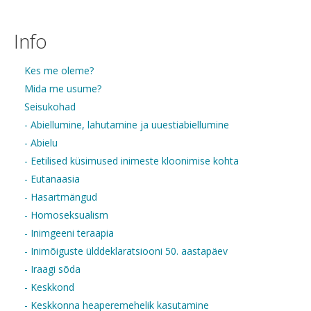
Info
Kes me oleme?
Mida me usume?
Seisukohad
- Abiellumine, lahutamine ja uuestiabiellumine
- Abielu
- Eetilised küsimused inimeste kloonimise kohta
- Eutanaasia
- Hasartmängud
- Homoseksualism
- Inimgeeni teraapia
- Inimõiguste ülddeklaratsiooni 50. aastapäev
- Iraagi sõda
- Keskkond
- Keskkonna heaperemehelik kasutamine