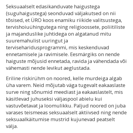
Seksuaalselt edasikanduvate haigustega
(suguhaigustega) seonduvad väljakutsed on nii
tõsised, et ÜRO koos enamiku riikide valitsustega,
tervishoiuühingutega ning religioossete, poliitiliste
ja majanduslike juhtidega on algatanud mitu
suuremahulist uuringut ja
terviseharidusprogrammi, mis keskenduvad
ennetamisele ja ravimisele. Eesmärgiks on nende
haiguste mõjusid ennetada, ravida ja vähendada või
vähemasti nende levikut aeglustada.
Eriline riskirühm on noored, kelle murdeiga algab
üha varem. Neid mõjutab väga tugevalt eakaaslaste
surve ning sõnumid meediast ja eakaaslastelt, mis
käsitlevad juhuseksi väljaspool abielu kui
vastuvõetavat ja loomulikku. Paljud noored on juba
varases teismeeas seksuaalselt aktiivsed ning nende
seksuaalkäitumise mustrid kujunevad peatselt
välja.