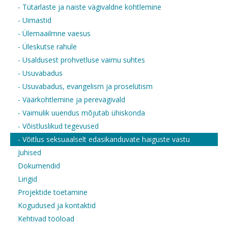
- Tütarlaste ja naiste vägivaldne kohtlemine
- Uimastid
- Ülemaailmne vaesus
- Üleskutse rahule
- Usaldusest prohvetluse vaimu suhtes
- Usuvabadus
- Usuvabadus, evangelism ja proselütism
- Väärkohtlemine ja perevägivald
- Vaimulik uuendus mõjutab ühiskonda
- Võistluslikud tegevused
- Võitlus seksuaalselt edasikanduvate haiguste vastu
Juhised
Dokumendid
Lingid
Projektide toetamine
Kogudused ja kontaktid
Kehtivad tööload