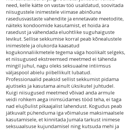
need, kelle kätte on vastav töö usaldatud, soovitada
niisugustele inimestele viimase abinõuna
rasedusvastaste vahendite ja ennetavate meetodite,
näiteks kondoomide kasutamist, et hoida ära
rasedust ja vähendada eluohtlike suguhaiguste
levikut. Sellise sekkumise korral peab kõnealustele
inimestele ja olukorda kaasatud
kogukonnaliikmetele tegema väga hoolikalt selgeks,
et niisugused ekstreemsed meetmed ei tähenda
mingil juhul, nagu oleks seksuaalne intiimsus
väljaspool abielu piibellikult lubatud.
Professionaalid peaksid sellist sekkumist pidama
ajutiseks ja kasutama ainult üksikutel juhtudel.
Kuigi niisugused meetmed võivad anda armule
veidi rohkem aega inimsüdames tööd teha, ei taga
nad elujõulist pikaajalist lahendust. Kogudus peab
jätkuvalt pühenduma iga võimaluse maksimaalsele
kasutamisele, et kinnitada Jumala tarkust inimese
seksuaalsuse kujundamisel ning kutsuda mehi ja