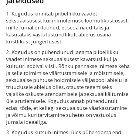
Järeldused
1. Kogudus kinnitab piibellikku vaadet
seksuaalsusest kui inimolemuse loomulikust osast,
mille Jumal on loonud, et seda nauditaks ja
kasutataks vastutustundlikult abielus osana
kristlikust jüngerlusest.
2. Kogudus on pühendunud jagama piibellikku
vaadet inimese seksuaalsusest kavatsuslikul ja
kultuuri sobival viisil. Rõhku pannakse inimese keha
ja selle toimimise väärtustamisele ja mõistmisele,
seksuaalse puhtuse hoidmisele väljaspool abielu ja
truudusele abielus olles, otsuste tegemiseks
vajalike oskuste arendamisele ja seksuaalkäitumise
üle arutlemisele. Kogudus annab pühendunult
edasi tõde, et kellegi seksuaalsuse väärkasutamine
ja võimu kuritarvitamine suhetes on vastuolus
Jumala ideaaliga.
3. Kogudus kutsub inimesi üles pühendama end