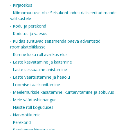
- Kirjaoskus
- Kliimamuutuse oht: Seisukoht industrialiseeritud maade
valitsustele
- Kodu ja perekond
- Kodutus ja vaesus
- Kuidas suhtuvad seitsmenda päeva adventistid
roomakatoliiklusse
- Kümne käsu roll avalikus elus
- Laste kasvatamine ja kaitsmine
- Laste seksuaalne ahistamine
- Laste väärtustamine ja heaolu
- Loomise taaskinnitamine
- Meelemürkide kasutamine, kuritarvitamine ja sõltuvus
- Meie väärtushinnangud
- Naiste roll koguduses
- Narkootikumid
- Perekond
- Perekonna kinnituseks