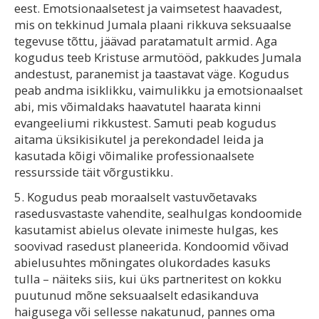
eest. Emotsionaalsetest ja vaimsetest haavadest,
mis on tekkinud Jumala plaani rikkuva seksuaalse
tegevuse tõttu, jäävad paratamatult armid. Aga
kogudus teeb Kristuse armutööd, pakkudes Jumala
andestust, paranemist ja taastavat väge. Kogudus
peab andma isiklikku, vaimulikku ja emotsionaalset
abi, mis võimaldaks haavatutel haarata kinni
evangeeliumi rikkustest. Samuti peab kogudus
aitama üksikisikutel ja perekondadel leida ja
kasutada kõigi võimalike professionaalsete
ressursside täit võrgustikku.
5. Kogudus peab moraalselt vastuvõetavaks
rasedusvastaste vahendite, sealhulgas kondoomide
kasutamist abielus olevate inimeste hulgas, kes
soovivad rasedust planeerida. Kondoomid võivad
abielusuhtes mõningates olukordades kasuks
tulla – näiteks siis, kui üks partneritest on kokku
puutunud mõne seksuaalselt edasikanduva
haigusega või sellesse nakatunud, pannes oma