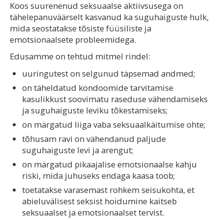
Koos suurenenud seksuaalse aktiivsusega on
tähelepanuväärselt kasvanud ka suguhaiguste hulk,
mida seostatakse tõsiste füüsiliste ja
emotsionaalsete probleemidega.
Edusamme on tehtud mitmel rindel:
uuringutest on selgunud täpsemad andmed;
on täheldatud kondoomide tarvitamise
kasulikkust soovimatu raseduse vähendamiseks
ja suguhaiguste leviku tõkestamiseks;
on märgatud liiga vaba seksuaalkäitumise ohte;
tõhusam ravi on vähendanud paljude
suguhaiguste levi ja arengut;
on märgatud pikaajalise emotsionaalse kahju
riski, mida juhuseks endaga kaasa toob;
toetatakse varasemast rohkem seisukohta, et
abieluvälisest seksist hoidumine kaitseb
seksuaalset ja emotsionaalset tervist.