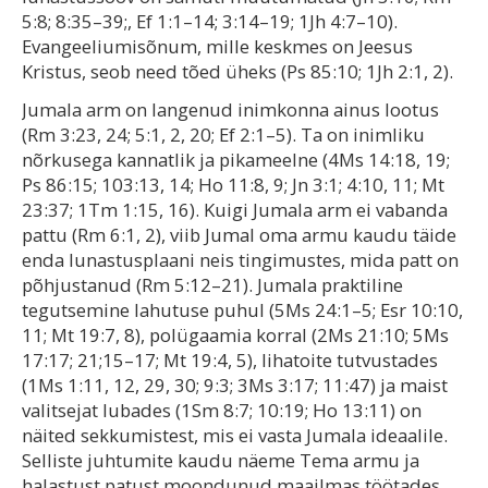
5:8; 8:35–39;, Ef 1:1–14; 3:14–19; 1Jh 4:7–10).
Evangeeliumisõnum, mille keskmes on Jeesus
Kristus, seob need tõed üheks (Ps 85:10; 1Jh 2:1, 2).
Jumala arm on langenud inimkonna ainus lootus
(Rm 3:23, 24; 5:1, 2, 20; Ef 2:1–5). Ta on inimliku
nõrkusega kannatlik ja pikameelne (4Ms 14:18, 19;
Ps 86:15; 103:13, 14; Ho 11:8, 9; Jn 3:1; 4:10, 11; Mt
23:37; 1Tm 1:15, 16). Kuigi Jumala arm ei vabanda
pattu (Rm 6:1, 2), viib Jumal oma armu kaudu täide
enda lunastusplaani neis tingimustes, mida patt on
põhjustanud (Rm 5:12–21). Jumala praktiline
tegutsemine lahutuse puhul (5Ms 24:1–5; Esr 10:10,
11; Mt 19:7, 8), polügaamia korral (2Ms 21:10; 5Ms
17:17; 21;15–17; Mt 19:4, 5), lihatoite tutvustades
(1Ms 1:11, 12, 29, 30; 9:3; 3Ms 3:17; 11:47) ja maist
valitsejat lubades (1Sm 8:7; 10:19; Ho 13:11) on
näited sekkumistest, mis ei vasta Jumala ideaalile.
Selliste juhtumite kaudu näeme Tema armu ja
halastust patust moondunud maailmas töötades.