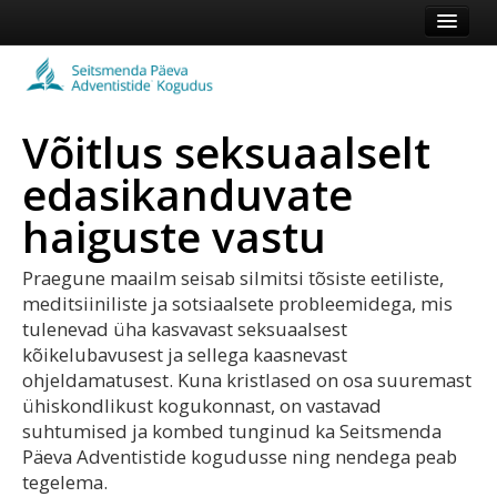
Esileht
Kogudus
Võitlus seksuaalselt
Koduleht
edasikanduvate
Vaata veel
haiguste vastu
Logi sisse või registreeru
Praegune maailm seisab silmitsi tõsiste eetiliste,
meditsiiniliste ja sotsiaalsete probleemidega, mis
tulenevad üha kasvavast seksuaalsest
kõikelubavusest ja sellega kaasnevast
ohjeldamatusest. Kuna kristlased on osa suuremast
ühiskondlikust kogukonnast, on vastavad
suhtumised ja kombed tunginud ka Seitsmenda
Päeva Adventistide kogudusse ning nendega peab
tegelema.