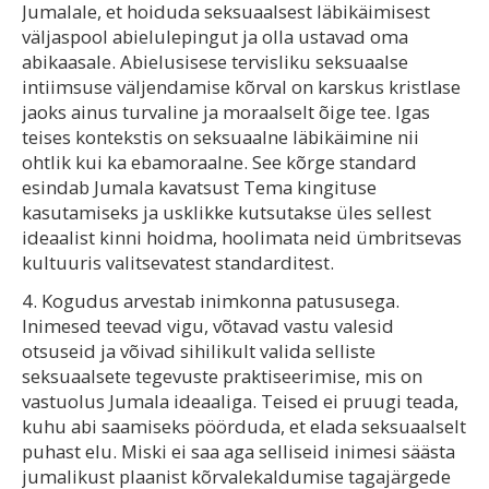
Jumalale, et hoiduda seksuaalsest läbikäimisest
väljaspool abielulepingut ja olla ustavad oma
abikaasale. Abielusisese tervisliku seksuaalse
intiimsuse väljendamise kõrval on karskus kristlase
jaoks ainus turvaline ja moraalselt õige tee. Igas
teises kontekstis on seksuaalne läbikäimine nii
ohtlik kui ka ebamoraalne. See kõrge standard
esindab Jumala kavatsust Tema kingituse
kasutamiseks ja usklikke kutsutakse üles sellest
ideaalist kinni hoidma, hoolimata neid ümbritsevas
kultuuris valitsevatest standarditest.
4. Kogudus arvestab inimkonna patususega.
Inimesed teevad vigu, võtavad vastu valesid
otsuseid ja võivad sihilikult valida selliste
seksuaalsete tegevuste praktiseerimise, mis on
vastuolus Jumala ideaaliga. Teised ei pruugi teada,
kuhu abi saamiseks pöörduda, et elada seksuaalselt
puhast elu. Miski ei saa aga selliseid inimesi säästa
jumalikust plaanist kõrvalekaldumise tagajärgede