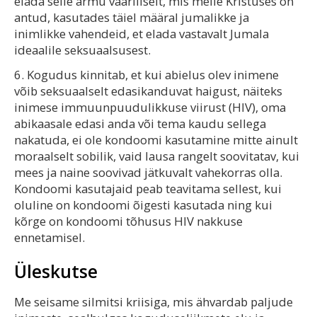
elada selle armu vääriliselt, mis meile Kristuses on
antud, kasutades täiel määral jumalikke ja
inimlikke vahendeid, et elada vastavalt Jumala
ideaalile seksuaalsusest.
6. Kogudus kinnitab, et kui abielus olev inimene
võib seksuaalselt edasikanduvat haigust, näiteks
inimese immuunpuudulikkuse viirust (HIV), oma
abikaasale edasi anda või tema kaudu sellega
nakatuda, ei ole kondoomi kasutamine mitte ainult
moraalselt sobilik, vaid lausa rangelt soovitatav, kui
mees ja naine soovivad jätkuvalt vahekorras olla.
Kondoomi kasutajaid peab teavitama sellest, kui
oluline on kondoomi õigesti kasutada ning kui
kõrge on kondoomi tõhusus HIV nakkuse
ennetamisel.
Üleskutse
Me seisame silmitsi kriisiga, mis ähvardab paljude