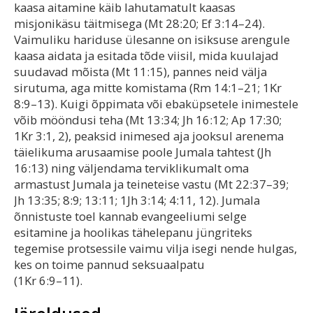
kaasa aitamine käib lahutamatult kaasas
misjonikäsu täitmisega (Mt 28:20; Ef 3:14–24).
Vaimuliku hariduse ülesanne on isiksuse arengule
kaasa aidata ja esitada tõde viisil, mida kuulajad
suudavad mõista (Mt 11:15), pannes neid välja
sirutuma, aga mitte komistama (Rm 14:1–21; 1Kr
8:9–13). Kuigi õppimata või ebaküpsetele inimestele
võib mööndusi teha (Mt 13:34; Jh 16:12; Ap 17:30;
1Kr 3:1, 2), peaksid inimesed aja jooksul arenema
täielikuma arusaamise poole Jumala tahtest (Jh
16:13) ning väljendama terviklikumalt oma
armastust Jumala ja teineteise vastu (Mt 22:37–39;
Jh 13:35; 8:9; 13:11; 1Jh 3:14; 4:11, 12). Jumala
õnnistuste toel kannab evangeeliumi selge
esitamine ja hoolikas tähelepanu jüngriteks
tegemise protsessile vaimu vilja isegi nende hulgas,
kes on toime pannud seksuaalpatu
(1Kr 6:9–11).