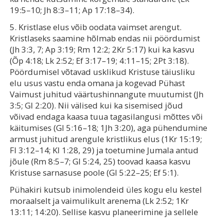
19:5–10; Jh 8:3–11; Ap 17:18–34).
5. Kristlase elus võib oodata vaimset arengut.
Kristlaseks saamine hõlmab endas nii pöördumist
(Jh 3:3, 7; Ap 3:19; Rm 12:2; 2Kr 5:17) kui ka kasvu
(Õp 4:18; Lk 2:52; Ef 3:17–19; 4:11–15; 2Pt 3:18).
Pöördumisel võtavad usklikud Kristuse täiusliku
elu usus vastu enda omana ja kogevad Pühast
Vaimust juhitud väärtushinnangute muutumist (Jh
3:5; Gl 2:20). Nii välised kui ka sisemised jõud
võivad endaga kaasa tuua tagasilangusi mõttes või
käitumises (Gl 5:16–18; 1Jh 3:20), aga pühendumine
armust juhitud arengule kristlikus elus (1Kr 15:19;
Fl 3:12–14; Kl 1:28, 29) ja toetumine Jumala antud
jõule (Rm 8:5–7; Gl 5:24, 25) toovad kaasa kasvu
Kristuse sarnasuse poole (Gl 5:22–25; Ef 5:1).
Pühakiri kutsub inimolendeid üles kogu elu kestel
moraalselt ja vaimulikult arenema (Lk 2:52; 1Kr
13:11; 14:20). Sellise kasvu planeerimine ja sellele