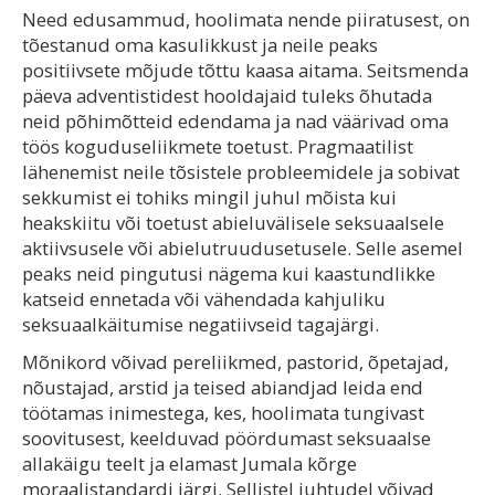
Need edusammud, hoolimata nende piiratusest, on
tõestanud oma kasulikkust ja neile peaks
positiivsete mõjude tõttu kaasa aitama. Seitsmenda
päeva adventistidest hooldajaid tuleks õhutada
neid põhimõtteid edendama ja nad väärivad oma
töös koguduseliikmete toetust. Pragmaatilist
lähenemist neile tõsistele probleemidele ja sobivat
sekkumist ei tohiks mingil juhul mõista kui
heakskiitu või toetust abieluvälisele seksuaalsele
aktiivsusele või abielutruudusetusele. Selle asemel
peaks neid pingutusi nägema kui kaastundlikke
katseid ennetada või vähendada kahjuliku
seksuaalkäitumise negatiivseid tagajärgi.
Mõnikord võivad pereliikmed, pastorid, õpetajad,
nõustajad, arstid ja teised abiandjad leida end
töötamas inimestega, kes, hoolimata tungivast
soovitusest, keelduvad pöördumast seksuaalse
allakäigu teelt ja elamast Jumala kõrge
moraalistandardi järgi. Sellistel juhtudel võivad