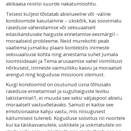
abikaasa niiviisi suurde nakatumisohtu.
Teisest küljest tõstatab abielueelne või -väline
kondoomide kasutamine – ükskõik, kas soovimatu
raseduse vähendamise või seksuaalselt
edasikanduvate haiguste ennetamise eesmärgil –
moraalseid probleeme. Neid murekohti peab
vaatlema jumaliku plaani kontekstis inimeste
seksuaalsuse kohta ning arvestama suhet Jumala
loomisideaali ja Tema arusaamise vahel inimlikust
nõrkusest, inimeste vaimulikku kasvu ja moraalset
arengut ning koguduse missiooni olemust.
Kuigi kondoomid on osutunud üsna tõhusaks
raseduse ennetamisel ja suguhaiguste leviku
takistamisel1, ei muuda see seksi väljaspool abielu
moraalselt vastuvõetavaks. Samuti ei kaitse see
emotsionaalse kahju vastu, mis niisugusest
käitumisest tuleneb. Koguduse soovitus nii noortele
kui ka täiskasvanutele, usklikele ja uskmatutele on