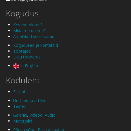
Kogudus
Kes me oleme?
Mida me usume?
Ametlikud seisukohad
Kogudused ja kontaktid
Töötajad
Liidu tööharud
In English
Koduleht
Esileht
Uudised ja artiklid
Teated
Galeriid
,
Videod
,
Audio
Materjalid
Päeva sõna
,
Pastor vastab