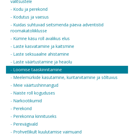
valitsustele
- Kodu ja perekond
- Kodutus ja vaesus
- Kuidas suhtuvad seitsmenda päeva adventistid
roomakatoliiklusse
- Kümne käsu roll avalikus elus
- Laste kasvatamine ja kaitsmine
- Laste seksuaalne ahistamine
- Laste väärtustamine ja heaolu
- Loomise taaskinnitamine
- Meelemürkide kasutamine, kuritarvitamine ja sõltuvus
- Meie väärtushinnangud
- Naiste roll koguduses
- Narkootikumid
- Perekond
- Perekonna kinnituseks
- Perevägivald
- Prohvetlikult kuulutamise vaimuand