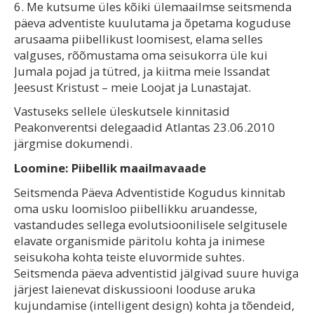
6. Me kutsume üles kõiki ülemaailmse seitsmenda
päeva adventiste kuulutama ja õpetama koguduse
arusaama piibellikust loomisest, elama selles
valguses, rõõmustama oma seisukorra üle kui
Jumala pojad ja tütred, ja kiitma meie Issandat
Jeesust Kristust – meie Loojat ja Lunastajat.
Vastuseks sellele üleskutsele kinnitasid
Peakonverentsi delegaadid Atlantas 23.06.2010
järgmise dokumendi.
Loomine: Piibellik maailmavaade
Seitsmenda Päeva Adventistide Kogudus kinnitab
oma usku loomisloo piibellikku aruandesse,
vastandudes sellega evolutsioonilisele selgitusele
elavate organismide päritolu kohta ja inimese
seisukoha kohta teiste eluvormide suhtes.
Seitsmenda päeva adventistid jälgivad suure huviga
järjest laienevat diskussiooni looduse aruka
kujundamise (intelligent design) kohta ja tõendeid,