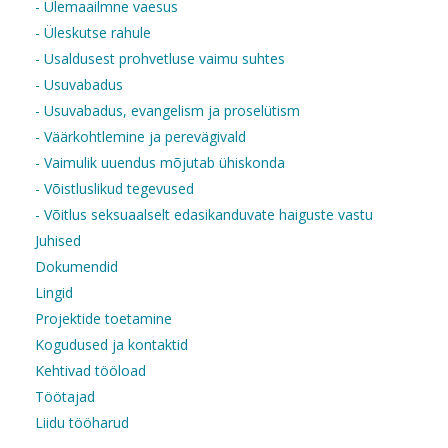
- Ülemaailmne vaesus
- Üleskutse rahule
- Usaldusest prohvetluse vaimu suhtes
- Usuvabadus
- Usuvabadus, evangelism ja proselütism
- Väärkohtlemine ja perevägivald
- Vaimulik uuendus mõjutab ühiskonda
- Võistluslikud tegevused
- Võitlus seksuaalselt edasikanduvate haiguste vastu
Juhised
Dokumendid
Lingid
Projektide toetamine
Kogudused ja kontaktid
Kehtivad tööload
Töötajad
Liidu tööharud