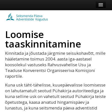
Esileht
Kogudus
Loomise
Koduleht
taaskinnitamine
Vaata veel
Kinnitada ja jõustada järgmine seisukohavõtt, mille
Logi sisse või registreeru
hääletamine toimus 2004. aasta iga-aastasel
koosolekul vastuseks Rahvusvahelise Usu ja
Teaduse Konverentsi Organiseeriva Komisjoni
raportile.
Kuna usk täht-tähelisse, kuuepäevalisse loomisesse
on lahutamatult seotud Pühakirja autoriteediga ja
kuna selline usk on vahetult seotud Pühakirja teiste
õpetustega, kaasa arvatud hingamispäev ja
lunastus, ja kuna seitsmenda päeva adventistid