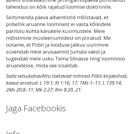
tähendus on kõik rajatud loomise doktriinile.
Seitsmenda päeva adventistid mõistavad, et
piibellik aruanne loomisest ei vasta kõikidele
päritolu kohta käivatele küsimustele. Meie
mõistmine müsteeriumidest on piiratud. Me
ootame, et Piibli ja looduse jätkuv uurimine
süvendab meie arusaamist Jumala väest ja
tugevdab meie usku Tema Sõnasse ning loomisloo
aruandesse, mida see sisaldab.
Seda seisukohavõttu toetavad mitmed Piibli kirjakohad,
kaasa arvatud: L 19:1; Kl 1:16, 17; 1Ms 1–11; L 139:14;
2Ms 20:8–11; Mk 2:27; Rm 8:20, 21.
Jaga Facebookis