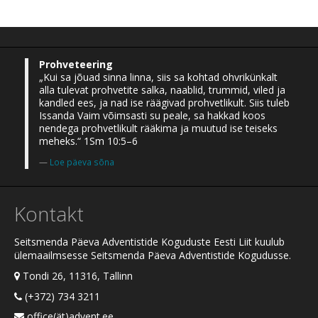
Prohveteering
„Kui sa jõuad sinna linna, siis sa kohtad ohvrikünkalt
alla tulevat prohvetite salka, naablid, trummid, viled ja
kandled ees, ja nad ise räägivad prohvetlikult. Siis tuleb
Issanda Vaim võimsasti su peale, sa hakkad koos
nendega prohvetlikult rääkima ja muutud ise teiseks
meheks.“ 1Sm 10:5–6
Loe päeva sõna
Kontakt
Seitsmenda Päeva Adventistide Koguduste Eesti Liit kuulub
ülemaailmsesse Seitsmenda Päeva Adventistide Kogudusse.
Tondi 26, 11316, Tallinn
(+372) 734 3211
office(ät)advent.ee