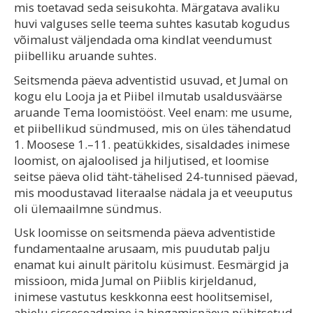
mis toetavad seda seisukohta. Märgatava avaliku
huvi valguses selle teema suhtes kasutab kogudus
võimalust väljendada oma kindlat veendumust
piibelliku aruande suhtes.
Seitsmenda päeva adventistid usuvad, et Jumal on
kogu elu Looja ja et Piibel ilmutab usaldusväärse
aruande Tema loomistööst. Veel enam: me usume,
et piibellikud sündmused, mis on üles tähendatud
1. Moosese 1.–11. peatükkides, sisaldades inimese
loomist, on ajaloolised ja hiljutised, et loomise
seitse päeva olid täht-tähelised 24-tunnised päevad,
mis moodustavad literaalse nädala ja et veeuputus
oli ülemaailmne sündmus.
Usk loomisse on seitsmenda päeva adventistide
fundamentaalne arusaam, mis puudutab palju
enamat kui ainult päritolu küsimust. Eesmärgid ja
missioon, mida Jumal on Piiblis kirjeldanud,
inimese vastutus keskkonna eest hoolitsemisel,
abielu sisseseadmine ja hingamispäeva pühitsetud