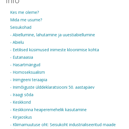
Info
Kes me oleme?
Mida me usume?
Seisukohad
- Abiellumine, lahutamine ja uuestiabiellumine
- Abielu
- Eetilised küsimused inimeste kloonimise kohta
- Eutanaasia
- Hasartmängud
- Homoseksualism
- Inimgeeni teraapia
- Inimõiguste ülddeklaratsiooni 50. aastapäev
- Iraagi sõda
- Keskkond
- Keskkonna heaperemehelik kasutamine
- Kirjaoskus
- Kliimamuutuse oht: Seisukoht industrialiseeritud maade