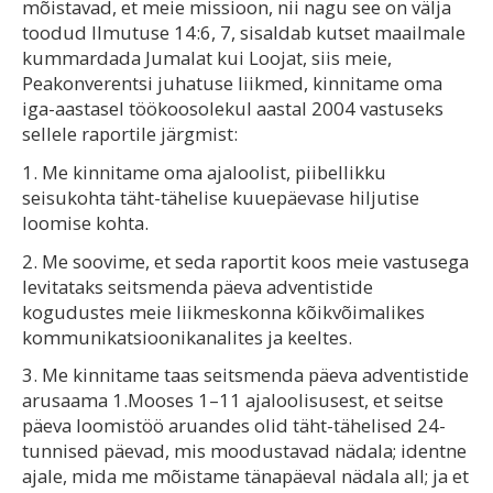
mõistavad, et meie missioon, nii nagu see on välja
toodud Ilmutuse 14:6, 7, sisaldab kutset maailmale
kummardada Jumalat kui Loojat, siis meie,
Peakonverentsi juhatuse liikmed, kinnitame oma
iga-aastasel töökoosolekul aastal 2004 vastuseks
sellele raportile järgmist:
1. Me kinnitame oma ajaloolist, piibellikku
seisukohta täht-tähelise kuuepäevase hiljutise
loomise kohta.
2. Me soovime, et seda raportit koos meie vastusega
levitataks seitsmenda päeva adventistide
kogudustes meie liikmeskonna kõikvõimalikes
kommunikatsioonikanalites ja keeltes.
3. Me kinnitame taas seitsmenda päeva adventistide
arusaama 1.Mooses 1–11 ajaloolisusest, et seitse
päeva loomistöö aruandes olid täht-tähelised 24-
tunnised päevad, mis moodustavad nädala; identne
ajale, mida me mõistame tänapäeval nädala all; ja et