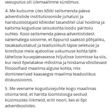
veeuputus oli ülemaailmne sündmus.
4. Me kutsume üles kõiki seitsmenda päeva
adventistide institutsioonide juhatusi ja
haridustöötajaid kõikidel tasanditel ülal hoidma ja
kaitsma koguduse seisukohta loodu päritolu
suhtes. Koos seitsmenda päeva adventistidest
vanematega soovime, et õppurid saaksid põhjaliku,
tasakaalustatud ja teaduslikult täpse seletuse ja
kinnituse meie ajaloolise uskumuse kohta täht-
tähelisse kuuepäevasesse hiljutisse loomisse ka siis,
kui neid õpetatakse mõistma ja hindama võistlevaid
filosoofiaid maailma alguse kohta, mis
domineerivad kaasaegse maailma teaduslikus
diskussioonis.
5. Me veename kogudusejuhte kogu maailmas
otsima teid, et harida loomislooga seotud
küsimustes liikmeid, eriti noori, kes ei õpi
adventkoolides.