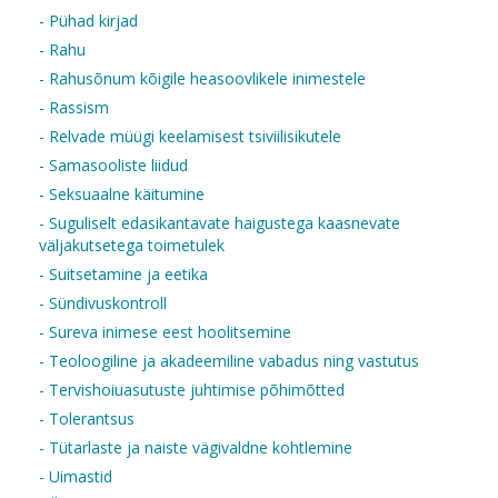
- Pühad kirjad
- Rahu
- Rahusõnum kõigile heasoovlikele inimestele
- Rassism
- Relvade müügi keelamisest tsiviilisikutele
- Samasooliste liidud
- Seksuaalne käitumine
- Suguliselt edasikantavate haigustega kaasnevate
väljakutsetega toimetulek
- Suitsetamine ja eetika
- Sündivuskontroll
- Sureva inimese eest hoolitsemine
- Teoloogiline ja akadeemiline vabadus ning vastutus
- Tervishoiuasutuste juhtimise põhimõtted
- Tolerantsus
- Tütarlaste ja naiste vägivaldne kohtlemine
- Uimastid